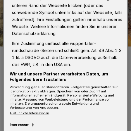
unteren Rand der Webseite klicken [oder das
schwebende Symbol unten links auf der Webseite, falls
zutreffend]. Ihre Einstellungen gelten innerhalb unseres
Website. Weitere Informationen finden Sie in unserer
Datenschutzerklärung.
Ihre Zustimmung umfasst alle wuppertaler-
rundschau.de-Seiten und schließt gem. Art. 49 Abs. 1 S.
Die 156-seitige Graphic Novel „Engels – Unternehmer und
Revolutionär“ kostet 18 Euro.
1 lit. a DSGVO auch die Datenverarbeitung außerhalb
Foto: Edition 52
des EWR, z.B. in den USA ein.
Wir und unsere Partner verarbeiten Daten, um
Folgendes bereitzustellen:
Verwendung genauer Standortdaten. Endgeräteeigenschaften zur
Identifikation aktiv abfragen. Speichern von oder Zugriff auf
D
Informationen auf einem Endgerät. Personalisierte Werbung und
Inhalte, Messung von Werbeleistung und der Performance von
er Band „Engels-Gesichter” vereint
Inhalten, Zielgruppenforschung sowie Entwicklung und
Verbesserung von Angeboten.
komisch-satirische Bilder und Texte,
Ausführliche Informationen
die sich auf Friedrich Engels und seine
Impressum
Arbeiten beziehen. Friedrich Engels selbst hat