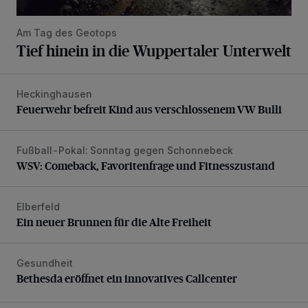
Am Tag des Geotops
Tief hinein in die Wuppertaler Unterwelt
Heckinghausen
Feuerwehr befreit Kind aus verschlossenem VW Bulli
Feuerwehr befreit Kind aus verschlossenem VW Bulli
Fußball-Pokal: Sonntag gegen Schonnebeck
WSV: Comeback, Favoritenfrage und Fitnesszustand
WSV: Comeback, Favoritenfrage und Fitnesszustand
Elberfeld
Ein neuer Brunnen für die Alte Freiheit
Ein neuer Brunnen für die Alte Freiheit
Gesundheit
Bethesda eröffnet ein innovatives Callcenter
Bethesda eröffnet ein innovatives Callcenter