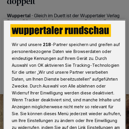
doppelt
Wuppertal
·
Gleich im Duett ist der Wuppertaler Verlag
Edition 52 zum 200. Geburtstag von Friedrich Engels
aktiv: Die Cartoon- und Textsammlung „Engels-
Gesichter“ sowie die Graphic Novel „Engels –
Unternehmer und Revolutionär“ passen optimal zum
Jubiläumsjahr.
Wir und unsere
218
-Partner speichern und greifen auf
personenbezogene Daten wie Browserdaten oder
eindeutige Kennungen auf Ihrem Gerät zu. Durch
Auswahl von OK aktivieren Sie Tracking-Technologien
27.11.2020 , 17:00 Uhr
Eine Minute Lesezeit
für die unter „Wir und unsere Partner verarbeiten
Daten, um Ihnen Dienste bereitzustellen“ aufgeführten
Zwecke. Durch Auswahl von Alle ablehnen oder
Widerruf Ihrer Einwilligung werden diese deaktiviert.
Wenn Tracker deaktiviert sind, sind manche Inhalte und
Anzeigen möglicherweise nicht mehr so relevant für
Sie. Sie können dieses Menü jederzeit wieder aufrufen,
um Ihre Einstellungen zu ändern oder Ihre Einwilligung
zu widerrufen, indem Sie auf den Link Einstellungen am