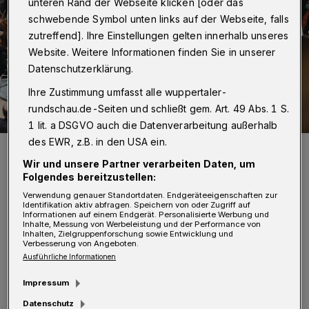
unteren Rand der Webseite klicken [oder das
schwebende Symbol unten links auf der Webseite, falls
zutreffend]. Ihre Einstellungen gelten innerhalb unseres
Website. Weitere Informationen finden Sie in unserer
Datenschutzerklärung.
Ihre Zustimmung umfasst alle wuppertaler-
rundschau.de-Seiten und schließt gem. Art. 49 Abs. 1 S.
1 lit. a DSGVO auch die Datenverarbeitung außerhalb
des EWR, z.B. in den USA ein.
Das Sinfonieorchester in Aktion.
Foto: Uwe Schinkel
Wir und unsere Partner verarbeiten Daten, um
Folgendes bereitzustellen:
Verwendung genauer Standortdaten. Endgeräteeigenschaften zur
Identifikation aktiv abfragen. Speichern von oder Zugriff auf
Informationen auf einem Endgerät. Personalisierte Werbung und
Inhalte, Messung von Werbeleistung und der Performance von
Inhalten, Zielgruppenforschung sowie Entwicklung und
D
Verbesserung von Angeboten.
ie musikalische Leitung übernimmt der
Ausführliche Informationen
Violinist und Dirigent Tomo Keller,
Impressum
gefragter Solist und Konzertmeister der
Datenschutz