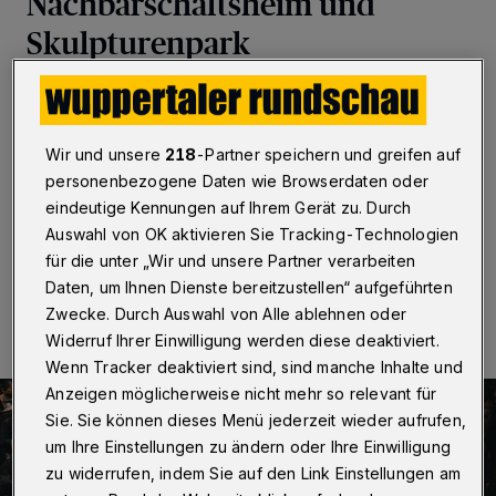
Nachbarschaftsheim und
Skulpturenpark
Wuppertal
·
Das Sinfonieorchester Wuppertal ist mit
den „Uptown Classics /4 ,Tal-ente‘“ am 9. Juni 2023
um 19:30 Uhr im Nachbarschaftsheim Wuppertal sowie
Wir und unsere
218
-Partner speichern und greifen auf
am 10. Juni um 20 Uhr vor stimmungsvoller Open-air-
personenbezogene Daten wie Browserdaten oder
Kulisse im Skulpturenpark Waldfrieden zu Gast.
eindeutige Kennungen auf Ihrem Gerät zu. Durch
Auswahl von OK aktivieren Sie Tracking-Technologien
für die unter „Wir und unsere Partner verarbeiten
01.06.2023 , 11:00 Uhr
Eine Minute Lesezeit
Daten, um Ihnen Dienste bereitzustellen“ aufgeführten
Zwecke. Durch Auswahl von Alle ablehnen oder
Widerruf Ihrer Einwilligung werden diese deaktiviert.
Wenn Tracker deaktiviert sind, sind manche Inhalte und
Anzeigen möglicherweise nicht mehr so relevant für
Sie. Sie können dieses Menü jederzeit wieder aufrufen,
um Ihre Einstellungen zu ändern oder Ihre Einwilligung
zu widerrufen, indem Sie auf den Link Einstellungen am