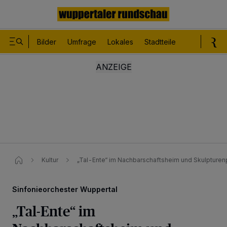
Bilder
Umfrage
Lokales
Stadtteile
Sport
Le
Kultur
„Tal-Ente“ im Nachbarschaftsheim und Skulpturenp
Sinfonieorchester Wuppertal
„Tal-Ente“ im