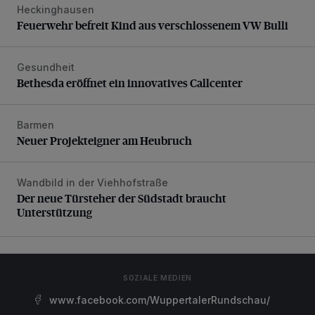
Heckinghausen
Feuerwehr befreit Kind aus verschlossenem VW Bulli
Feuerwehr befreit Kind aus verschlossenem VW Bulli
Gesundheit
Bethesda eröffnet ein innovatives Callcenter
Bethesda eröffnet ein innovatives Callcenter
Barmen
Neuer Projekteigner am Heubruch
Neuer Projekteigner am Heubruch
Wandbild in der Viehhofstraße
Der neue Türsteher der Südstadt braucht Unterstützung
Der neue Türsteher der Südstadt braucht
Unterstützung
SOZIALE MEDIEN
www.facebook.com/WuppertalerRundschau/