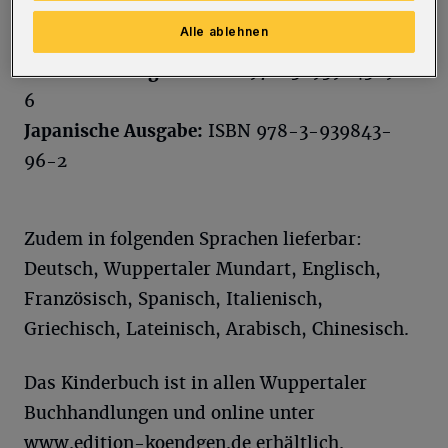
Edition Köndgen, Taschenbuch: 2,50 Euro.
Alle ablehnen
Polnische Ausgabe:
ISBN 978-3-939843-97-9
Türkische Ausgabe:
ISBN 978-3-939843-98-
6
Japanische Ausgabe:
ISBN 978-3-939843-
96-2
Zudem in folgenden Sprachen lieferbar:
Deutsch, Wuppertaler Mundart, Englisch,
Französisch, Spanisch, Italienisch,
Griechisch, Lateinisch, Arabisch, Chinesisch.
Das Kinderbuch ist in allen Wuppertaler
Buchhandlungen und online unter
www.edition-koendgen.de
erhältlich.