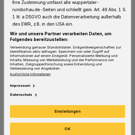
Ihre Zustimmung umfasst alle wuppertaler-
rundschau.de-Seiten und schließt gem. Art. 49 Abs. 1 S.
1 lit. a DSGVO auch die Datenverarbeitung außerhalb
E
in Elefant in der Schwebebahn?
des EWR, z.B. in den USA ein.
Zirkusdirektor Franz Althoff hielt das
Wir und unsere Partner verarbeiten Daten, um
Folgendes bereitzustellen:
für eine gute Idee, denn so etwas hatte es noch
Verwendung genauer Standortdaten. Endgeräteeigenschaften zur
nie gegeben. Tuffis Schwebebahnfahrt sollte
Identifikation aktiv abfragen. Speichern von oder Zugriff auf
Informationen auf einem Endgerät. Personalisierte Werbung und
sich in Wuppertal herumsprechen, damit jeder
Inhalte, Messung von Werbeleistung und der Performance von
Inhalten, Zielgruppenforschung sowie Entwicklung und
wusste: Ein Zirkus ist in der Stadt! Aber was
Verbesserung von Angeboten.
Ausführliche Informationen
dann passierte, war so einmalig, dass seither
die Geschichte von Tuffi nicht nur in
Impressum
Wuppertal, sondern im ganzen Land erzählt
Datenschutz
wird. Die Geschichte vom Tuffi-Sprung jährt
Einstellungen
sich 2020 am 21. Juli zum 70. Mal.
20 Seiten, Format 11,5 x 12,5 cm, Verlag:
OK