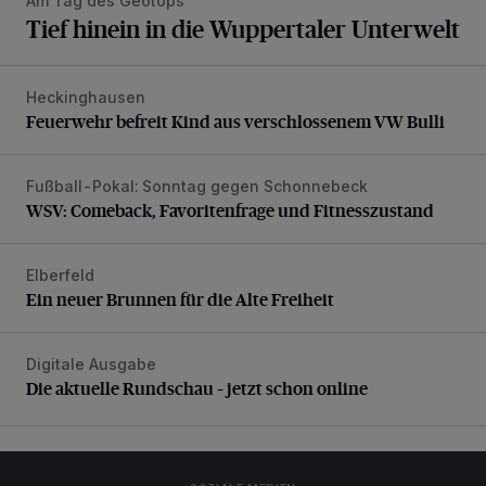
Am Tag des Geotops
Tief hinein in die Wuppertaler Unterwelt
Heckinghausen
Feuerwehr befreit Kind aus verschlossenem VW Bulli
Feuerwehr befreit Kind aus verschlossenem VW Bulli
Fußball-Pokal: Sonntag gegen Schonnebeck
WSV: Comeback, Favoritenfrage und Fitnesszustand
WSV: Comeback, Favoritenfrage und Fitnesszustand
Elberfeld
Ein neuer Brunnen für die Alte Freiheit
Ein neuer Brunnen für die Alte Freiheit
Digitale Ausgabe
Die aktuelle Rundschau – jetzt schon online
Die aktuelle Rundschau – jetzt schon online