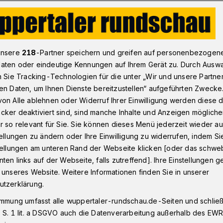
engast!"
unsere
218
-Partner speichern und greifen auf personenbezogen
aten oder eindeutige Kennungen auf Ihrem Gerät zu. Durch Ausw
n Sie Tracking-Technologien für die unter „Wir und unsere Partne
er Ehrengast!"
en Daten, um Ihnen Dienste bereitzustellen“ aufgeführten Zwecke
on Alle ablehnen oder Widerruf Ihrer Einwilligung werden diese de
cker deaktiviert sind, sind manche Inhalte und Anzeigen möglich
r so relevant für Sie. Sie können dieses Menü jederzeit wieder au
 gibt Christine Ostermann ihre
tellungen zu ändern oder Ihre Einwilligung zu widerrufen, indem Si
chreinerstraße ab. Aber mit Sabine Kremer
stellungen am unteren Rand der Webseite klicken [oder das schw
e Nachfolge gesichert.
ten links auf der Webseite, falls zutreffend]. Ihre Einstellungen g
 unseres Website. Weitere Informationen finden Sie in unserer
utzerklärung.
immung umfasst alle wuppertaler-rundschau.de-Seiten und schließt
sezeit
 S. 1 lit. a DSGVO auch die Datenverarbeitung außerhalb des EWR, 