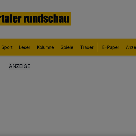
Sport
Leser
Kolumne
Spiele
Trauer
E-Paper
Anze