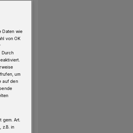
e Daten wie
ahl von OK
r
. Durch
aktiviert.
erweise
frufen, um
e auf den
ebende
elten
 gem. Art.
z.B. in