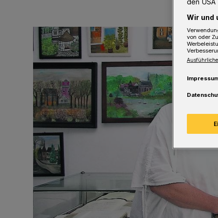
den USA 
Wir und 
Verwendung
von oder Zu
Werbeleist
Verbesseru
Ausführliche
Impressu
Datenschu
E