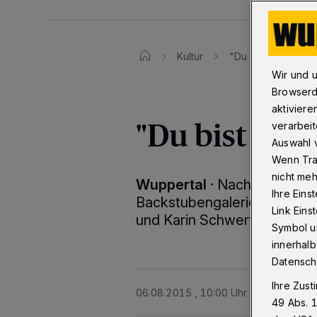
Kultur
"Du bist unser Ehr
Wir und 
Browserd
aktiviere
"Du bist uns
verarbeit
Auswahl v
Wenn Tra
nicht meh
Wuppertal
·
Nach 40 Jahren
Ihre Eins
Backstubengalerie in der S
Link Ein
und Karin Schwertner ist di
Symbol un
innerhalb
Datensch
Ihre Zust
06.08.2015 , 10:00 Uhr
2 Minuten Le
49 Abs. 1