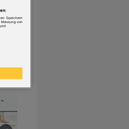
en:
gen. Speichern
e, Messung von
 und