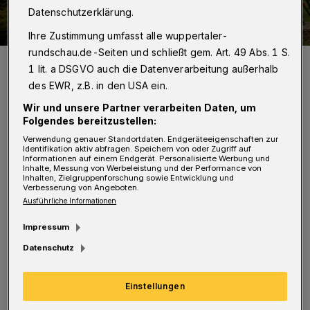
Datenschutzerklärung.
Ihre Zustimmung umfasst alle wuppertaler-
rundschau.de-Seiten und schließt gem. Art. 49 Abs. 1 S.
Die Barmer Anlagen „glänzen“ jetzt im wahrsten Sinn des Wortes
1 lit. a DSGVO auch die Datenverarbeitung außerhalb
durch eine Tony-Cragg-Skulptur.
des EWR, z.B. in den USA ein.
Foto: Björn Ueberholz
Wir und unsere Partner verarbeiten Daten, um
Folgendes bereitzustellen:
Verwendung genauer Standortdaten. Endgeräteeigenschaften zur
Identifikation aktiv abfragen. Speichern von oder Zugriff auf
Informationen auf einem Endgerät. Personalisierte Werbung und
Inhalte, Messung von Werbeleistung und der Performance von
Von Klaus-Günther Conrads
Inhalten, Zielgruppenforschung sowie Entwicklung und
Verbesserung von Angeboten.
M
Ausführliche Informationen
it der Cragg-Skulptur am Stütingweg
Impressum
hat nicht nur das Fischertal in den
Datenschutz
Barmer Anlagen einen neuen, ungewöhnlichen
Fixpunkt, sondern der Künstler löste auch ein
Einstellungen
Versprechen ein: Als nahe dem Toelleturm