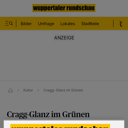
Bilder
Umfrage
Lokales
Stadtteile
Sport
Le
Kultur
Cragg-Glanz im Grünen
Cragg-Glanz im Grünen