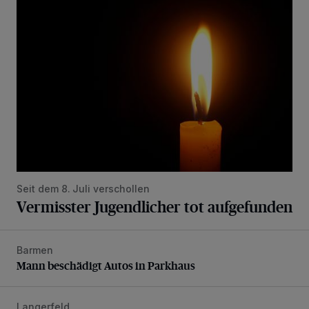
Vermisster Jugendlicher tot aufgefunden
Seit dem 8. Juli verschollen
Vermisster Jugendlicher tot aufgefunden
Barmen
Mann beschädigt Autos in Parkhaus
Mann beschädigt Autos in Parkhaus
Langerfeld
Feuerwehr-Einsatz wegen brennender Matratze