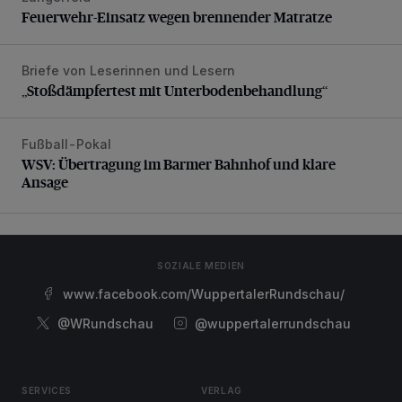
Feuerwehr-Einsatz wegen brennender Matratze
Briefe von Leserinnen und Lesern
„Stoßdämpfertest mit Unterbodenbehandlung“
„Stoßdämpfertest mit Unterbodenbehandlung“
Fußball-Pokal
WSV: Übertragung im Barmer Bahnhof und klare Ansage
WSV: Übertragung im Barmer Bahnhof und klare
Ansage
SOZIALE MEDIEN
www.facebook.com/WuppertalerRundschau/
@WRundschau
@wuppertalerrundschau
SERVICES
VERLAG