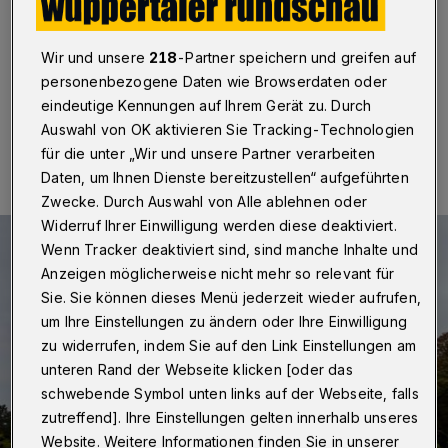
Wuppertal
·
Schön, wenn man solche Nachbarn hat:
Der berühmte Bildhauer schenkte dem Barmer
Verschönerungsverein zum Jubiläum eine Skulptur.
Wir und unsere
218
-Partner speichern und greifen auf
personenbezogene Daten wie Browserdaten oder
eindeutige Kennungen auf Ihrem Gerät zu. Durch
09.11.2015 , 10:30 Uhr
Eine Minute Lesezeit
Auswahl von OK aktivieren Sie Tracking-Technologien
für die unter „Wir und unsere Partner verarbeiten
Daten, um Ihnen Dienste bereitzustellen“ aufgeführten
Zwecke. Durch Auswahl von Alle ablehnen oder
Widerruf Ihrer Einwilligung werden diese deaktiviert.
Wenn Tracker deaktiviert sind, sind manche Inhalte und
Anzeigen möglicherweise nicht mehr so relevant für
Sie. Sie können dieses Menü jederzeit wieder aufrufen,
um Ihre Einstellungen zu ändern oder Ihre Einwilligung
zu widerrufen, indem Sie auf den Link Einstellungen am
unteren Rand der Webseite klicken [oder das
schwebende Symbol unten links auf der Webseite, falls
zutreffend]. Ihre Einstellungen gelten innerhalb unseres
Website. Weitere Informationen finden Sie in unserer