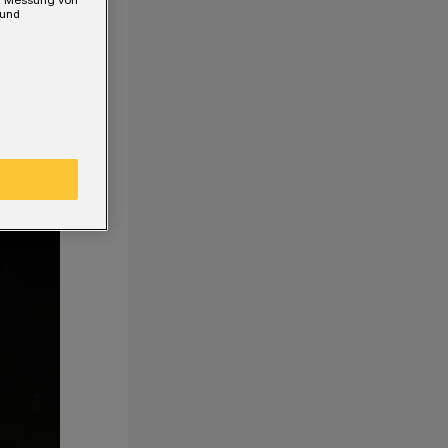
e, Messung von
 und