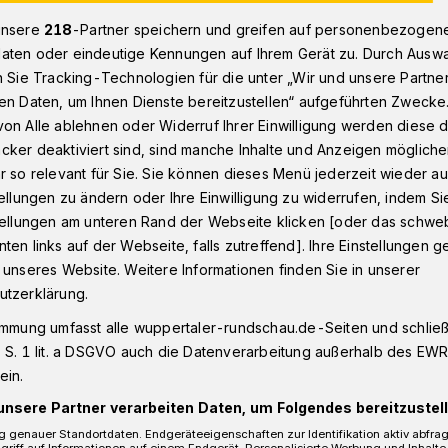
unsere
218
-Partner speichern und greifen auf personenbezogen
aten oder eindeutige Kennungen auf Ihrem Gerät zu. Durch Ausw
n Sie Tracking-Technologien für die unter „Wir und unsere Partne
das Schauspiel
en Daten, um Ihnen Dienste bereitzustellen“ aufgeführten Zwecke
on Alle ablehnen oder Widerruf Ihrer Einwilligung werden diese de
cker deaktiviert sind, sind manche Inhalte und Anzeigen möglich
g für das
r so relevant für Sie. Sie können dieses Menü jederzeit wieder au
tellungen zu ändern oder Ihre Einwilligung zu widerrufen, indem Si
stellungen am unteren Rand der Webseite klicken [oder das schw
ten links auf der Webseite, falls zutreffend]. Ihre Einstellungen g
 unseres Website. Weitere Informationen finden Sie in unserer
utzerklärung.
ßen Nachfrage in der vergangenen
immung umfasst alle wuppertaler-rundschau.de-Seiten und schließt
piel der Wuppertaler Bühnen "Supergute
 S. 1 lit. a DSGVO auch die Datenverarbeitung außerhalb des EWR, 
elt des Christopher Boone" wieder in den
ein.
7.
unsere Partner verarbeiten Daten, um Folgendes bereitzustell
 genauer Standortdaten. Endgeräteeigenschaften zur Identifikation aktiv abfra