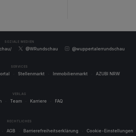
SOZIALE MEDIEN
chau/
@WRundschau
@wuppertalerrundschau
SERVICES
ortal
Stellenmarkt
Immobilienmarkt
AZUBI NRW
VERLAG
n
Team
Karriere
FAQ
RECHTLICHES
AGB
Barrierefreiheitserklärung
Cookie-Einstellungen