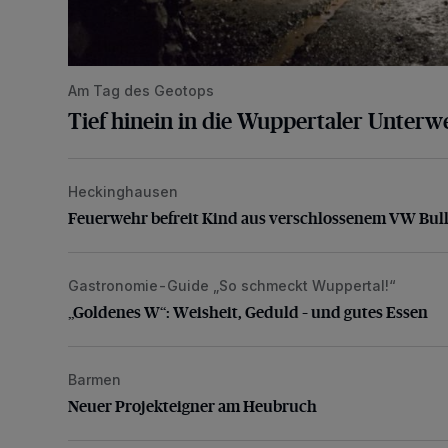
Am Tag des Geotops
Tief hinein in die Wuppertaler Unterwe
Heckinghausen
Feuerwehr befreit Kind aus verschlossenem VW Bulli
Feuerwehr befreit Kind aus verschlossenem VW Bull
Gastronomie-Guide „So schmeckt Wuppertal!“
„Goldenes W“: Weisheit, Geduld – und gutes Essen
„Goldenes W“: Weisheit, Geduld – und gutes Essen
Barmen
Neuer Projekteigner am Heubruch
Neuer Projekteigner am Heubruch