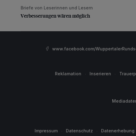
Briefe von Leserinnen und Lesern
Verbesserungen wären möglich
Verbesserungen wären möglich
www.facebook.com/WuppertalerRunds
Reklamation
Inserieren
Trauerp
Mediadate
Impressum
Datenschutz
Datenerhebung