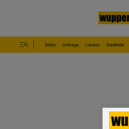
Bilder
Umfrage
Lokales
Stadtteile