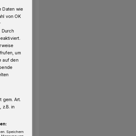
e Daten wie
ahl von OK
r
. Durch
aktiviert.
erweise
frufen, um
e auf den
ebende
elten
 gem. Art.
z.B. in
en:
gen. Speichern