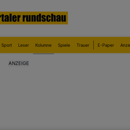
Sport
Leser
Kolumne
Spiele
Trauer
E-Paper
Anze