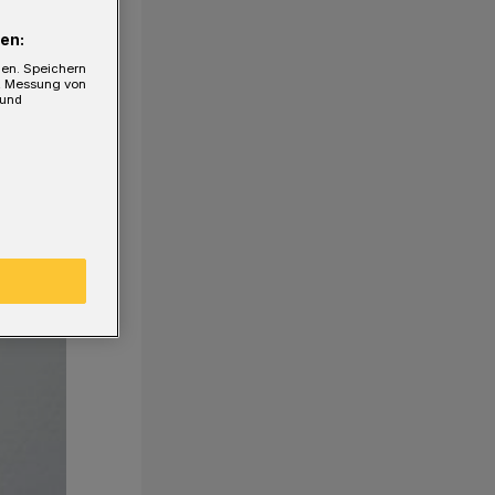
en:
gen. Speichern
e, Messung von
 und