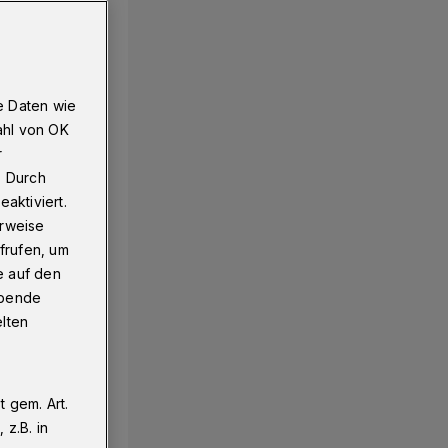
e Daten wie
ahl von OK
r
. Durch
aktiviert.
erweise
frufen, um
e auf den
ebende
elten
 gem. Art.
z.B. in