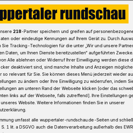
Der Eitelkeits-Test
unsere
218
-Partner speichern und greifen auf personenbezogen
aten oder eindeutige Kennungen auf Ihrem Gerät zu. Durch Ausw
n Sie Tracking-Technologien für die unter „Wir und unsere Partne
henendsatire
en Daten, um Ihnen Dienste bereitzustellen“ aufgeführten Zwecke
s-Test
on Alle ablehnen oder Widerruf Ihrer Einwilligung werden diese de
cker deaktiviert sind, sind manche Inhalte und Anzeigen möglich
r so relevant für Sie. Sie können dieses Menü jederzeit wieder au
tellungen zu ändern oder Ihre Einwilligung zu widerrufen, indem Si
tzt mal hier ganz unter uns: Sind Sie
stellungen am unteren Rand der Webseite klicken [oder das schw
h gerade dran denken, weil ich eine für
ten links auf der Webseite, falls zutreffend]. Ihre Einstellungen g
teilung der Deutschen Gesellschaft für
 unseres Website. Weitere Informationen finden Sie in unserer
urgie gelesen habe: Demnach gibt es
utzerklärung.
ionen, weil Leute sich auf Selfies
immung umfasst alle wuppertaler-rundschau.de-Seiten und schließt
 S. 1 lit. a DSGVO auch die Datenverarbeitung außerhalb des EWR, 