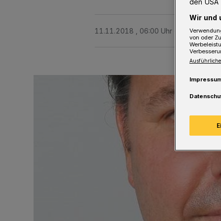
den USA 
Wir und 
11.11.2018 , 06:00 Uhr
3 Minuten Le
Verwendung
von oder Zu
Werbeleist
Verbesseru
Ausführliche
Impressu
Datenschu
E