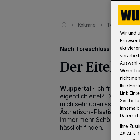
Kolumne
Toreschluss
Wir und 
Browserd
aktiviere
Nach Toreschluss - die Woc
verarbeit
Der Eitelkeit
Auswahl v
Wenn Tra
nicht meh
Ihre Eins
Wuppertal
·
Ich frage Sie je
Link Ein
eigentlich eitel? Da muss ic
Symbol un
mich sehr überraschende Mit
innerhalb
Ästhetisch-Plastische Chir
Datensch
immer mehr Schönheitsoperat
Ihre Zust
hässlich finden.
49 Abs. 1