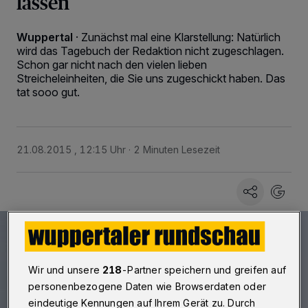
lassen
Wuppertal
·
Zunächst mal eine Klarstellung: Natürlich
wird das Tagebuch der Redaktion nicht zugeschlagen.
Schon gar nicht nach den vielen lieben
Streicheleinheiten, die Sie uns zugeschickt haben. Das
tat sooo gut.
21.08.2015 , 12:15 Uhr
2 Minuten Lesezeit
Wir und unsere
218
-Partner speichern und greifen auf
personenbezogene Daten wie Browserdaten oder
eindeutige Kennungen auf Ihrem Gerät zu. Durch