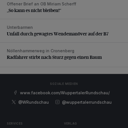
Offener Brief an OB Miriam Scherff
„So kann es nicht bleiben!“
„So kann es nicht bleiben!“
Unterbarmen
Unfall durch gewagtes Wendemanöver auf der B7
Unfall durch gewagtes Wendemanöver auf der B7
Nöllenhammerweg in Cronenberg
Radfahrer stirbt nach Sturz gegen einen Baum
Radfahrer stirbt nach Sturz gegen einen Baum
SOZIALE MEDIEN
www.facebook.com/WuppertalerRundschau/
@WRundschau
@wuppertalerrundschau
SERVICES
VERLAG