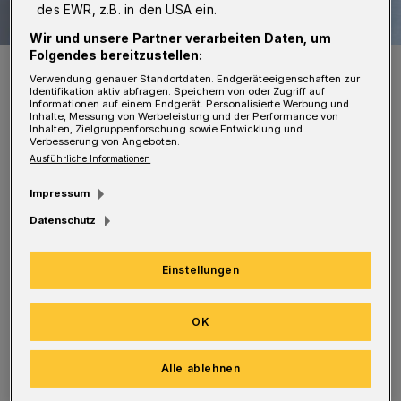
des EWR, z.B. in den USA ein.
Wir und unsere Partner verarbeiten Daten, um
Folgendes bereitzustellen:
Rundschau-Redaktionsleiter Hendrik Walder.
Verwendung genauer Standortdaten. Endgeräteeigenschaften zur
Foto: Bettina Osswald
Identifikation aktiv abfragen. Speichern von oder Zugriff auf
Informationen auf einem Endgerät. Personalisierte Werbung und
Inhalte, Messung von Werbeleistung und der Performance von
Inhalten, Zielgruppenforschung sowie Entwicklung und
Verbesserung von Angeboten.
Ausführliche Informationen
Von Hendrik Walder
Impressum
Datenschutz
A
ber nun müssen wir natürlich auch
Einstellungen
liefern. Und zwar alle. Auch wenn Leser
Joscha O. in bemerkenswerter Offenheit
OK
forderte: "Wehe, Sie verbannen mir den
Roderich aus der Rundschau! Die anderen
Alle ablehnen
Redakteure können ihr Tagebuch auch gerne