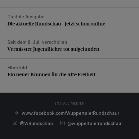
Digitale Ausgabe
Die aktuelle Rundschau – jetzt schon online
Die aktuelle Rundschau – jetzt schon online
Seit dem 8. Juli verschollen
Vermisster Jugendlicher tot aufgefunden
Vermisster Jugendlicher tot aufgefunden
Elberfeld
Ein neuer Brunnen für die Alte Freiheit
Ein neuer Brunnen für die Alte Freiheit
SOZIALE MEDIEN
www.facebook.com/WuppertalerRundschau/
@WRundschau
@wuppertalerrundschau