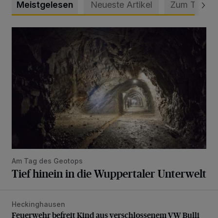
Meistgelesen
Neueste Artikel
Zum Thema
Tief hinein in die Wuppertaler Unterwelt
Am Tag des Geotops
Tief hinein in die Wuppertaler Unterwelt
Heckinghausen
Feuerwehr befreit Kind aus verschlossenem VW Bulli
Feuerwehr befreit Kind aus verschlossenem VW Bulli