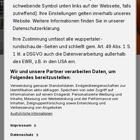
schwebende Symbol unten links auf der Webseite, falls
zutreffend]. Ihre Einstellungen gelten innerhalb unseres
Website. Weitere Informationen finden Sie in unserer
Datenschutzerklärung.
Ihre Zustimmung umfasst alle wuppertaler-
rundschau.de-Seiten und schließt gem. Art. 49 Abs. 1 S.
1 lit. a DSGVO auch die Datenverarbeitung außerhalb
OB Mucke auf Küllenhahn.
des EWR, z.B. in den USA ein.
Foto: Jörn Koldehoff
Wir und unsere Partner verarbeiten Daten, um
Folgendes bereitzustellen:
Verwendung genauer Standortdaten. Endgeräteeigenschaften zur
Identifikation aktiv abfragen. Speichern von oder Zugriff auf
Informationen auf einem Endgerät. Personalisierte Werbung und
Inhalte, Messung von Werbeleistung und der Performance von
Inhalten, Zielgruppenforschung sowie Entwicklung und
Von Jörn Koldehoff
Verbesserung von Angeboten.
Ausführliche Informationen
I
ch will es trotzdem versuchen. Wie Sie
Impressum
sich vielleicht erinnern, haben wir am 6.
Datenschutz