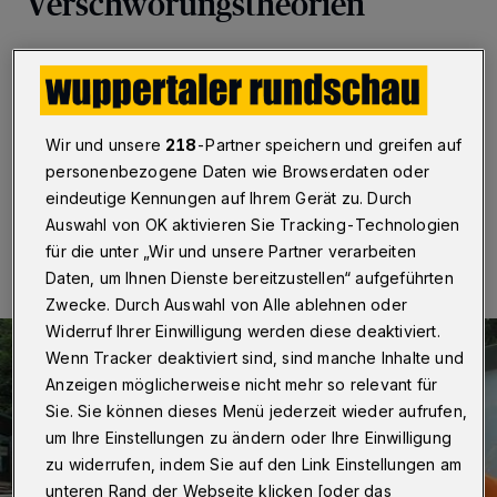
Verschwörungstheorien
Wuppertal
·
Wir leben in einer Zeit voller
Verschwörungstheorien. Manche sind lustig, einige
peinlich, viele abstrus und unglaublich. Eines haben sie
aber gemeinsam: Sie sind nicht aus der Welt zu kriegen.
Wir und unsere
218
-Partner speichern und greifen auf
personenbezogene Daten wie Browserdaten oder
eindeutige Kennungen auf Ihrem Gerät zu. Durch
18.08.2016 , 13:54 Uhr
Eine Minute Lesezeit
Auswahl von OK aktivieren Sie Tracking-Technologien
für die unter „Wir und unsere Partner verarbeiten
Daten, um Ihnen Dienste bereitzustellen“ aufgeführten
Zwecke. Durch Auswahl von Alle ablehnen oder
Widerruf Ihrer Einwilligung werden diese deaktiviert.
Wenn Tracker deaktiviert sind, sind manche Inhalte und
Anzeigen möglicherweise nicht mehr so relevant für
Sie. Sie können dieses Menü jederzeit wieder aufrufen,
um Ihre Einstellungen zu ändern oder Ihre Einwilligung
zu widerrufen, indem Sie auf den Link Einstellungen am
unteren Rand der Webseite klicken [oder das