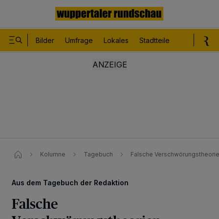
Bilder
Umfrage
Lokales
Stadtteile
Sport
Le
Kolumne
Tagebuch
Falsche Verschwörungstheori
Aus dem Tagebuch der Redaktion
Falsche