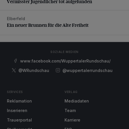
Vermisster Jugendlicher tot aufgefunden
Elberfeld
Ein neuer Brunnen für die Alte Freiheit
Ein neuer Brunnen für die Alte Freiheit
SOZIALE MEDIEN
www.facebook.com/WuppertalerRundschau/
@WRundschau
@wuppertalerrundschau
SERVICES
VERLAG
Reklamation
Mediadaten
Inserieren
Team
Trauerportal
Karriere