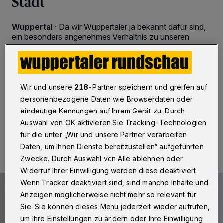
Stadt
Wuppertal
·
Da wir Wuppertaler ja bekannt dafür sind,
ein besonders angenehmes Verhältnis zu unseren
Nachbarstädten zu pflegen, möchte ich an dieser Stelle
diesmal einen herzlichen Gruß nach Haan entsenden.
Und den gut 30.000 Einwohnern bestätigen, dass sie
nicht nur dieselben A 46-Probleme wie wir, sondern
auch einen durchaus weisen Stadtrat haben.
Wir und unsere
218
-Partner speichern und greifen auf
personenbezogene Daten wie Browserdaten oder
eindeutige Kennungen auf Ihrem Gerät zu. Durch
Auswahl von OK aktivieren Sie Tracking-Technologien
23.06.2016 , 12:00 Uhr
2 Minuten Lesezeit
für die unter „Wir und unsere Partner verarbeiten
Daten, um Ihnen Dienste bereitzustellen“ aufgeführten
Zwecke. Durch Auswahl von Alle ablehnen oder
Widerruf Ihrer Einwilligung werden diese deaktiviert.
Wenn Tracker deaktiviert sind, sind manche Inhalte und
Anzeigen möglicherweise nicht mehr so relevant für
Sie. Sie können dieses Menü jederzeit wieder aufrufen,
um Ihre Einstellungen zu ändern oder Ihre Einwilligung