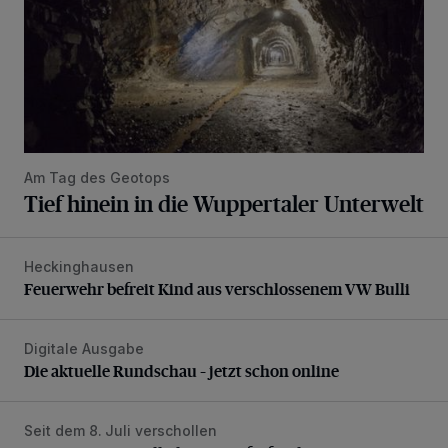
Am Tag des Geotops
Tief hinein in die Wuppertaler Unterwelt
Heckinghausen
Feuerwehr befreit Kind aus verschlossenem VW Bulli
Feuerwehr befreit Kind aus verschlossenem VW Bulli
Digitale Ausgabe
Die aktuelle Rundschau – jetzt schon online
Die aktuelle Rundschau – jetzt schon online
Seit dem 8. Juli verschollen
Vermisster Jugendlicher tot aufgefunden