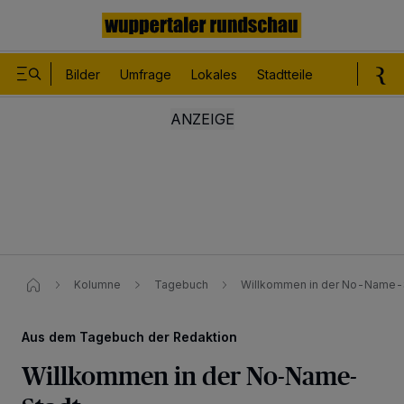
Bilder
Umfrage
Lokales
Stadtteile
Sport
Le
Kolumne
Tagebuch
Willkommen in der No-Name-
Aus dem Tagebuch der Redaktion
Willkommen in der No-Name-