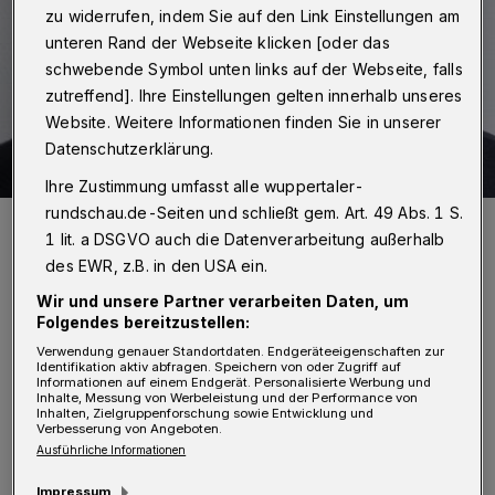
zu widerrufen, indem Sie auf den Link Einstellungen am
unteren Rand der Webseite klicken [oder das
schwebende Symbol unten links auf der Webseite, falls
zutreffend]. Ihre Einstellungen gelten innerhalb unseres
Website. Weitere Informationen finden Sie in unserer
Datenschutzerklärung.
Ihre Zustimmung umfasst alle wuppertaler-
rundschau.de-Seiten und schließt gem. Art. 49 Abs. 1 S.
Rundschau-Redakteur Jörn Koldehoff.
1 lit. a DSGVO auch die Datenverarbeitung außerhalb
Foto: Bettina Osswald
des EWR, z.B. in den USA ein.
Wir und unsere Partner verarbeiten Daten, um
Folgendes bereitzustellen:
Verwendung genauer Standortdaten. Endgeräteeigenschaften zur
W
Identifikation aktiv abfragen. Speichern von oder Zugriff auf
Informationen auf einem Endgerät. Personalisierte Werbung und
arum das? Richtig: Das Plenum hat
Inhalte, Messung von Werbeleistung und der Performance von
Inhalten, Zielgruppenforschung sowie Entwicklung und
jüngst beschlossen, die Kommune
Verbesserung von Angeboten.
offiziell "Gartenstadt" zu nennen und das
Ausführliche Informationen
nicht nur auf der Homepage und dem
Impressum