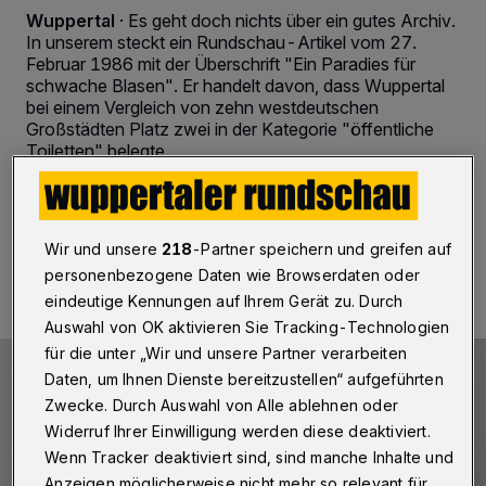
Wuppertal
·
Es geht doch nichts über ein gutes Archiv.
In unserem steckt ein Rundschau-Artikel vom 27.
Februar 1986 mit der Überschrift "Ein Paradies für
schwache Blasen". Er handelt davon, dass Wuppertal
bei einem Vergleich von zehn westdeutschen
Großstädten Platz zwei in der Kategorie "öffentliche
Toiletten" belegte.
21.02.2019 , 10:10 Uhr
2 Minuten Lesezeit
Wir und unsere
218
-Partner speichern und greifen auf
personenbezogene Daten wie Browserdaten oder
eindeutige Kennungen auf Ihrem Gerät zu. Durch
Auswahl von OK aktivieren Sie Tracking-Technologien
für die unter „Wir und unsere Partner verarbeiten
Daten, um Ihnen Dienste bereitzustellen“ aufgeführten
Zwecke. Durch Auswahl von Alle ablehnen oder
Widerruf Ihrer Einwilligung werden diese deaktiviert.
Wenn Tracker deaktiviert sind, sind manche Inhalte und
Anzeigen möglicherweise nicht mehr so relevant für