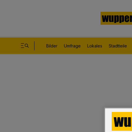
Bilder
Umfrage
Lokales
Stadtteile