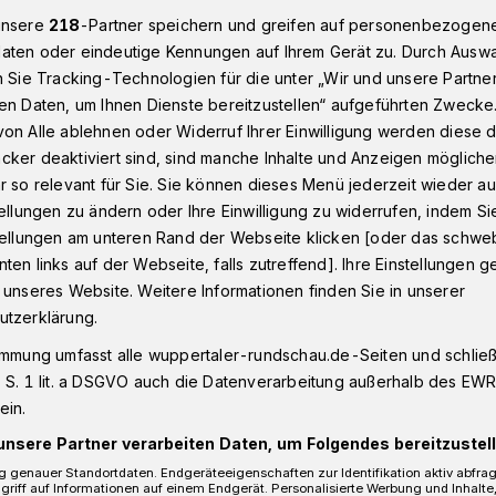
unsere
218
-Partner speichern und greifen auf personenbezogen
aten oder eindeutige Kennungen auf Ihrem Gerät zu. Durch Ausw
n Sie Tracking-Technologien für die unter „Wir und unsere Partne
ppertal: Sessionsauftakt am Donnerstag vor dem Rathaus
en Daten, um Ihnen Dienste bereitzustellen“ aufgeführten Zwecke
on Alle ablehnen oder Widerruf Ihrer Einwilligung werden diese de
cker deaktiviert sind, sind manche Inhalte und Anzeigen möglich
r so relevant für Sie. Sie können dieses Menü jederzeit wieder au
tellungen zu ändern oder Ihre Einwilligung zu widerrufen, indem Si
Sessionsauftakt vor
stellungen am unteren Rand der Webseite klicken [oder das schw
ten links auf der Webseite, falls zutreffend]. Ihre Einstellungen g
s
 unseres Website. Weitere Informationen finden Sie in unserer
utzerklärung.
immung umfasst alle wuppertaler-rundschau.de-Seiten und schließt
ird die Karnevalssession 2021/22 am
 S. 1 lit. a DSGVO auch die Datenverarbeitung außerhalb des EWR, 
 2021) um 17:11 Uhr auf dem
ein.
m Rathaus eröffnet. Sie steht unter dem
unsere Partner verarbeiten Daten, um Folgendes bereitzustell
andemie, Karneval verschwindet nie!“
 genauer Standortdaten. Endgeräteeigenschaften zur Identifikation aktiv abfra
griff auf Informationen auf einem Endgerät. Personalisierte Werbung und Inhalt