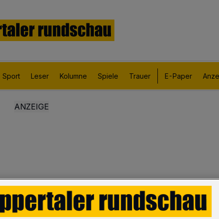
Sport
Leser
Kolumne
Spiele
Trauer
E-Paper
Anze