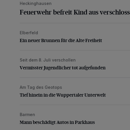
Heckinghausen
Feuerwehr befreit Kind aus verschlos
Elberfeld
Ein neuer Brunnen für die Alte Freiheit
Ein neuer Brunnen für die Alte Freiheit
Seit dem 8. Juli verschollen
Vermisster Jugendlicher tot aufgefunden
Vermisster Jugendlicher tot aufgefunden
Am Tag des Geotops
Tief hinein in die Wuppertaler Unterwelt
Tief hinein in die Wuppertaler Unterwelt
Barmen
Mann beschädigt Autos in Parkhaus
Mann beschädigt Autos in Parkhaus