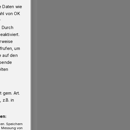
e Daten wie
ahl von OK
r
. Durch
aktiviert.
erweise
frufen, um
e auf den
ebende
elten
 gem. Art.
z.B. in
en:
gen. Speichern
e, Messung von