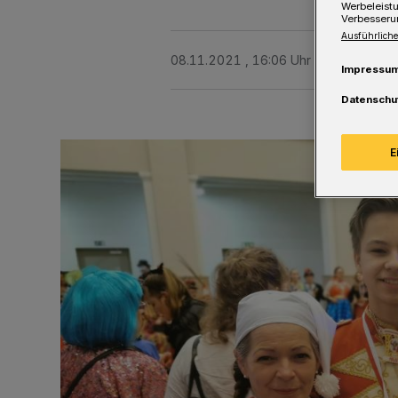
Werbeleist
Verbesseru
Ausführliche
08.11.2021 , 16:06 Uhr
Eine Minute 
Impressu
Datenschu
E