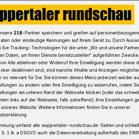
kommt nach Wuppertal
unsere
218
-Partner speichern und greifen auf personenbezogen
aten oder eindeutige Kennungen auf Ihrem Gerät zu. Durch Ausw
n Sie Tracking-Technologien für die unter „Wir und unsere Partne
en Daten, um Ihnen Dienste bereitzustellen“ aufgeführten Zwecke
 kommt nach
on Alle ablehnen oder Widerruf Ihrer Einwilligung werden diese de
cker deaktiviert sind, sind manche Inhalte und Anzeigen möglich
r so relevant für Sie. Sie können dieses Menü jederzeit wieder au
tellungen zu ändern oder Ihre Einwilligung zu widerrufen, indem Si
stellungen am unteren Rand der Webseite klicken [oder das schw
ten links auf der Webseite, falls zutreffend]. Ihre Einstellungen g
 HNO-Experten und Informationen zu
 unseres Website. Weitere Informationen finden Sie in unserer
2018 in Elberfeld.
utzerklärung.
immung umfasst alle wuppertaler-rundschau.de-Seiten und schließt
 S. 1 lit. a DSGVO auch die Datenverarbeitung außerhalb des EWR, 