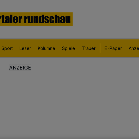
Sport
Leser
Kolumne
Spiele
Trauer
E-Paper
Anze