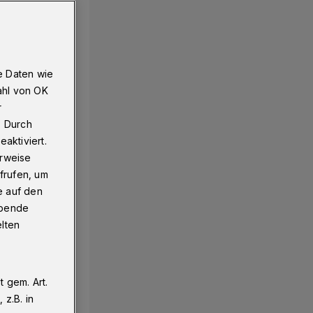
e Daten wie
ahl von OK
r
. Durch
aktiviert.
erweise
frufen, um
e auf den
ebende
elten
 gem. Art.
z.B. in