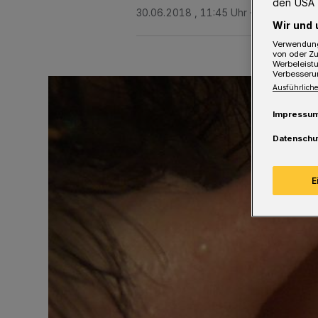
den USA 
30.06.2018 , 11:45 Uhr
Eine Minute L
Wir und 
Verwendung
von oder Zu
Werbeleist
Verbesseru
Ausführliche
Impressu
Datenschu
E