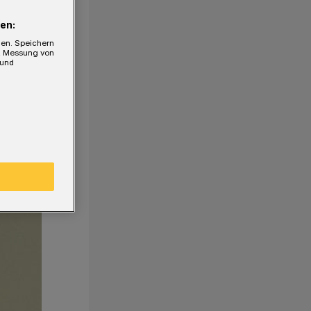
en:
gen. Speichern
e, Messung von
 und