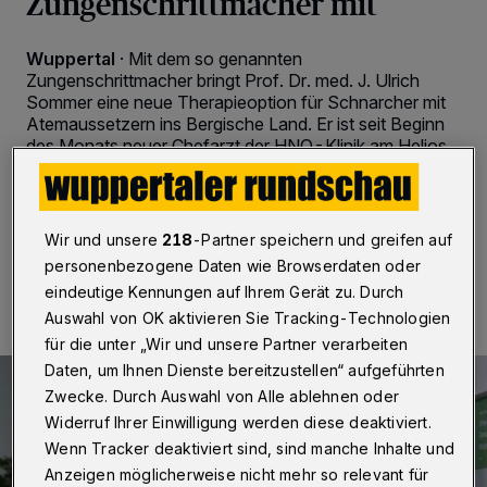
Zungenschrittmacher mit
Wuppertal
·
Mit dem so genannten
Zungenschrittmacher bringt Prof. Dr. med. J. Ulrich
Sommer eine neue Therapieoption für Schnarcher mit
Atemaussetzern ins Bergische Land. Er ist seit Beginn
des Monats neuer Chefarzt der HNO-Klinik am Helios
Universitätsklinikum Wuppertal.
Wir und unsere
218
-Partner speichern und greifen auf
30.06.2018 , 11:29 Uhr
2 Minuten Lesezeit
personenbezogene Daten wie Browserdaten oder
eindeutige Kennungen auf Ihrem Gerät zu. Durch
Auswahl von OK aktivieren Sie Tracking-Technologien
für die unter „Wir und unsere Partner verarbeiten
Daten, um Ihnen Dienste bereitzustellen“ aufgeführten
Zwecke. Durch Auswahl von Alle ablehnen oder
Widerruf Ihrer Einwilligung werden diese deaktiviert.
Wenn Tracker deaktiviert sind, sind manche Inhalte und
Anzeigen möglicherweise nicht mehr so relevant für