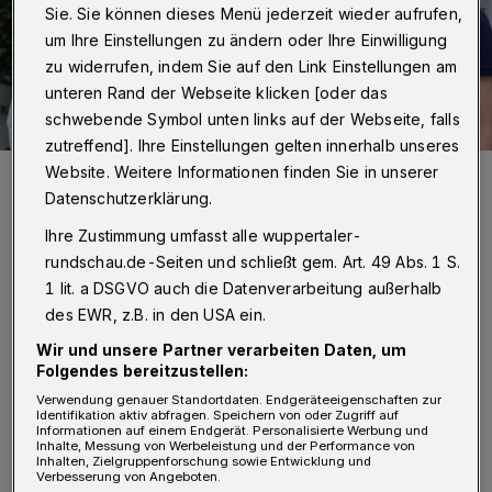
Sie. Sie können dieses Menü jederzeit wieder aufrufen,
um Ihre Einstellungen zu ändern oder Ihre Einwilligung
zu widerrufen, indem Sie auf den Link Einstellungen am
unteren Rand der Webseite klicken [oder das
schwebende Symbol unten links auf der Webseite, falls
zutreffend]. Ihre Einstellungen gelten innerhalb unseres
Website. Weitere Informationen finden Sie in unserer
Neu bei Helios: HNO-Chefarzt Prof. Dr. med. J. Ulrich Sommer
(Mitte), begrüßt von der Ärztlichen Direktorin Prof. Dr. med. Petra
Datenschutzerklärung.
Thürmann und Klinikgeschäftsführer Dr. Niklas Cruse.
Foto: Helios
Ihre Zustimmung umfasst alle wuppertaler-
rundschau.de-Seiten und schließt gem. Art. 49 Abs. 1 S.
1 lit. a DSGVO auch die Datenverarbeitung außerhalb
des EWR, z.B. in den USA ein.
Wir und unsere Partner verarbeiten Daten, um
P
rof. Sommer wechselt vom
Folgendes bereitzustellen:
Universitätsklinikum Mannheim ins
Verwendung genauer Standortdaten. Endgeräteeigenschaften zur
Identifikation aktiv abfragen. Speichern von oder Zugriff auf
Informationen auf einem Endgerät. Personalisierte Werbung und
Bergische. Dort war er zuletzt als
Inhalte, Messung von Werbeleistung und der Performance von
Inhalten, Zielgruppenforschung sowie Entwicklung und
geschäftsführender Oberarzt der HNO-Klinik
Verbesserung von Angeboten.