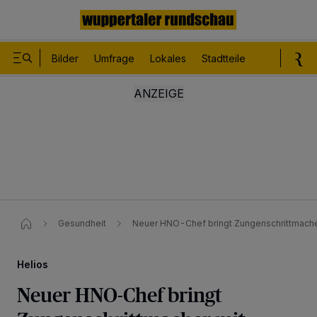
Bilder
Umfrage
Lokales
Stadtteile
Sport
Le
Gesundheit
Neuer HNO-Chef bringt Zungenschrittmache
Helios
Neuer HNO-Chef bringt