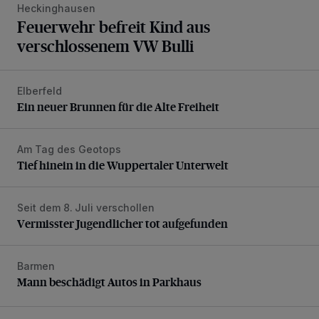
Heckinghausen
Feuerwehr befreit Kind aus
verschlossenem VW Bulli
Elberfeld
Ein neuer Brunnen für die Alte Freiheit
Ein neuer Brunnen für die Alte Freiheit
Am Tag des Geotops
Tief hinein in die Wuppertaler Unterwelt
Tief hinein in die Wuppertaler Unterwelt
Seit dem 8. Juli verschollen
Vermisster Jugendlicher tot aufgefunden
Vermisster Jugendlicher tot aufgefunden
Barmen
Mann beschädigt Autos in Parkhaus
Mann beschädigt Autos in Parkhaus