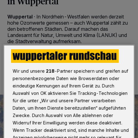
in Wuppertal
Wuppertal
·
In Nordrhein-Westfalen werden derzeit
hohe Ozonwerte gemessen – auch Wuppertal zählt zu
den betroffenen Städten. Darauf machen das
Landesamt für Natur, Umwelt und Klima (LANUK) und
die Stadtverwaltung aufmerksam.
26.06.2026 , 15:03 Uhr
2 Minuten Lesezeit
Wir und unsere
218
-Partner speichern und greifen auf
personenbezogene Daten wie Browserdaten oder
eindeutige Kennungen auf Ihrem Gerät zu. Durch
Auswahl von OK aktivieren Sie Tracking-Technologien
für die unter „Wir und unsere Partner verarbeiten
Daten, um Ihnen Dienste bereitzustellen“ aufgeführten
Zwecke. Durch Auswahl von Alle ablehnen oder
Widerruf Ihrer Einwilligung werden diese deaktiviert.
Wenn Tracker deaktiviert sind, sind manche Inhalte und
Anzeigen möglicherweise nicht mehr so relevant für