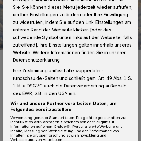
Sie. Sie können dieses Menü jederzeit wieder aufrufen,
um Ihre Einstellungen zu ändern oder Ihre Einwilligung
zu widerrufen, indem Sie auf den Link Einstellungen am
unteren Rand der Webseite klicken [oder das
schwebende Symbol unten links auf der Webseite, falls
zutreffend]. Ihre Einstellungen gelten innerhalb unseres
Website. Weitere Informationen finden Sie in unserer
Symbolbild.
Datenschutzerklärung.
Foto: Gerd Altmann
Ihre Zustimmung umfasst alle wuppertaler-
rundschau.de-Seiten und schließt gem. Art. 49 Abs. 1 S.
1 lit. a DSGVO auch die Datenverarbeitung außerhalb
des EWR, z.B. in den USA ein.
D
erzeit liegen die Messungen in
Wir und unsere Partner verarbeiten Daten, um
Folgendes bereitzustellen:
Wuppertal zwar nicht über den
Verwendung genauer Standortdaten. Endgeräteeigenschaften zur
Grenzwerten, so die städtische
Identifikation aktiv abfragen. Speichern von oder Zugriff auf
Informationen auf einem Endgerät. Personalisierte Werbung und
Umweltberatung, dies könne aber am Freitag
Inhalte, Messung von Werbeleistung und der Performance von
Inhalten, Zielgruppenforschung sowie Entwicklung und
Verbesserung von Angeboten.