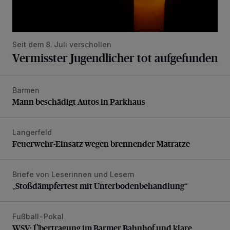
Seit dem 8. Juli verschollen
Vermisster Jugendlicher tot aufgefunden
Barmen
Mann beschädigt Autos in Parkhaus
Mann beschädigt Autos in Parkhaus
Langerfeld
Feuerwehr-Einsatz wegen brennender Matratze
Feuerwehr-Einsatz wegen brennender Matratze
Briefe von Leserinnen und Lesern
„Stoßdämpfertest mit Unterbodenbehandlung“
„Stoßdämpfertest mit Unterbodenbehandlung“
Fußball-Pokal
WSV: Übertragung im Barmer Bahnhof und klare Ansage
WSV: Übertragung im Barmer Bahnhof und klare