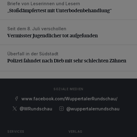
Briefe von Leserinnen und Lesern
„Stoßdämpfertest mit Unterbodenbehandlung“
„Stoßdämpfertest mit Unterbodenbehandlung“
Seit dem 8. Juli verschollen
Vermisster Jugendlicher tot aufgefunden
Vermisster Jugendlicher tot aufgefunden
Überfall in der Südstadt
Polizei fahndet nach Dieb mit sehr schlechten Zähnen
Polizei fahndet nach Dieb mit sehr schlechten Zähnen
SOZIALE MEDIEN
www.facebook.com/WuppertalerRundschau/
@WRundschau
@wuppertalerrundschau
SERVICES
VERLAG