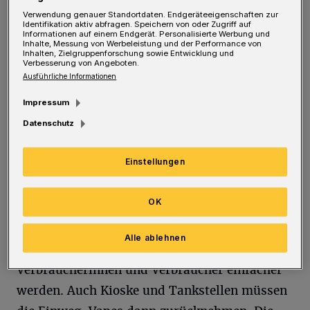
Entsorgungsanlagen. Denn viele Nutzerinnen
Verwendung genauer Standortdaten. Endgeräteeigenschaften zur
und Nutzer nehmen die Vapes nicht als
Identifikation aktiv abfragen. Speichern von oder Zugriff auf
Informationen auf einem Endgerät. Personalisierte Werbung und
Elektrogeräte wahr und werfen sie in die
Inhalte, Messung von Werbeleistung und der Performance von
Inhalten, Zielgruppenforschung sowie Entwicklung und
Verbesserung von Angeboten.
Mülltonne oder den Gelben Sack“, so Philip
Ausführliche Informationen
Heldt, Experte für Umwelt- und
Impressum
Ressourcenschutz der Verbraucherzentrale
Datenschutz
NRW.
Einstellungen
Wegen der Gefahren und hohen Kosten durch
Brände wird auch in Deutschland über ein
OK
Verbot der Produkte diskutiert. Zunächst aber
soll die Rückgabe an Verkaufs- und
Alle ablehnen
Sammelstellen ab 1. Juli 2026 für
Verbraucherinnen und Verbraucher einfacher
werden. Auch Kioske und Tankstellen müssen