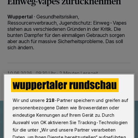
Einweg-Vapes zurücknehmen
Wuppertal
·
Gesundheitsrisiken,
Ressourcenverbrauch, Jugendschutz: Einweg-Vapes
stehen aus verschiedenen Gründen in der Kritik. Die
bunten Dampfer für den einmaligen Gebrauch sorgen
aber auch für massive Sicherheitsprobleme. Das soll
sich ändern.
10.06.2026 , 09:30 Uhr
2 Minuten Lesezeit
Wir und unsere
218
-Partner speichern und greifen auf
personenbezogene Daten wie Browserdaten oder
eindeutige Kennungen auf Ihrem Gerät zu. Durch
Auswahl von OK aktivieren Sie Tracking-Technologien
für die unter „Wir und unsere Partner verarbeiten
Daten, um Ihnen Dienste bereitzustellen“ aufgeführten