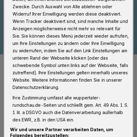
Zwecke. Durch Auswahl von Alle ablehnen oder
Widerruf Ihrer Einwilligung werden diese deaktiviert.
Wenn Tracker deaktiviert sind, sind manche Inhalte und
Anzeigen möglicherweise nicht mehr so relevant für
Sie. Sie können dieses Menü jederzeit wieder aufrufen,
um Ihre Einstellungen zu ändern oder Ihre Einwilligung
zu widerrufen, indem Sie auf den Link Einstellungen am
unteren Rand der Webseite klicken [oder das
Sie müssen von den Verkäuferinnen und Verkäufern später entsorgt
werden.
schwebende Symbol unten links auf der Webseite, falls
Foto: VZ NRW/adpic
zutreffend]. Ihre Einstellungen gelten innerhalb unseres
Website. Weitere Informationen finden Sie in unserer
Datenschutzerklärung.
Ihre Zustimmung umfasst alle wuppertaler-
rundschau.de-Seiten und schließt gem. Art. 49 Abs. 1 S.
„Die in den Geräten enthaltenen Lithium-
1 lit. a DSGVO auch die Datenverarbeitung außerhalb
Ionen-Akkus verursachen immer wieder
des EWR, z.B. in den USA ein.
Brände in Müllfahrzeugen sowie Sortier- und
Wir und unsere Partner verarbeiten Daten, um
Folgendes bereitzustellen: