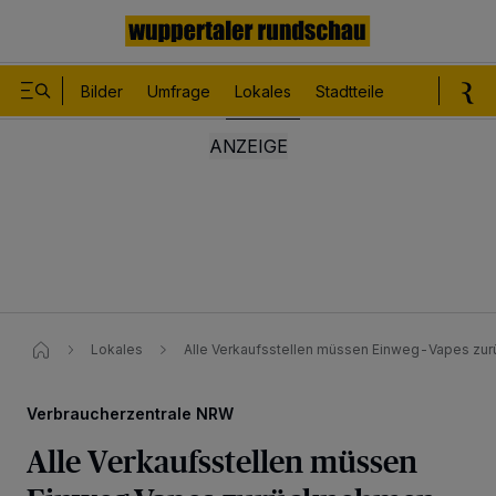
Bilder
Umfrage
Lokales
Stadtteile
Sport
Le
Lokales
Alle Verkaufsstellen müssen Einweg-Vapes z
Verbraucherzentrale NRW
Alle Verkaufsstellen müssen