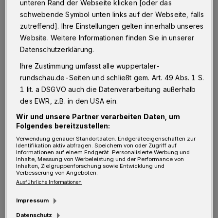
unteren Rand der Webseite klicken [oder das
übernommen. Hier ist Platz für Ausstellungen,
schwebende Symbol unten links auf der Webseite, falls
Firmenfeiern und im Sommer eine schöne
zutreffend]. Ihre Einstellungen gelten innerhalb unseres
Website. Weitere Informationen finden Sie in unserer
Außenterrasse, die zum Verweilen einlädt.
Datenschutzerklärung.
Getränke, Cocktails und kleine Speisen gibt’s
Ihre Zustimmung umfasst alle wuppertaler-
zu humanen Preisen – inklusive Chill-Out-
rundschau.de-Seiten und schließt gem. Art. 49 Abs. 1 S.
Musik. Die aktuellen Öffnungszeiten: Samstag,
1 lit. a DSGVO auch die Datenverarbeitung außerhalb
Sonntag und an Feiertagen von 13 Uhr bis in
des EWR, z.B. in den USA ein.
den Abend hinein. Übrigens: Wenn die
Wir und unsere Partner verarbeiten Daten, um
Folgendes bereitzustellen:
Bühnen-Sommerpause vorbei ist, startet die
Verwendung genauer Standortdaten. Endgeräteeigenschaften zur
Wuppertaler Oper am 1. September mit ihrer
Identifikation aktiv abfragen. Speichern von oder Zugriff auf
Informationen auf einem Endgerät. Personalisierte Werbung und
ersten Spielzeitproduktion „Angel’s Bone“ in
Inhalte, Messung von Werbeleistung und der Performance von
Inhalten, Zielgruppenforschung sowie Entwicklung und
der Alten Glaserei.
Verbesserung von Angeboten.
Ausführliche Informationen
Jetzt ins Luisenviertel: An der Ottenbrucher
Impressum
Straße 2, kurz vor der Luisenstraße, hat
Datenschutz