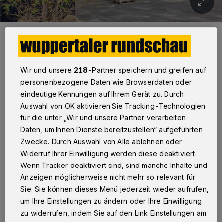
Die Alte Glaserei an der Trasse im Mirker Viertel ist ein neuer Ort für
Gastronomie, Veranstaltungen und Kultur.
Foto: Wuppertaler Rundschau
Wir und unsere
218
-Partner speichern und greifen auf
personenbezogene Daten wie Browserdaten oder
eindeutige Kennungen auf Ihrem Gerät zu. Durch
W
Auswahl von OK aktivieren Sie Tracking-Technologien
ir starten an der Trasse – und zwar
für die unter „Wir und unsere Partner verarbeiten
nur einen Steinwurf jenseits von der
Daten, um Ihnen Dienste bereitzustellen“ aufgeführten
Zwecke. Durch Auswahl von Alle ablehnen oder
Utopiastadt am Mirker Bahnhof: Dort
Widerruf Ihrer Einwilligung werden diese deaktiviert.
gegenüber, an der Juliusstraße 12, hat das
Wenn Tracker deaktiviert sind, sind manche Inhalte und
Team des „Barmer Bahnhofs“ nun auch die
Anzeigen möglicherweise nicht mehr so relevant für
Alte Glaserei
, die Teil des „Solar Decathlon“
Sie. Sie können dieses Menü jederzeit wieder aufrufen,
um Ihre Einstellungen zu ändern oder Ihre Einwilligung
war, als besonderen Ort für Gastronomie,
zu widerrufen, indem Sie auf den Link Einstellungen am
Events und (Kultur-)Veranstaltungen