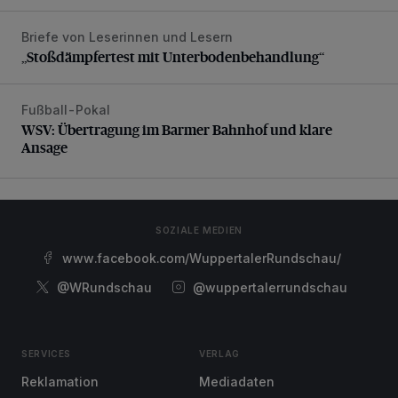
Briefe von Leserinnen und Lesern
„Stoßdämpfertest mit Unterbodenbehandlung“
„Stoßdämpfertest mit Unterbodenbehandlung“
Fußball-Pokal
WSV: Übertragung im Barmer Bahnhof und klare Ansage
WSV: Übertragung im Barmer Bahnhof und klare
Ansage
SOZIALE MEDIEN
www.facebook.com/WuppertalerRundschau/
@WRundschau
@wuppertalerrundschau
SERVICES
VERLAG
Reklamation
Mediadaten