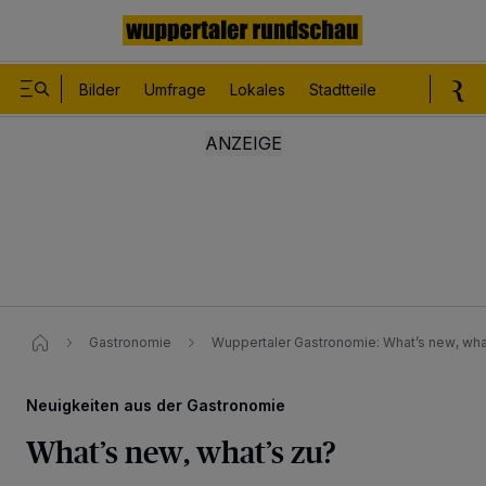
Bilder
Umfrage
Lokales
Stadtteile
Sport
Le
Gastronomie
Wuppertaler Gastronomie​: What’s new, what
Neuigkeiten aus der Gastronomie
What’s new, what’s zu?