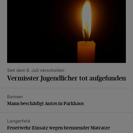
Seit dem 8. Juli verschollen
Vermisster Jugendlicher tot aufgefunden
Barmen
Mann beschädigt Autos in Parkhaus
Mann beschädigt Autos in Parkhaus
Langerfeld
Feuerwehr-Einsatz wegen brennender Matratze
Feuerwehr-Einsatz wegen brennender Matratze