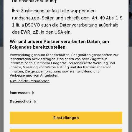
Datenschutzerklärung.
Ihre Zustimmung umfasst alle wuppertaler-
rundschau.de-Seiten und schließt gem. Art. 49 Abs. 1 S.
1 lit. a DSGVO auch die Datenverarbeitung außerhalb
des EWR, z.B. in den USA ein.
Wir und unsere Partner verarbeiten Daten, um
Folgendes bereitzustellen:
Die Szenerie vor Ort.
Verwendung genauer Standortdaten. Endgeräteeigenschaften zur
Foto: Christoph Petersen
Identifikation aktiv abfragen. Speichern von oder Zugriff auf
Informationen auf einem Endgerät. Personalisierte Werbung und
Inhalte, Messung von Werbeleistung und der Performance von
Inhalten, Zielgruppenforschung sowie Entwicklung und
Verbesserung von Angeboten.
Ausführliche Informationen
Impressum
Das Motorrad des 57-Jährigen, das ein
Datenschutz
Ennepetaler Kennzeichen besitzt, stieß mit
dem Pkw eines 67-Jährigen aus dem Kreis
Einstellungen
Mettmann zusammen, der aus der