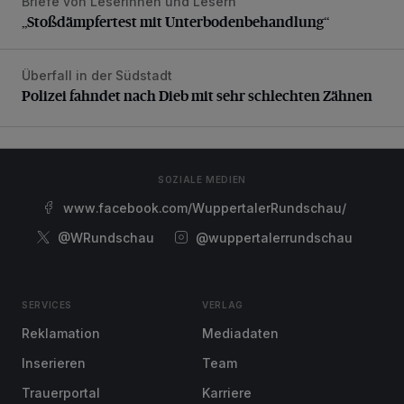
Briefe von Leserinnen und Lesern
„Stoßdämpfertest mit Unterbodenbehandlung“
„Stoßdämpfertest mit Unterbodenbehandlung“
Überfall in der Südstadt
Polizei fahndet nach Dieb mit sehr schlechten Zähnen
Polizei fahndet nach Dieb mit sehr schlechten Zähnen
SOZIALE MEDIEN
www.facebook.com/WuppertalerRundschau/
@WRundschau
@wuppertalerrundschau
SERVICES
VERLAG
Reklamation
Mediadaten
Inserieren
Team
Trauerportal
Karriere