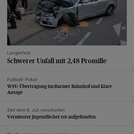
Langerfeld
Schwerer Unfall mit 2,48 Promille
Fußball-Pokal
WSV: Übertragung im Barmer Bahnhof und klare Ansage
WSV: Übertragung im Barmer Bahnhof und klare
Ansage
Seit dem 8. Juli verschollen
Vermisster Jugendlicher tot aufgefunden
Vermisster Jugendlicher tot aufgefunden