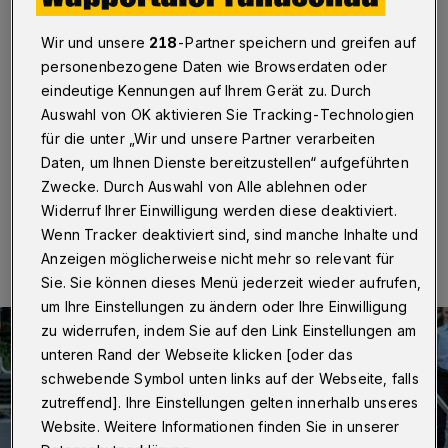
Hubschrauber in Klinik
Wir und unsere
218
-Partner speichern und greifen auf
Velbert / Wuppertal
·
Auf der Donnerstraße in
personenbezogene Daten wie Browserdaten oder
Velbert-Langenberg ist ein Motorradfahrer am Montag
eindeutige Kennungen auf Ihrem Gerät zu. Durch
(18. Juli 2022) bei einem Verkehrsunfall schwer
verletzt worden. Er war mit seiner Maschine in Richtung
Auswahl von OK aktivieren Sie Tracking-Technologien
Wuppertal unterwegs.
für die unter „Wir und unsere Partner verarbeiten
Daten, um Ihnen Dienste bereitzustellen“ aufgeführten
Zwecke. Durch Auswahl von Alle ablehnen oder
Widerruf Ihrer Einwilligung werden diese deaktiviert.
19.07.2022 , 07:00 Uhr
Eine Minute Lesezeit
Wenn Tracker deaktiviert sind, sind manche Inhalte und
Anzeigen möglicherweise nicht mehr so relevant für
Sie. Sie können dieses Menü jederzeit wieder aufrufen,
um Ihre Einstellungen zu ändern oder Ihre Einwilligung
zu widerrufen, indem Sie auf den Link Einstellungen am
unteren Rand der Webseite klicken [oder das
schwebende Symbol unten links auf der Webseite, falls
zutreffend]. Ihre Einstellungen gelten innerhalb unseres
Website. Weitere Informationen finden Sie in unserer