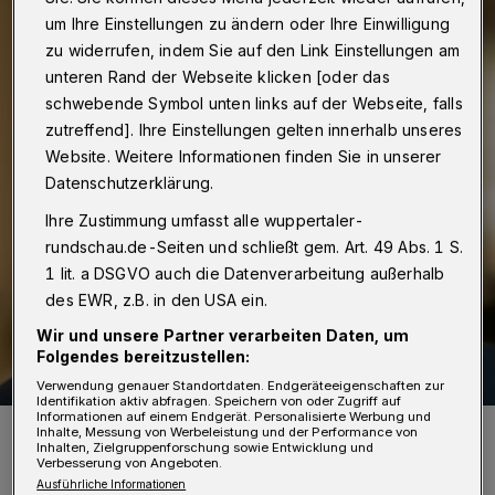
um Ihre Einstellungen zu ändern oder Ihre Einwilligung
zu widerrufen, indem Sie auf den Link Einstellungen am
unteren Rand der Webseite klicken [oder das
schwebende Symbol unten links auf der Webseite, falls
zutreffend]. Ihre Einstellungen gelten innerhalb unseres
Website. Weitere Informationen finden Sie in unserer
Datenschutzerklärung.
Ihre Zustimmung umfasst alle wuppertaler-
rundschau.de-Seiten und schließt gem. Art. 49 Abs. 1 S.
1 lit. a DSGVO auch die Datenverarbeitung außerhalb
des EWR, z.B. in den USA ein.
Wir und unsere Partner verarbeiten Daten, um
Folgendes bereitzustellen:
Verwendung genauer Standortdaten. Endgeräteeigenschaften zur
Identifikation aktiv abfragen. Speichern von oder Zugriff auf
Informationen auf einem Endgerät. Personalisierte Werbung und
Marko Schneider, Leiter der Vamed Rehaklinik Bergisch-Land.
Inhalte, Messung von Werbeleistung und der Performance von
Inhalten, Zielgruppenforschung sowie Entwicklung und
Foto: VAMED Rehaklinik Bergisch-Land
Verbesserung von Angeboten.
Ausführliche Informationen