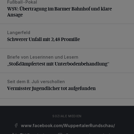
Fußball-Pokal
WSV: Übertragung im Barmer Bahnhof und klare Ansage
WSV: Übertragung im Barmer Bahnhof und klare
Ansage
Langerfeld
Schwerer Unfall mit 2,48 Promille
Schwerer Unfall mit 2,48 Promille
Briefe von Leserinnen und Lesern
„Stoßdämpfertest mit Unterbodenbehandlung“
„Stoßdämpfertest mit Unterbodenbehandlung“
Seit dem 8. Juli verschollen
Vermisster Jugendlicher tot aufgefunden
Vermisster Jugendlicher tot aufgefunden
SOZIALE MEDIEN
www.facebook.com/WuppertalerRundschau/