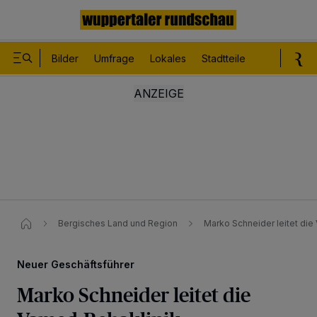
Bilder
Umfrage
Lokales
Stadtteile
Sport
Le
Bergisches Land und Region
Marko Schneider leitet di
Neuer Geschäftsführer
Marko Schneider leitet die