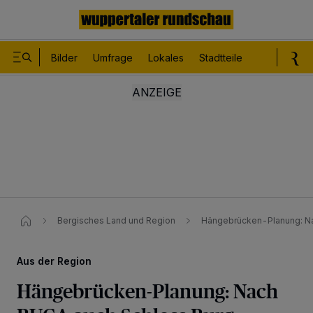
Bilder
Umfrage
Lokales
Stadtteile
Sport
Le
Bergisches Land und Region
Hängebrücken-Planung: Na
Aus der Region
Hängebrücken-Planung: Nach