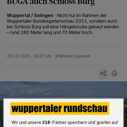
BUGA auch Schloss Burg
Wuppertal / Solingen
·
Nicht nur im Rahmen der
Wuppertaler Bundesgartenschau 2031, sondern auch
bei Schloss Burg soll eine Hängebrücke gebaut werden
– rund 280 Meter lang und 70 Meter hoch.
29.12.2025 , 19:37 Uhr
3 Minuten Lesezeit
Wir und unsere
218
-Partner speichern und greifen auf