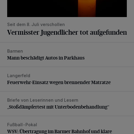
Seit dem 8. Juli verschollen
Vermisster Jugendlicher tot aufgefunden
Barmen
Mann beschädigt Autos in Parkhaus
Mann beschädigt Autos in Parkhaus
Langerfeld
Feuerwehr-Einsatz wegen brennender Matratze
Feuerwehr-Einsatz wegen brennender Matratze
Briefe von Leserinnen und Lesern
„Stoßdämpfertest mit Unterbodenbehandlung“
„Stoßdämpfertest mit Unterbodenbehandlung“
Fußball-Pokal
WSV: Übertragung im Barmer Bahnhof und klare Ansage
WSV: Übertragung im Barmer Bahnhof und klare