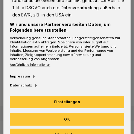
rundschau.de-Seiten und schließt gem. Art. 49 Abs. 1 S.
die notwendigen Voraussetzungen. Um die
1 lit. a DSGVO auch die Datenverarbeitung außerhalb
erforderlichen Parkplätze und
des EWR, z.B. in den USA ein.
Infrastruktureinrichtungen, etwa ein
Wir und unsere Partner verarbeiten Daten, um
Folgendes bereitzustellen:
Ankunftsgebäude, errichten zu können, soll
Verwendung genauer Standortdaten. Endgeräteeigenschaften zur
das Grundstück des ehemaligen Sportplatzes
Identifikation aktiv abfragen. Speichern von oder Zugriff auf
Informationen auf einem Endgerät. Personalisierte Werbung und
an der Talsperrenstraße in Oberburg
Inhalte, Messung von Werbeleistung und der Performance von
Inhalten, Zielgruppenforschung sowie Entwicklung und
hergerichtet werden.
Verbesserung von Angeboten.
Ausführliche Informationen
Impressum
VDI und „Living Lab“
Wettbewerb zum BUGA-Brückengebäude gestartet
Wettbewerb zum BUGA-
Datenschutz
Brückengebäude gestartet
Einstellungen
OK
Von diesem Ausgangspunkt soll ein