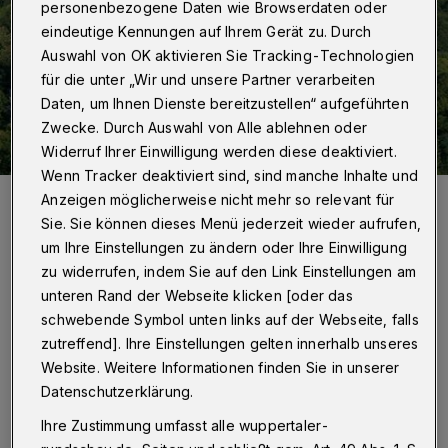
personenbezogene Daten wie Browserdaten oder
eindeutige Kennungen auf Ihrem Gerät zu. Durch
Auswahl von OK aktivieren Sie Tracking-Technologien
für die unter „Wir und unsere Partner verarbeiten
Daten, um Ihnen Dienste bereitzustellen“ aufgeführten
Zwecke. Durch Auswahl von Alle ablehnen oder
Widerruf Ihrer Einwilligung werden diese deaktiviert.
Wenn Tracker deaktiviert sind, sind manche Inhalte und
Schloss Burg aus der Vogelperspektive.
Anzeigen möglicherweise nicht mehr so relevant für
Foto: Schloss Burg
Sie. Sie können dieses Menü jederzeit wieder aufrufen,
um Ihre Einstellungen zu ändern oder Ihre Einwilligung
zu widerrufen, indem Sie auf den Link Einstellungen am
unteren Rand der Webseite klicken [oder das
schwebende Symbol unten links auf der Webseite, falls
D
zutreffend]. Ihre Einstellungen gelten innerhalb unseres
ie Idee geht von Investor Günter
Website. Weitere Informationen finden Sie in unserer
Eberhardt aus. Damit er sie in die Tat
Datenschutzerklärung.
umsetzen kann, schafft die
Ihre Zustimmung umfasst alle wuppertaler-
Stadtentwicklungsgesellschaft Solingen (SEG)