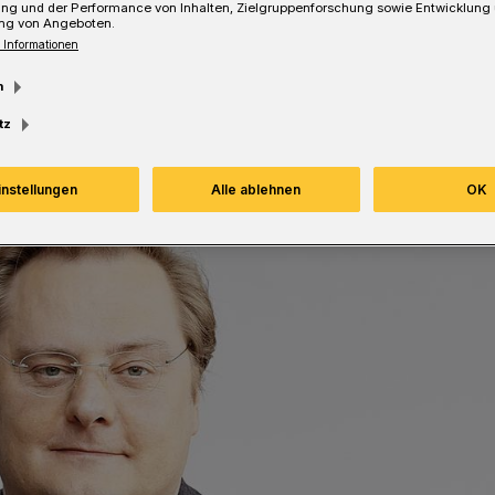
ung und der Performance von Inhalten, Zielgruppenforschung sowie Entwicklung
ng von Angeboten.
Lesezeit
 Informationen
m
tz
instellungen
Alle ablehnen
OK