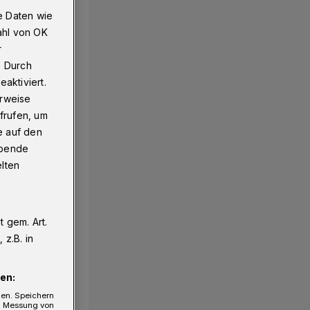
e Daten wie
ahl von OK
r
. Durch
aktiviert.
erweise
frufen, um
e auf den
ebende
elten
 gem. Art.
z.B. in
en:
gen. Speichern
e, Messung von