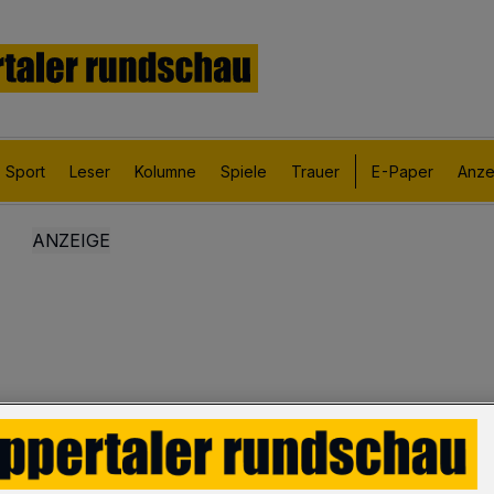
Sport
Leser
Kolumne
Spiele
Trauer
E-Paper
Anze