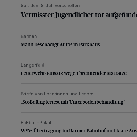
Seit dem 8. Juli verschollen
Vermisster Jugendlicher tot aufgefund
Barmen
Mann beschädigt Autos in Parkhaus
Mann beschädigt Autos in Parkhaus
Langerfeld
Feuerwehr-Einsatz wegen brennender Matratze
Feuerwehr-Einsatz wegen brennender Matratze
Briefe von Leserinnen und Lesern
„Stoßdämpfertest mit Unterbodenbehandlung“
„Stoßdämpfertest mit Unterbodenbehandlung“
Fußball-Pokal
WSV: Übertragung im Barmer Bahnhof und klare An
WSV: Übertragung im Barmer Bahnhof und klare An