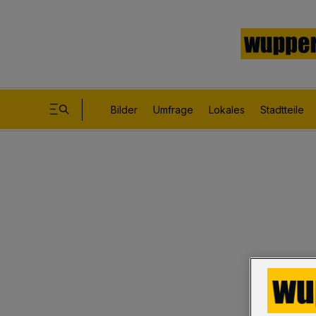
Bilder
Umfrage
Lokales
Stadtteile