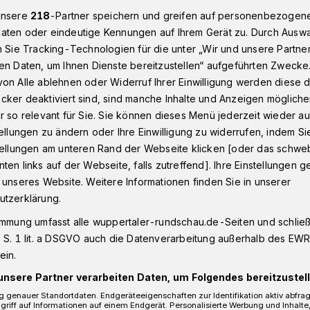
unsere
218
-Partner speichern und greifen auf personenbezogen
aten oder eindeutige Kennungen auf Ihrem Gerät zu. Durch Ausw
n Sie Tracking-Technologien für die unter „Wir und unsere Partne
bleibt Vorstandsmitglied der WSW
en Daten, um Ihnen Dienste bereitzustellen“ aufgeführten Zwecke
on Alle ablehnen oder Widerruf Ihrer Einwilligung werden diese de
cker deaktiviert sind, sind manche Inhalte und Anzeigen möglich
r so relevant für Sie. Sie können dieses Menü jederzeit wieder au
bleibt
tellungen zu ändern oder Ihre Einwilligung zu widerrufen, indem Si
stellungen am unteren Rand der Webseite klicken [oder das schw
ten links auf der Webseite, falls zutreffend]. Ihre Einstellungen g
tglied der WSW
 unseres Website. Weitere Informationen finden Sie in unserer
utzerklärung.
immung umfasst alle wuppertaler-rundschau.de-Seiten und schließt
at der WSW Energie & Wasser AG hat
 S. 1 lit. a DSGVO auch die Datenverarbeitung außerhalb des EWR, 
 Juni 2023) als Vorstandsmitglied des
ein.
ers bestätigt.
unsere Partner verarbeiten Daten, um Folgendes bereitzustell
 genauer Standortdaten. Endgeräteeigenschaften zur Identifikation aktiv abfra
griff auf Informationen auf einem Endgerät. Personalisierte Werbung und Inhalt