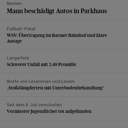
Barmen
Mann beschädigt Autos in Parkhaus
Fußball-Pokal
WSV: Übertragung im Barmer Bahnhof und klare Ansage
WSV: Übertragung im Barmer Bahnhof und klare
Ansage
Langerfeld
Schwerer Unfall mit 2,48 Promille
Schwerer Unfall mit 2,48 Promille
Briefe von Leserinnen und Lesern
„Stoßdämpfertest mit Unterbodenbehandlung“
„Stoßdämpfertest mit Unterbodenbehandlung“
Seit dem 8. Juli verschollen
Vermisster Jugendlicher tot aufgefunden
Vermisster Jugendlicher tot aufgefunden