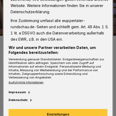
Website. Weitere Informationen finden Sie in unserer
Datenschutzerklärung.
Ihre Zustimmung umfasst alle wuppertaler-
rundschau.de-Seiten und schließt gem. Art. 49 Abs. 1 S.
1 lit. a DSGVO auch die Datenverarbeitung außerhalb
des EWR, z.B. in den USA ein.
Viele in der Gastronomie fürchten, dass die Tische öfter leer
bleiben.
Wir und unsere Partner verarbeiten Daten, um
Foto: Couleur
Folgendes bereitzustellen:
Verwendung genauer Standortdaten. Endgeräteeigenschaften zur
Identifikation aktiv abfragen. Speichern von oder Zugriff auf
Informationen auf einem Endgerät. Personalisierte Werbung und
Inhalte, Messung von Werbeleistung und der Performance von
Inhalten, Zielgruppenforschung sowie Entwicklung und
Verbesserung von Angeboten.
Ausführliche Informationen
„Die Branche steht vor anhaltenden
Herausforderungen, darunter steigende
Impressum
Energiekosten, höhere Lebensmittelpreise,
Datenschutz
gestiegene Personalkosten und vor allem
einem Mangel an Fachkräften“, heißt es.
Einstellungen