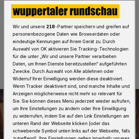
Gastronomie verlängern
Wuppertal
·
Die Vollversammlung der Bergischen
Industrie- und Handelskammer (IHK) hat mehrheitlich
Wir und unsere
218
-Partner speichern und greifen auf
eine Resolution beschlossen, in der sie eine
personenbezogene Daten wie Browserdaten oder
„verlässliche Politik für die Gastronomie“ fordert.
eindeutige Kennungen auf Ihrem Gerät zu. Durch
Auswahl von OK aktivieren Sie Tracking-Technologien
für die unter „Wir und unsere Partner verarbeiten
30.11.2023 , 17:06 Uhr
Eine Minute Lesezeit
Daten, um Ihnen Dienste bereitzustellen“ aufgeführten
Zwecke. Durch Auswahl von Alle ablehnen oder
Widerruf Ihrer Einwilligung werden diese deaktiviert.
Wenn Tracker deaktiviert sind, sind manche Inhalte und
Anzeigen möglicherweise nicht mehr so relevant für
Sie. Sie können dieses Menü jederzeit wieder aufrufen,
um Ihre Einstellungen zu ändern oder Ihre Einwilligung
zu widerrufen, indem Sie auf den Link Einstellungen am
unteren Rand der Webseite klicken [oder das
schwebende Symbol unten links auf der Webseite, falls
zutreffend]. Ihre Einstellungen gelten innerhalb unseres