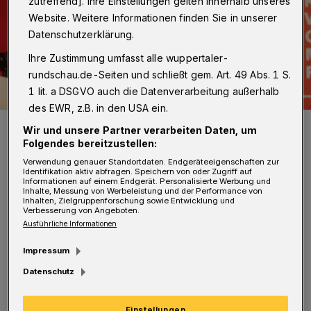
zutreffend]. Ihre Einstellungen gelten innerhalb unseres
Website. Weitere Informationen finden Sie in unserer
Datenschutzerklärung.
Ihre Zustimmung umfasst alle wuppertaler-
rundschau.de-Seiten und schließt gem. Art. 49 Abs. 1 S.
1 lit. a DSGVO auch die Datenverarbeitung außerhalb
des EWR, z.B. in den USA ein.
Oskar Lafontaine bei seiner Rede in der Alten Papierfabrik in
Wir und unsere Partner verarbeiten Daten, um
Elberfeld.
Folgendes bereitzustellen:
Foto: Christoph Petersen
Verwendung genauer Standortdaten. Endgeräteeigenschaften zur
Identifikation aktiv abfragen. Speichern von oder Zugriff auf
Informationen auf einem Endgerät. Personalisierte Werbung und
Inhalte, Messung von Werbeleistung und der Performance von
Inhalten, Zielgruppenforschung sowie Entwicklung und
Verbesserung von Angeboten.
Ausführliche Informationen
K
urz vor Beginn der Veranstaltung um 18
Impressum
Uhr in der Alten Papierfabrik an der
Datenschutz
Friedrich-Ebert-Straße 130 in Elberfeld, in die
mehrere hundert Zuhörerinnen und Zuhörer
Einstellungen