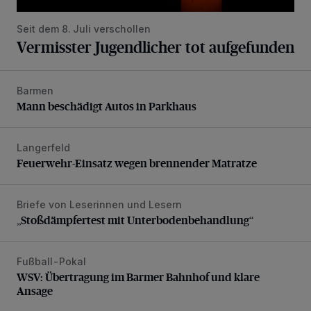
Seit dem 8. Juli verschollen
Vermisster Jugendlicher tot aufgefunden
Barmen
Mann beschädigt Autos in Parkhaus
Mann beschädigt Autos in Parkhaus
Langerfeld
Feuerwehr-Einsatz wegen brennender Matratze
Feuerwehr-Einsatz wegen brennender Matratze
Briefe von Leserinnen und Lesern
„Stoßdämpfertest mit Unterbodenbehandlung“
„Stoßdämpfertest mit Unterbodenbehandlung“
Fußball-Pokal
WSV: Übertragung im Barmer Bahnhof und klare Ansage
WSV: Übertragung im Barmer Bahnhof und klare
Ansage