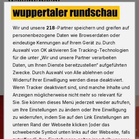
Wagenknecht
Wuppertal
·
Die Wahlkampfveranstaltung des
„Bündnisses Sarah Wagenknecht“ (BSW) am
Wir und unsere
218
-Partner speichern und greifen auf
Donnerstagabend (6. Februar 2025) in Wuppertal fand
ohne die Spitzen- und Kanzlerkandidatin statt.
personenbezogene Daten wie Browserdaten oder
Stattdessen reiste Oskar Lafontaine an.
eindeutige Kennungen auf Ihrem Gerät zu. Durch
Auswahl von OK aktivieren Sie Tracking-Technologien
für die unter „Wir und unsere Partner verarbeiten
Daten, um Ihnen Dienste bereitzustellen“ aufgeführten
06.02.2025 , 18:05 Uhr
Eine Minute Lesezeit
Zwecke. Durch Auswahl von Alle ablehnen oder
Widerruf Ihrer Einwilligung werden diese deaktiviert.
Wenn Tracker deaktiviert sind, sind manche Inhalte und
Anzeigen möglicherweise nicht mehr so relevant für
Sie. Sie können dieses Menü jederzeit wieder aufrufen,
um Ihre Einstellungen zu ändern oder Ihre Einwilligung
zu widerrufen, indem Sie auf den Link Einstellungen am
unteren Rand der Webseite klicken [oder das
schwebende Symbol unten links auf der Webseite, falls