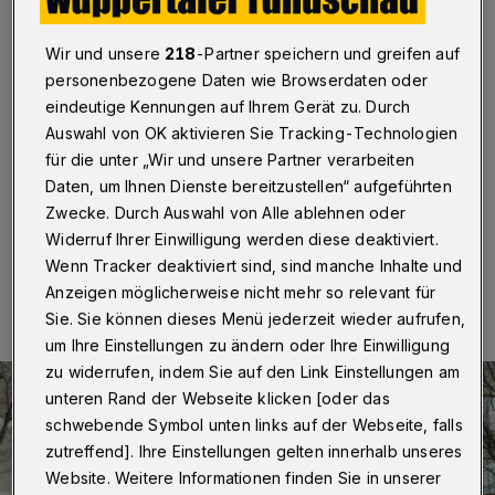
an der Spitze
Wir und unsere
218
-Partner speichern und greifen auf
Wuppertal
·
Die Wuppertaler Grünen ziehen mit
personenbezogene Daten wie Browserdaten oder
Yazgülü Zeybek und Marc Schulz als
Spitzenkandidaten in die Kommunalwahl 2020. Die
eindeutige Kennungen auf Ihrem Gerät zu. Durch
Aufstellung der Listen auch für die Wahlkreise und den
Auswahl von OK aktivieren Sie Tracking-Technologien
Integrationsausschuss fand am Samstag (6. Juni
für die unter „Wir und unsere Partner verarbeiten
2020) in der Historischen Stadthalle statt.
Daten, um Ihnen Dienste bereitzustellen“ aufgeführten
Zwecke. Durch Auswahl von Alle ablehnen oder
Widerruf Ihrer Einwilligung werden diese deaktiviert.
07.06.2020 , 21:10 Uhr
Eine Minute Lesezeit
Wenn Tracker deaktiviert sind, sind manche Inhalte und
Anzeigen möglicherweise nicht mehr so relevant für
Sie. Sie können dieses Menü jederzeit wieder aufrufen,
um Ihre Einstellungen zu ändern oder Ihre Einwilligung
zu widerrufen, indem Sie auf den Link Einstellungen am
unteren Rand der Webseite klicken [oder das
schwebende Symbol unten links auf der Webseite, falls
zutreffend]. Ihre Einstellungen gelten innerhalb unseres
Website. Weitere Informationen finden Sie in unserer