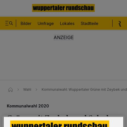
Bilder
Umfrage
Lokales
Stadtteile
Sport
Le
Wahl
Kommunalwahl: Wuppertaler Grüne mit Zeybek und 
Kommunalwahl 2020
Grüne mit Zeybek und Schulz