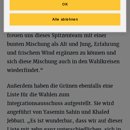
bereits bekannte Gesichter in Wuppertal. Mit
OK
Yazgülü Zeybek und Marc Schulz haben wir
ein eingespieltes Spitzenteam ins Rennen um
Alle ablehnen
die kommende Wahlperiode geschickt. Wir
freuen uns dieses Spitzenteam mit einer
bunten Mischung als Alt und Jung, Erfahrung
und frischem Wind ergänzen zu können und
sich diese Mischung auch in den Wahlkreisen
wiederfindet.“
Außerdem haben die Grünen ebenfalls eine
Liste für die Wahlen zum
Integrationsausschuss aufgestellt. Sie wird
angeführt von Yasemin Sahin und Khaled
Jebbari. „Es ist wunderbar, dass wir auf dieser
Liste mit zehn ganz unterschiedlichen, sich in