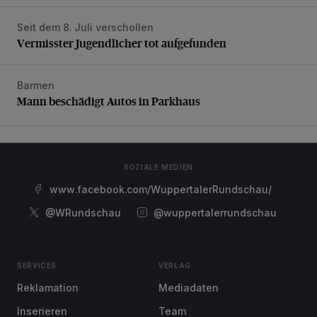
Seit dem 8. Juli verschollen
Vermisster Jugendlicher tot aufgefunden
Vermisster Jugendlicher tot aufgefunden
Barmen
Mann beschädigt Autos in Parkhaus
Mann beschädigt Autos in Parkhaus
SOZIALE MEDIEN
www.facebook.com/WuppertalerRundschau/
@WRundschau
@wuppertalerrundschau
SERVICES
VERLAG
Reklamation
Mediadaten
Inserieren
Team