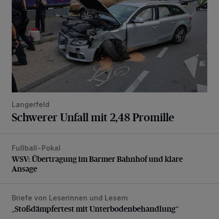
Langerfeld
Schwerer Unfall mit 2,48 Promille
Fußball-Pokal
WSV: Übertragung im Barmer Bahnhof und klare Ansage
WSV: Übertragung im Barmer Bahnhof und klare
Ansage
Briefe von Leserinnen und Lesern
„Stoßdämpfertest mit Unterbodenbehandlung“
„Stoßdämpfertest mit Unterbodenbehandlung“