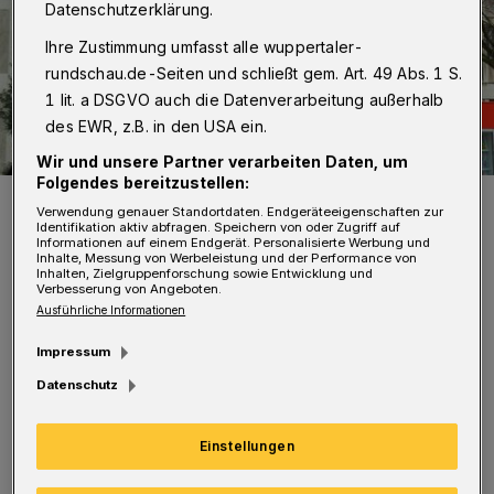
Datenschutzerklärung.
Ihre Zustimmung umfasst alle wuppertaler-
rundschau.de-Seiten und schließt gem. Art. 49 Abs. 1 S.
1 lit. a DSGVO auch die Datenverarbeitung außerhalb
des EWR, z.B. in den USA ein.
Wir und unsere Partner verarbeiten Daten, um
Folgendes bereitzustellen:
Yazgülü Zeybek (Archivbild 2017).
Verwendung genauer Standortdaten. Endgeräteeigenschaften zur
Foto: Wuppertaler Rundschau
Identifikation aktiv abfragen. Speichern von oder Zugriff auf
Informationen auf einem Endgerät. Personalisierte Werbung und
Inhalte, Messung von Werbeleistung und der Performance von
Inhalten, Zielgruppenforschung sowie Entwicklung und
Verbesserung von Angeboten.
Ausführliche Informationen
Impressum
Die 33 Wahlkreise und 35 Listenplätze wurden
Datenschutz
paritätisch besetzt. Claudia Schmidt
(Sprecherin des Kreisverbandes): „Unsere
Einstellungen
Spitzenkandidatinnen und -kandidaten sind