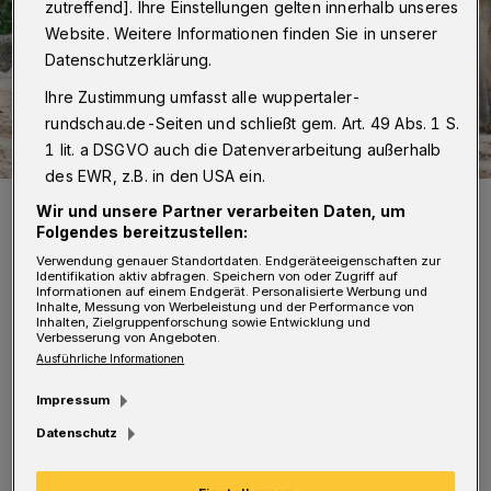
zutreffend]. Ihre Einstellungen gelten innerhalb unseres
Website. Weitere Informationen finden Sie in unserer
Datenschutzerklärung.
Ihre Zustimmung umfasst alle wuppertaler-
rundschau.de-Seiten und schließt gem. Art. 49 Abs. 1 S.
1 lit. a DSGVO auch die Datenverarbeitung außerhalb
des EWR, z.B. in den USA ein.
Die Wuppertaler Elefantenherde.
Wir und unsere Partner verarbeiten Daten, um
Foto: Grüner Zoo Wuppertal/Claudia Philipp
Folgendes bereitzustellen:
Verwendung genauer Standortdaten. Endgeräteeigenschaften zur
Identifikation aktiv abfragen. Speichern von oder Zugriff auf
Informationen auf einem Endgerät. Personalisierte Werbung und
Inhalte, Messung von Werbeleistung und der Performance von
Inhalten, Zielgruppenforschung sowie Entwicklung und
Verbesserung von Angeboten.
D
Ausführliche Informationen
ie Spenden, die am Samstag im
Elefantenhaus eingenommen werden,
Impressum
gehen komplett an die „International Elephant
Datenschutz
Foundation“ (IEF). Sie wurde 1998 gegründet