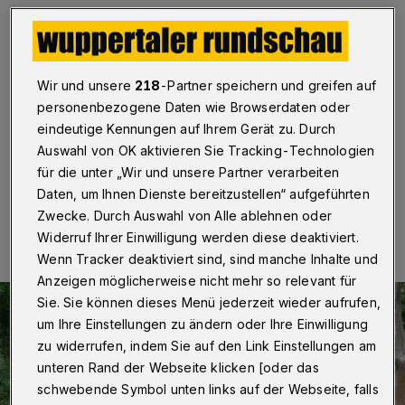
Wuppertal
·
Im Grünen Zoo Wuppertal findet am
Samstag (7. September 2019) ab 10 Uhr ein
Elefantentag statt. Mit Führungen hinter die Kulissen,
einer kommentierten Waschroutine und
Wir und unsere
218
-Partner speichern und greifen auf
Informationsständen bietet der Tierpark die Möglichkeit,
sich über die Elefanten und deren Haltung zu
personenbezogene Daten wie Browserdaten oder
informieren.
eindeutige Kennungen auf Ihrem Gerät zu. Durch
Auswahl von OK aktivieren Sie Tracking-Technologien
für die unter „Wir und unsere Partner verarbeiten
Daten, um Ihnen Dienste bereitzustellen“ aufgeführten
05.09.2019 , 19:03 Uhr
Eine Minute Lesezeit
Zwecke. Durch Auswahl von Alle ablehnen oder
Widerruf Ihrer Einwilligung werden diese deaktiviert.
Wenn Tracker deaktiviert sind, sind manche Inhalte und
Anzeigen möglicherweise nicht mehr so relevant für
Sie. Sie können dieses Menü jederzeit wieder aufrufen,
um Ihre Einstellungen zu ändern oder Ihre Einwilligung
zu widerrufen, indem Sie auf den Link Einstellungen am
unteren Rand der Webseite klicken [oder das
schwebende Symbol unten links auf der Webseite, falls