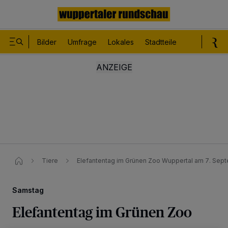
Bilder
Umfrage
Lokales
Stadtteile
Sport
Le
Tiere
Elefantentag im Grünen Zoo Wuppertal am 7. Sep
Samstag
Elefantentag im Grünen Zoo