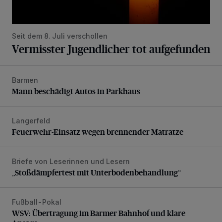
Seit dem 8. Juli verschollen
Vermisster Jugendlicher tot aufgefunden
Barmen
Mann beschädigt Autos in Parkhaus
Mann beschädigt Autos in Parkhaus
Langerfeld
Feuerwehr-Einsatz wegen brennender Matratze
Feuerwehr-Einsatz wegen brennender Matratze
Briefe von Leserinnen und Lesern
„Stoßdämpfertest mit Unterbodenbehandlung“
„Stoßdämpfertest mit Unterbodenbehandlung“
Fußball-Pokal
WSV: Übertragung im Barmer Bahnhof und klare Ansage
WSV: Übertragung im Barmer Bahnhof und klare