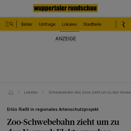
Bilder
Umfrage
Lokales
Stadtteile
Sport
Le
Lokales
Schwebebahn des Zoos zieht um zu den Vorwer
Erlös fließt in regionales Artenschutzprojekt
Zoo-Schwebebahn zieht um zu