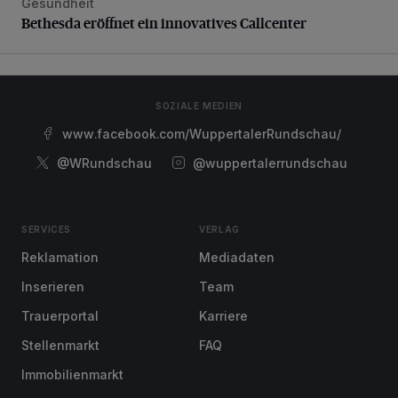
Gesundheit
Bethesda eröffnet ein innovatives Callcenter
Bethesda eröffnet ein innovatives Callcenter
SOZIALE MEDIEN
www.facebook.com/WuppertalerRundschau/
@WRundschau
@wuppertalerrundschau
SERVICES
VERLAG
Reklamation
Mediadaten
Inserieren
Team
Trauerportal
Karriere
Stellenmarkt
FAQ
Immobilienmarkt