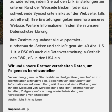
zu widerrufen, indem Sie auf den Link Einstellungen am
unteren Rand der Webseite klicken [oder das
schwebende Symbol unten links auf der Webseite, falls
zutreffend]. Ihre Einstellungen gelten innerhalb unseres
Website. Weitere Informationen finden Sie in unserer
Datenschutzerklärung.
Ihre Zustimmung umfasst alle wuppertaler-
rundschau.de-Seiten und schließt gem. Art. 49 Abs. 1 S.
Der Wagen 21 auf dem Zoogelände.
1 lit. a DSGVO auch die Datenverarbeitung außerhalb
Foto: Christoph Petersen
des EWR, z.B. in den USA ein.
Wir und unsere Partner verarbeiten Daten, um
Folgendes bereitzustellen:
Verwendung genauer Standortdaten. Endgeräteeigenschaften zur
Identifikation aktiv abfragen. Speichern von oder Zugriff auf
Informationen auf einem Endgerät. Personalisierte Werbung und
„Ich freue mich sehr, dass der Zug in
Inhalte, Messung von Werbeleistung und der Performance von
Inhalten, Zielgruppenforschung sowie Entwicklung und
Wuppertal bleibt“, sagt Oberbürgermeister
Verbesserung von Angeboten.
Ausführliche Informationen
Uwe Schneidewind. „Endlich kann unsere
Schwebebahn aus den 70er Jahren die
Impressum