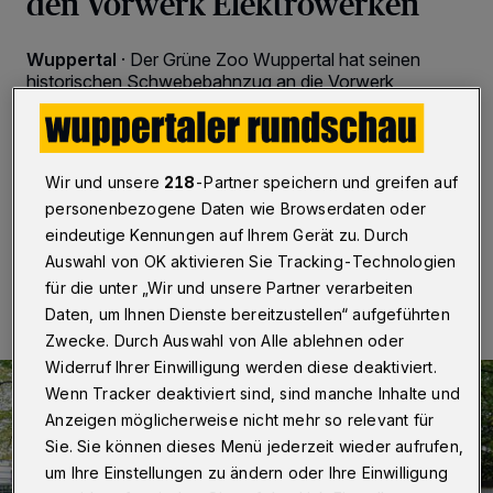
den Vorwerk Elektrowerken
Wuppertal
·
Der Grüne Zoo Wuppertal hat seinen
historischen Schwebebahnzug an die Vorwerk
Elektrowerke verkauft. Das Familienunternehmen hatte
mit 8.000 Euro das höchste Gebot abgegeben. Der
Erlös fließt unter anderem in ein regionales
Artenschutzprojekt.
Wir und unsere
218
-Partner speichern und greifen auf
personenbezogene Daten wie Browserdaten oder
eindeutige Kennungen auf Ihrem Gerät zu. Durch
Auswahl von OK aktivieren Sie Tracking-Technologien
07.12.2022 , 13:00 Uhr
2 Minuten Lesezeit
für die unter „Wir und unsere Partner verarbeiten
Daten, um Ihnen Dienste bereitzustellen“ aufgeführten
Zwecke. Durch Auswahl von Alle ablehnen oder
Widerruf Ihrer Einwilligung werden diese deaktiviert.
Wenn Tracker deaktiviert sind, sind manche Inhalte und
Anzeigen möglicherweise nicht mehr so relevant für
Sie. Sie können dieses Menü jederzeit wieder aufrufen,
um Ihre Einstellungen zu ändern oder Ihre Einwilligung