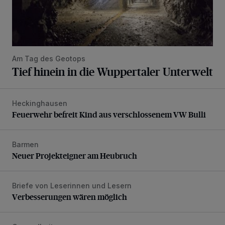
Am Tag des Geotops
Tief hinein in die Wuppertaler Unterwelt
Heckinghausen
Feuerwehr befreit Kind aus verschlossenem VW Bulli
Feuerwehr befreit Kind aus verschlossenem VW Bulli
Barmen
Neuer Projekteigner am Heubruch
Neuer Projekteigner am Heubruch
Briefe von Leserinnen und Lesern
Verbesserungen wären möglich
Verbesserungen wären möglich