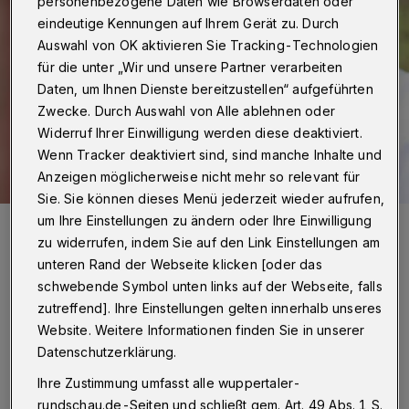
personenbezogene Daten wie Browserdaten oder
eindeutige Kennungen auf Ihrem Gerät zu. Durch
Auswahl von OK aktivieren Sie Tracking-Technologien
für die unter „Wir und unsere Partner verarbeiten
Daten, um Ihnen Dienste bereitzustellen“ aufgeführten
Zwecke. Durch Auswahl von Alle ablehnen oder
Widerruf Ihrer Einwilligung werden diese deaktiviert.
Wenn Tracker deaktiviert sind, sind manche Inhalte und
Anzeigen möglicherweise nicht mehr so relevant für
Sie. Sie können dieses Menü jederzeit wieder aufrufen,
um Ihre Einstellungen zu ändern oder Ihre Einwilligung
Roland Jankowsky.
zu widerrufen, indem Sie auf den Link Einstellungen am
Foto: Alexandra Kaumanns
unteren Rand der Webseite klicken [oder das
schwebende Symbol unten links auf der Webseite, falls
zutreffend]. Ihre Einstellungen gelten innerhalb unseres
Website. Weitere Informationen finden Sie in unserer
S
Datenschutzerklärung.
imon & Jan sind gekommen, um uns zu
Ihre Zustimmung umfasst alle wuppertaler-
retten. Mit ihrem neuen Programm, das
rundschau.de-Seiten und schließt gem. Art. 49 Abs. 1 S.