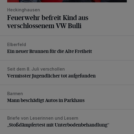
Heckinghausen
Feuerwehr befreit Kind aus
verschlossenem VW Bulli
Elberfeld
Ein neuer Brunnen für die Alte Freiheit
Ein neuer Brunnen für die Alte Freiheit
Seit dem 8. Juli verschollen
Vermisster Jugendlicher tot aufgefunden
Vermisster Jugendlicher tot aufgefunden
Barmen
Mann beschädigt Autos in Parkhaus
Mann beschädigt Autos in Parkhaus
Briefe von Leserinnen und Lesern
„Stoßdämpfertest mit Unterbodenbehandlung“
„Stoßdämpfertest mit Unterbodenbehandlung“