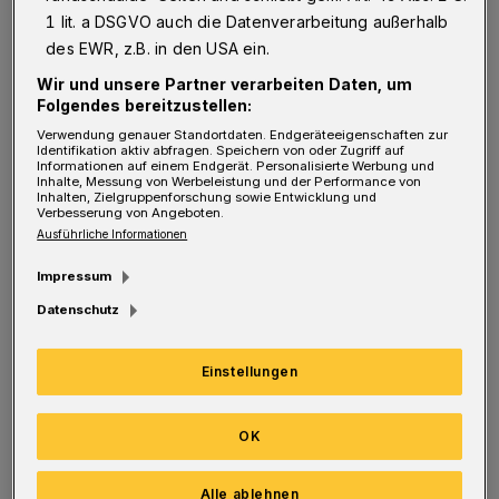
sie am Freitag (8. November) ab 20 Uhr im
1 lit. a DSGVO auch die Datenverarbeitung außerhalb
LCB (Geschwister-Scholl-Platz 4-6)
des EWR, z.B. in den USA ein.
präsentieren, lösen sie die Probleme der
Wir und unsere Partner verarbeiten Daten, um
Menschheit – nicht mehr, nicht weniger.
Folgendes bereitzustellen:
Verwendung genauer Standortdaten. Endgeräteeigenschaften zur
Dabei tun die beiden preisgekrönten
Identifikation aktiv abfragen. Speichern von oder Zugriff auf
Informationen auf einem Endgerät. Personalisierte Werbung und
Liedermacher genau das, wofür wir sie kennen
Inhalte, Messung von Werbeleistung und der Performance von
Inhalten, Zielgruppenforschung sowie Entwicklung und
und lieben: Sie balancieren auf der Borderline
Verbesserung von Angeboten.
Ausführliche Informationen
nachts um halb eins durch die Irrungen und
Wirrungen unserer Welt, jodeln gegen
Impressum
ungezähmten Fleischkonsum und begleiten
Datenschutz
unsere Spezies vor das letzte Gericht.
Einstellungen
Die 25. und vorerst letzte Ronsdorfer Comedy-
Nacht steigt am Freitag (8. November) ab 20
OK
Uhr in der Evang. Ref. Gemeinde Ronsdorf
Alle ablehnen