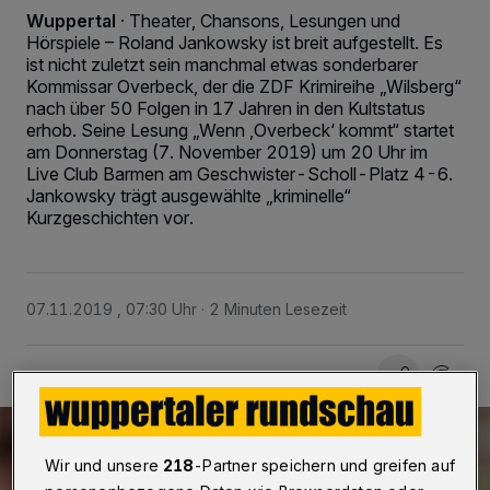
Wuppertal
·
Theater, Chansons, Lesungen und
Hörspiele – Roland Jankowsky ist breit aufgestellt. Es
ist nicht zuletzt sein manchmal etwas sonderbarer
Kommissar Overbeck, der die ZDF Krimireihe „Wilsberg“
nach über 50 Folgen in 17 Jahren in den Kultstatus
erhob. Seine Lesung „Wenn ,Overbeck‘ kommt“ startet
am Donnerstag (7. November 2019) um 20 Uhr im
Live Club Barmen am Geschwister-Scholl-Platz 4-6.
Jankowsky trägt ausgewählte „kriminelle“
Kurzgeschichten vor.
07.11.2019 , 07:30 Uhr
2 Minuten Lesezeit
Wir und unsere
218
-Partner speichern und greifen auf