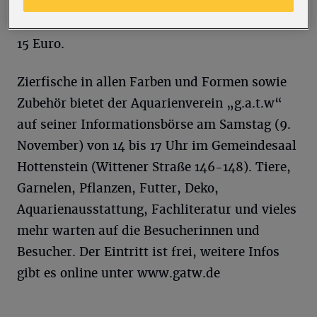
(Kurfürstenstraße 13). Gäste sind Christian
Hirdes und Thomas Müller. Der Eintritt kostet
15 Euro.
Zierfische in allen Farben und Formen sowie
Zubehör bietet der Aquarienverein „g.a.t.w“
auf seiner Informationsbörse am Samstag (9.
November) von 14 bis 17 Uhr im Gemeindesaal
Hottenstein (Wittener Straße 146-148). Tiere,
Garnelen, Pflanzen, Futter, Deko,
Aquarienausstattung, Fachliteratur und vieles
mehr warten auf die Besucherinnen und
Besucher. Der Eintritt ist frei, weitere Infos
gibt es online unter www.gatw.de