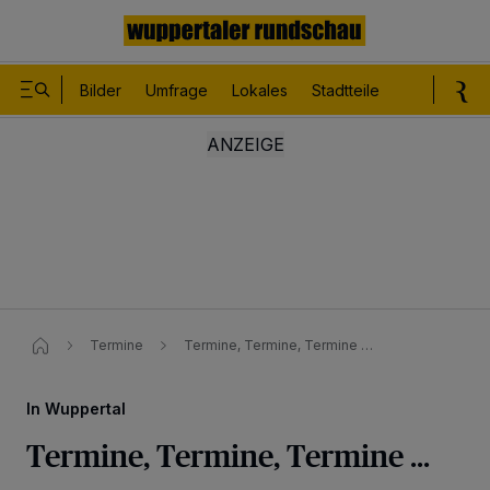
Bilder
Umfrage
Lokales
Stadtteile
Sport
Le
Termine
Termine, Termine, Termine …
In Wuppertal
Termine, Termine, Termine …