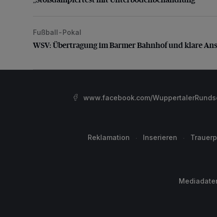
Fußball-Pokal
WSV: Übertragung im Barmer Bahnhof und klare An
WSV: Übertragung im Barmer Bahnhof und klare An
www.facebook.com/WuppertalerRunds
Reklamation
Inserieren
Trauerp
Mediadate