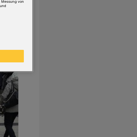
e, Messung von
 und