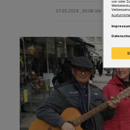
von oder Zu
Werbeleist
Verbesseru
07.05.2019 , 00:08 Uhr
Eine Minute 
Ausführliche
Impressu
Datenschu
E