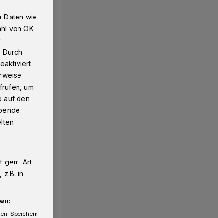
e Daten wie
ahl von OK
r
. Durch
aktiviert.
erweise
frufen, um
e auf den
ebende
elten
 gem. Art.
z.B. in
en:
gen. Speichern