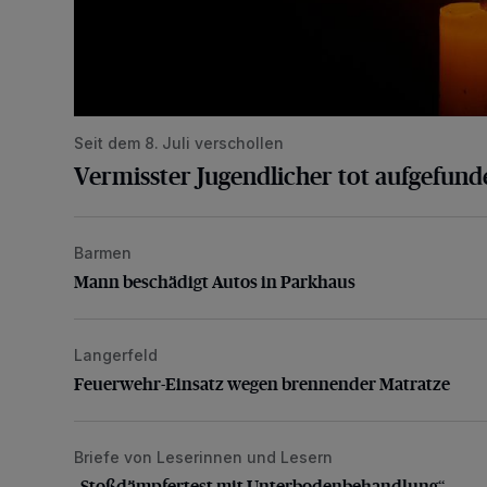
Seit dem 8. Juli verschollen
Vermisster Jugendlicher tot aufgefund
Barmen
Mann beschädigt Autos in Parkhaus
Mann beschädigt Autos in Parkhaus
Langerfeld
Feuerwehr-Einsatz wegen brennender Matratze
Feuerwehr-Einsatz wegen brennender Matratze
Briefe von Leserinnen und Lesern
„Stoßdämpfertest mit Unterbodenbehandlung“
„Stoßdämpfertest mit Unterbodenbehandlung“