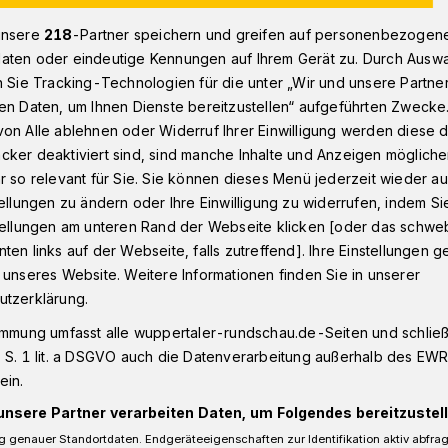
unsere
218
-Partner speichern und greifen auf personenbezogen
aten oder eindeutige Kennungen auf Ihrem Gerät zu. Durch Ausw
tung am Samstag für Wuppertaler Original Peter Held
n Sie Tracking-Technologien für die unter „Wir und unsere Partne
en Daten, um Ihnen Dienste bereitzustellen“ aufgeführten Zwecke
on Alle ablehnen oder Widerruf Ihrer Einwilligung werden diese de
cker deaktiviert sind, sind manche Inhalte und Anzeigen möglich
r so relevant für Sie. Sie können dieses Menü jederzeit wieder au
herrliches Gedöns!
tellungen zu ändern oder Ihre Einwilligung zu widerrufen, indem Si
stellungen am unteren Rand der Webseite klicken [oder das schw
ten links auf der Webseite, falls zutreffend]. Ihre Einstellungen g
 unseres Website. Weitere Informationen finden Sie in unserer
 dem Barmer Werth ein Denkmal für das
utzerklärung.
h Husch“ alias Peter Held (1886-1953)
Mai feiern Fans und Freunde an der vom
immung umfasst alle wuppertaler-rundschau.de-Seiten und schließt
lteten Figur ein kleines Fest. Das „Husch
 S. 1 lit. a DSGVO auch die Datenverarbeitung außerhalb des EWR, 
Samstag (11. Mai 2019) um 10.30 Uhr.
ein.
unsere Partner verarbeiten Daten, um Folgendes bereitzustell
 genauer Standortdaten. Endgeräteeigenschaften zur Identifikation aktiv abfra