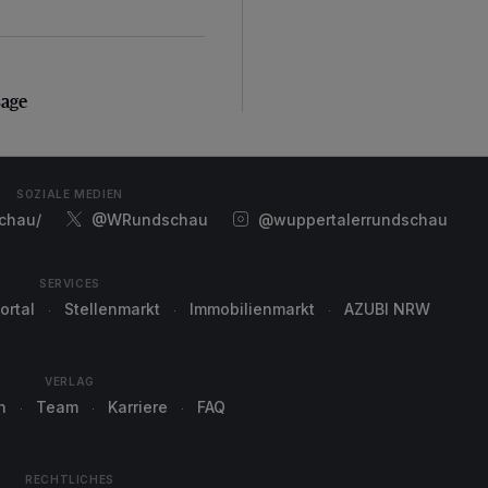
sage
sage
SOZIALE MEDIEN
chau/
@WRundschau
@wuppertalerrundschau
SERVICES
ortal
Stellenmarkt
Immobilienmarkt
AZUBI NRW
VERLAG
n
Team
Karriere
FAQ
RECHTLICHES