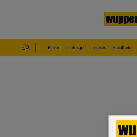
Bilder
Umfrage
Lokales
Stadtteile