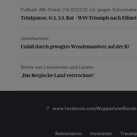
Fußball-NR-Pokal: 7:6 (0:2/3:3) n.E. gegen Schonneb
Trinkpause, 0:3, 3:3, Rot – WSV-Triumph nach Elfm
Trinkpause, 0:3, 3:3, Rot – WSV-Triumph nach Elfme
Unterbarmen
Unfall durch gewagtes Wendemanöver auf der B7
Unfall durch gewagtes Wendemanöver auf der B7
Briefe von Leserinnen und Lesern
„Das Bergische Land vertrocknet“
„Das Bergische Land vertrocknet“
www.facebook.com/WuppertalerRunds
Reklamation
Inserieren
Trauerp