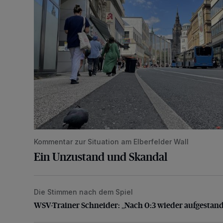
Kommentar zur Situation am Elberfelder Wall
Ein Unzustand und Skandal
Die Stimmen nach dem Spiel
WSV-Trainer Schneider: „Nach 0:3 wieder aufgesta
WSV-Trainer Schneider: „Nach 0:3 wieder aufgestan