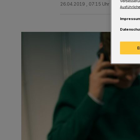
Verbesseru
26.04.2019 , 07:15 Uhr
Eine Minute 
Ausführliche
Impressu
Datenschu
E