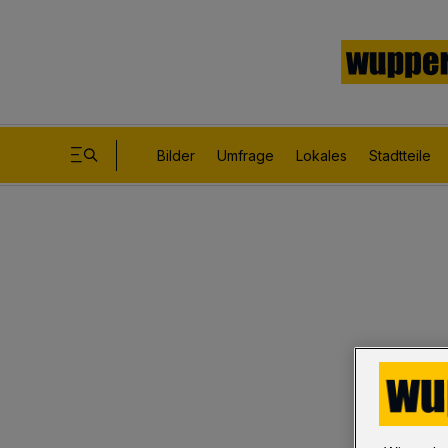
Bilder
Umfrage
Lokales
Stadtteile