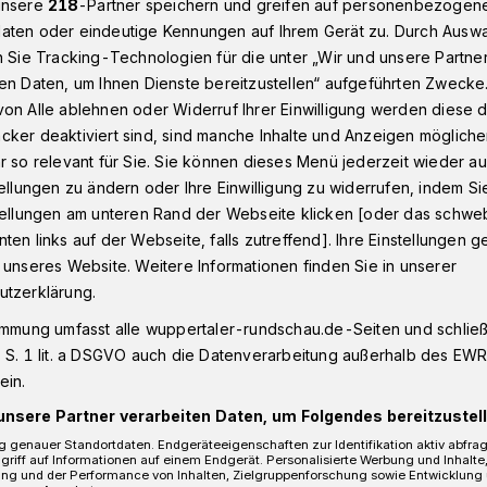
unsere
218
-Partner speichern und greifen auf personenbezogen
aten oder eindeutige Kennungen auf Ihrem Gerät zu. Durch Ausw
n Sie Tracking-Technologien für die unter „Wir und unsere Partne
en Daten, um Ihnen Dienste bereitzustellen“ aufgeführten Zwecke
rgilde veranstaltet Manufakturtage im Codeks Wuppertal
on Alle ablehnen oder Widerruf Ihrer Einwilligung werden diese de
cker deaktiviert sind, sind manche Inhalte und Anzeigen möglich
r so relevant für Sie. Sie können dieses Menü jederzeit wieder au
rgilde im Codeks
tellungen zu ändern oder Ihre Einwilligung zu widerrufen, indem Si
alle voller Kaffee
stellungen am unteren Rand der Webseite klicken [oder das schw
ten links auf der Webseite, falls zutreffend]. Ihre Einstellungen g
 unseres Website. Weitere Informationen finden Sie in unserer
utzerklärung.
 Zubereitung - Kaffee ist eine Kunst für
immung umfasst alle wuppertaler-rundschau.de-Seiten und schließt
taltet die Deutsche Röstergilde
 S. 1 lit. a DSGVO auch die Datenverarbeitung außerhalb des EWR, 
erkstätten erstmals ihre traditonellen
ein.
tal.
unsere Partner verarbeiten Daten, um Folgendes bereitzustell
 genauer Standortdaten. Endgeräteeigenschaften zur Identifikation aktiv abfra
griff auf Informationen auf einem Endgerät. Personalisierte Werbung und Inhalt
ung und der Performance von Inhalten, Zielgruppenforschung sowie Entwicklung