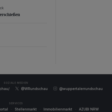
eck
eterschießen
terschießen
SOZIALE MEDIEN
chau/
@WRundschau
@wuppertalerrundschau
SERVICES
ortal
Stellenmarkt
Immobilienmarkt
AZUBI NRW