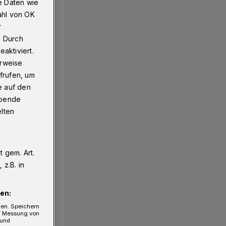
e Daten wie
ahl von OK
r
. Durch
aktiviert.
erweise
frufen, um
e auf den
ebende
elten
 gem. Art.
z.B. in
en:
gen. Speichern
e, Messung von
 und