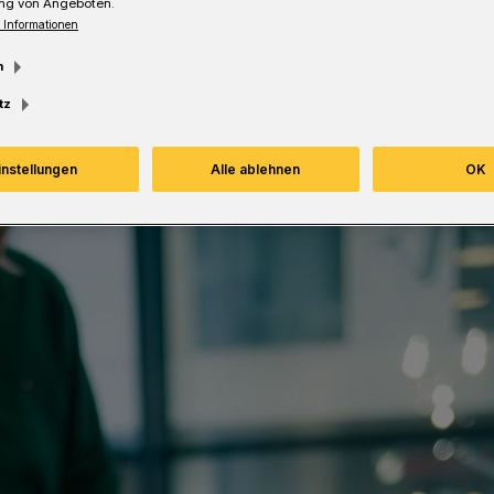
ng von Angeboten.
Lesezeit
 Informationen
m
tz
instellungen
Alle ablehnen
OK