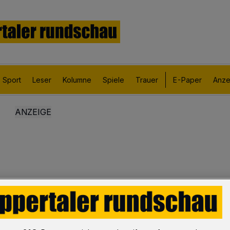
Sport
Leser
Kolumne
Spiele
Trauer
E-Paper
Anze