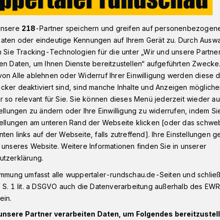
unsere
218
-Partner speichern und greifen auf personenbezogen
arfreitag in St. Laurentius
aten oder eindeutige Kennungen auf Ihrem Gerät zu. Durch Ausw
n Sie Tracking-Technologien für die unter „Wir und unsere Partne
en Daten, um Ihnen Dienste bereitzustellen“ aufgeführten Zwecke
on Alle ablehnen oder Widerruf Ihrer Einwilligung werden diese de
cker deaktiviert sind, sind manche Inhalte und Anzeigen möglich
in St. Laurentius
r so relevant für Sie. Sie können dieses Menü jederzeit wieder au
tellungen zu ändern oder Ihre Einwilligung zu widerrufen, indem Si
stellungen am unteren Rand der Webseite klicken [oder das schw
ten links auf der Webseite, falls zutreffend]. Ihre Einstellungen g
 Citykirche Wuppertal lädt für Karfreitag
 unseres Website. Weitere Informationen finden Sie in unserer
hr zu einer Trauermette in St. Laurentius
utzerklärung.
immung umfasst alle wuppertaler-rundschau.de-Seiten und schließt
 S. 1 lit. a DSGVO auch die Datenverarbeitung außerhalb des EWR, 
ein.
unsere Partner verarbeiten Daten, um Folgendes bereitzustell
Lesezeit