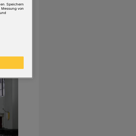
gen. Speichern
e, Messung von
 und