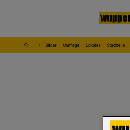
Bilder
Umfrage
Lokales
Stadtteile