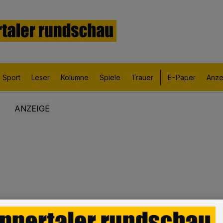
Sport
Leser
Kolumne
Spiele
Trauer
E-Paper
Anze