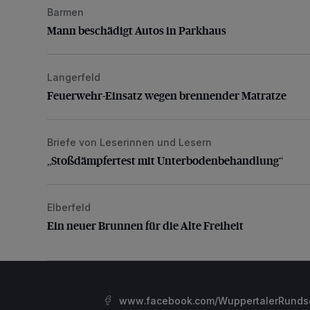
Barmen
Mann beschädigt Autos in Parkhaus
Mann beschädigt Autos in Parkhaus
Langerfeld
Feuerwehr-Einsatz wegen brennender Matratze
Feuerwehr-Einsatz wegen brennender Matratze
Briefe von Leserinnen und Lesern
„Stoßdämpfertest mit Unterbodenbehandlung“
„Stoßdämpfertest mit Unterbodenbehandlung“
Elberfeld
Ein neuer Brunnen für die Alte Freiheit
Ein neuer Brunnen für die Alte Freiheit
www.facebook.com/WuppertalerRunds