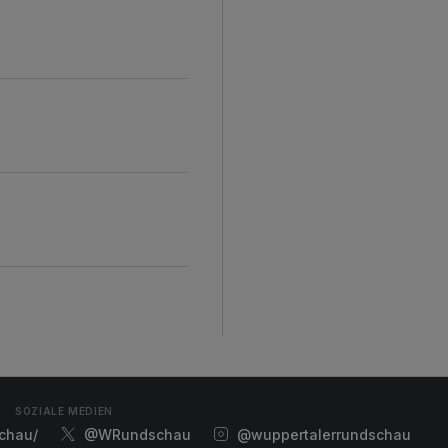
SOZIALE MEDIEN
chau/
@WRundschau
@wuppertalerrundschau