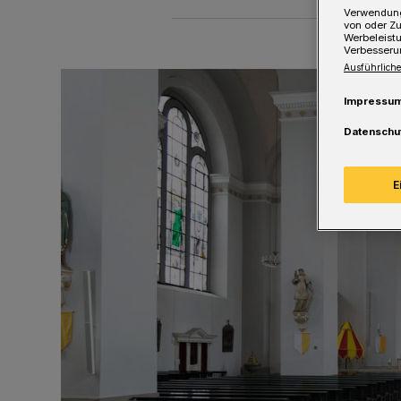
Verwendung
von oder Zu
Werbeleist
Verbesseru
Ausführliche
Impressu
Datenschu
E