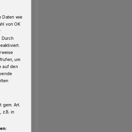
e Daten wie
ahl von OK
r
. Durch
aktiviert.
erweise
frufen, um
e auf den
ebende
elten
 gem. Art.
z.B. in
en: