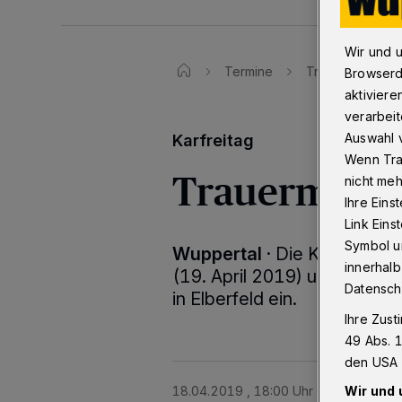
Wir und 
Termine
Trauermette an K
Browserd
aktiviere
verarbeit
Auswahl v
Karfreitag
Wenn Tra
Trauermette 
nicht meh
Ihre Eins
Link Ein
Symbol un
Wuppertal
·
Die Katholische
innerhalb
(19. April 2019) um 20.30 U
Datensch
in Elberfeld ein.
Ihre Zust
49 Abs. 1
den USA 
Wir und 
18.04.2019 , 18:00 Uhr
Eine Minute 