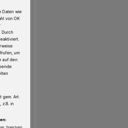
e Daten wie
ahl von OK
r
. Durch
aktiviert.
erweise
frufen, um
e auf den
ebende
elten
 gem. Art.
z.B. in
en:
gen. Speichern