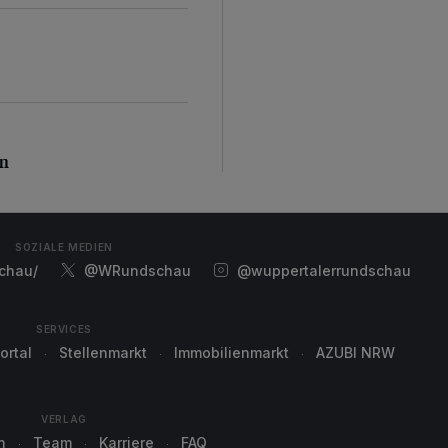
n
en
SOZIALE MEDIEN
chau/
@WRundschau
@wuppertalerrundschau
SERVICES
ortal
Stellenmarkt
Immobilienmarkt
AZUBI NRW
VERLAG
n
Team
Karriere
FAQ