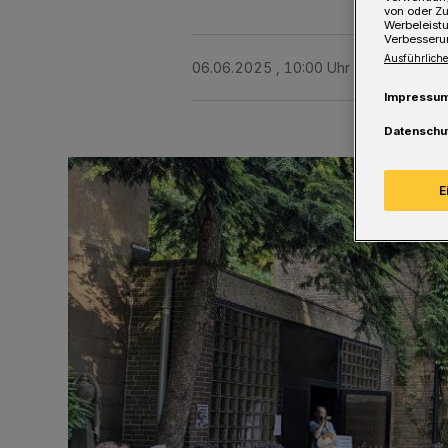
von oder Zu
Werbeleist
Verbesseru
Ausführliche
06.06.2025 , 10:00 Uhr
Eine Minute 
Impressu
Datenschu
E