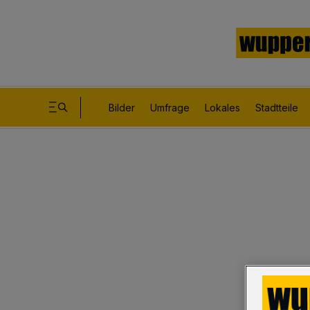
Bilder
Umfrage
Lokales
Stadtteile