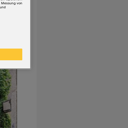
e, Messung von
 und