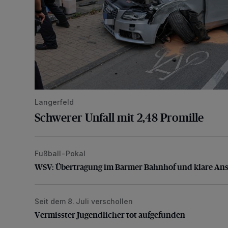
Langerfeld
Schwerer Unfall mit 2,48 Promille
Fußball-Pokal
WSV: Übertragung im Barmer Bahnhof und klare An
WSV: Übertragung im Barmer Bahnhof und klare An
Seit dem 8. Juli verschollen
Vermisster Jugendlicher tot aufgefunden
Vermisster Jugendlicher tot aufgefunden