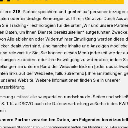
unsere
218
-Partner speichern und greifen auf personenbezogen
aten oder eindeutige Kennungen auf Ihrem Gerät zu. Durch Ausw
fe-Slam“ am 18. Juni in Wuppertal
n Sie Tracking-Technologien für die unter „Wir und unsere Partne
en Daten, um Ihnen Dienste bereitzustellen“ aufgeführten Zwecke
on Alle ablehnen oder Widerruf Ihrer Einwilligung werden diese de
e
cker deaktiviert sind, sind manche Inhalte und Anzeigen möglich
r so relevant für Sie. Sie können dieses Menü jederzeit wieder au
 life-Slam“ in
tellungen zu ändern oder Ihre Einwilligung zu widerrufen, indem Si
stellungen am unteren Rand der Webseite klicken [oder das schw
ten links auf der Webseite, falls zutreffend]. Ihre Einstellungen g
 unseres Website. Weitere Informationen finden Sie in unserer
utzerklärung.
en und Tod. Oder viel besser: Um Texte
immung umfasst alle wuppertaler-rundschau.de-Seiten und schließt
d. Am 18. Juni 2025 ab 18 Uhr
 S. 1 lit. a DSGVO auch die Datenverarbeitung außerhalb des EWR, 
batinnen und -akrobaten solche beim „2.
ein.
pertal.
unsere Partner verarbeiten Daten, um Folgendes bereitzustell
 genauer Standortdaten. Endgeräteeigenschaften zur Identifikation aktiv abfra