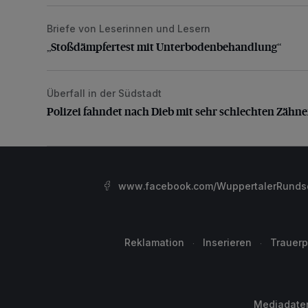
Briefe von Leserinnen und Lesern
„Stoßdämpfertest mit Unterbodenbehandlung“
„Stoßdämpfertest mit Unterbodenbehandlung“
Überfall in der Südstadt
Polizei fahndet nach Dieb mit sehr schlechten Zähne
Polizei fahndet nach Dieb mit sehr schlechten Zähn
www.facebook.com/WuppertalerRunds
Reklamation
Inserieren
Trauerp
Mediadate