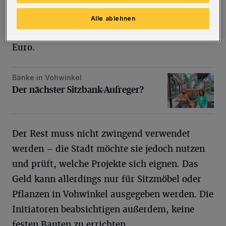
Prozent trägt. Die Organisation sowie
Vernetzung, wie Workshops vor Ort,
Alle ablehnen
verursachten Ausgaben von weniger als 1.000
Euro.
Bänke in Vohwinkel
Der nächster Sitzbank-Aufreger?
Der nächster Sitzbank-Aufreger?
Der Rest muss nicht zwingend verwendet
werden – die Stadt möchte sie jedoch nutzen
und prüft, welche Projekte sich eignen. Das
Geld kann allerdings nur für Sitzmöbel oder
Pflanzen in Vohwinkel ausgegeben werden. Die
Initiatoren beabsichtigen außerdem, keine
festen Bauten zu errichten.