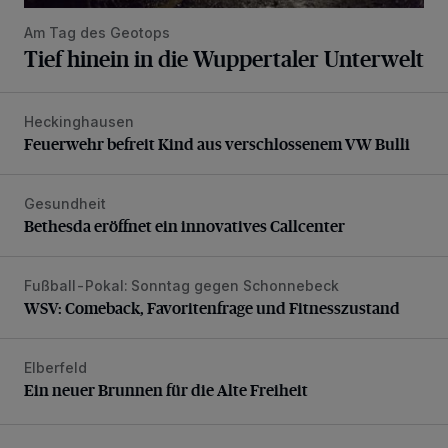
Am Tag des Geotops
Tief hinein in die Wuppertaler Unterwelt
Heckinghausen
Feuerwehr befreit Kind aus verschlossenem VW Bulli
Feuerwehr befreit Kind aus verschlossenem VW Bulli
Gesundheit
Bethesda eröffnet ein innovatives Callcenter
Bethesda eröffnet ein innovatives Callcenter
Fußball-Pokal: Sonntag gegen Schonnebeck
WSV: Comeback, Favoritenfrage und Fitnesszustand
WSV: Comeback, Favoritenfrage und Fitnesszustand
Elberfeld
Ein neuer Brunnen für die Alte Freiheit
Ein neuer Brunnen für die Alte Freiheit