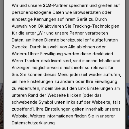
aber nicht alles verbaut
Wir und unsere
218
-Partner speichern und greifen auf
personenbezogene Daten wie Browserdaten oder
Wuppertal
·
Sitzbänke auf Parkplätzen aufzustellen
eindeutige Kennungen auf Ihrem Gerät zu. Durch
sorgt für Gesprächsstoff – sowie die Rundschau-
Auswahl von OK aktivieren Sie Tracking-Technologien
Titelgeschichte „Nächster Sitzbank-Aufreger?“ am
vergangenen Samstag (12. Juli 2025).
für die unter „Wir und unsere Partner verarbeiten
Daten, um Ihnen Dienste bereitzustellen“ aufgeführten
Zwecke. Durch Auswahl von Alle ablehnen oder
Widerruf Ihrer Einwilligung werden diese deaktiviert.
19.07.2025 , 10:45 Uhr
Eine Minute Lesezeit
Wenn Tracker deaktiviert sind, sind manche Inhalte und
Anzeigen möglicherweise nicht mehr so relevant für
Sie. Sie können dieses Menü jederzeit wieder aufrufen,
um Ihre Einstellungen zu ändern oder Ihre Einwilligung
zu widerrufen, indem Sie auf den Link Einstellungen am
unteren Rand der Webseite klicken [oder das
schwebende Symbol unten links auf der Webseite, falls
zutreffend]. Ihre Einstellungen gelten innerhalb unseres
Website. Weitere Informationen finden Sie in unserer
Datenschutzerklärung.