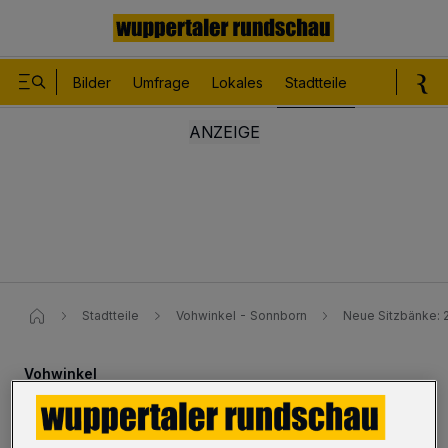
Bilder
Umfrage
Lokales
Stadtteile
Sport
Le
Stadtteile
Vohwinkel - Sonnborn
Neue Sitzbänke: 2
Vohwinkel
Neue Sitzbänke: 264.000 Euro,