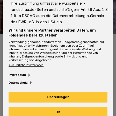
Ihre Zustimmung umfasst alle wuppertaler-
rundschau.de-Seiten und schließt gem. Art. 49 Abs. 1 S.
1 lit. a DSGVO auch die Datenverarbeitung außerhalb
des EWR, z.B. in den USA ein.
Wir und unsere Partner verarbeiten Daten, um
Folgendes bereitzustellen:
Die Bänke bleiben fünf Jahre.
Verwendung genauer Standortdaten. Endgeräteeigenschaften zur
Foto: Achim Otto
Identifikation aktiv abfragen. Speichern von oder Zugriff auf
Informationen auf einem Endgerät. Personalisierte Werbung und
Inhalte, Messung von Werbeleistung und der Performance von
Inhalten, Zielgruppenforschung sowie Entwicklung und
Verbesserung von Angeboten.
Ausführliche Informationen
Impressum
Im Text stand, dass sich die Gesamtkosten
Datenschutz
des Projekts auf 264.000 Euro belaufen.
Allerdings ist das die Maximal-Fördersumme.
Einstellungen
Die Bänke anzuschaffen kostete 98.235 Euro,
wovon die Stadt einen Eigenanteil von 20
OK