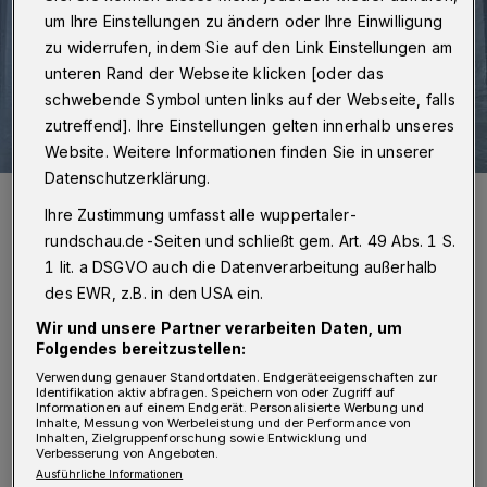
um Ihre Einstellungen zu ändern oder Ihre Einwilligung
zu widerrufen, indem Sie auf den Link Einstellungen am
unteren Rand der Webseite klicken [oder das
schwebende Symbol unten links auf der Webseite, falls
zutreffend]. Ihre Einstellungen gelten innerhalb unseres
Website. Weitere Informationen finden Sie in unserer
Datenschutzerklärung.
Die Grundschülerinnen und -schüler weisen auf auf die marode
Decke.
Ihre Zustimmung umfasst alle wuppertaler-
Foto: GEW
rundschau.de-Seiten und schließt gem. Art. 49 Abs. 1 S.
1 lit. a DSGVO auch die Datenverarbeitung außerhalb
des EWR, z.B. in den USA ein.
Wir und unsere Partner verarbeiten Daten, um
Folgendes bereitzustellen:
„Richtig ist, dass die vorliegende
Verwendung genauer Standortdaten. Endgeräteeigenschaften zur
Identifikation aktiv abfragen. Speichern von oder Zugriff auf
Dachundichtigkeit im Auftrag des städtischen
Informationen auf einem Endgerät. Personalisierte Werbung und
Inhalte, Messung von Werbeleistung und der Performance von
Gebäudemanagements unmittelbar nach
Inhalten, Zielgruppenforschung sowie Entwicklung und
Verbesserung von Angeboten.
Bekanntwerden durch eine Fachfirma
Ausführliche Informationen