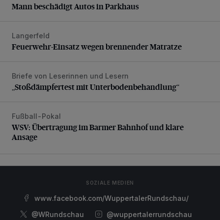
Mann beschädigt Autos in Parkhaus
Langerfeld
Feuerwehr-Einsatz wegen brennender Matratze
Feuerwehr-Einsatz wegen brennender Matratze
Briefe von Leserinnen und Lesern
„Stoßdämpfertest mit Unterbodenbehandlung“
„Stoßdämpfertest mit Unterbodenbehandlung“
Fußball-Pokal
WSV: Übertragung im Barmer Bahnhof und klare Ansage
WSV: Übertragung im Barmer Bahnhof und klare
Ansage
SOZIALE MEDIEN
www.facebook.com/WuppertalerRundschau/
@WRundschau
@wuppertalerrundschau