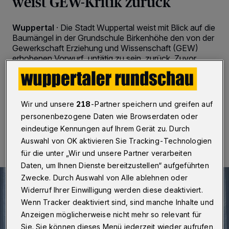
weist GEW-Kritik zurück
Wuppertal
·
Die Stadt Wuppertal weist mit Blick auf die
Baumängel in der Grundschule Birkenhöhe den von der
Gewerkschaft Erziehung und Wissenschaft (GEW)
erhobenen Vorwurf, untätig zu sein, zurück. Zuvor
hatten die Schülerinnen und Schüler einen Brief an OB
Miriam Scherff geschrieben.
Wir und unsere
218
-Partner speichern und greifen auf
personenbezogene Daten wie Browserdaten oder
05.06.2026 , 11:33 Uhr
2 Minuten Lesezeit
eindeutige Kennungen auf Ihrem Gerät zu. Durch
Auswahl von OK aktivieren Sie Tracking-Technologien
für die unter „Wir und unsere Partner verarbeiten
Daten, um Ihnen Dienste bereitzustellen“ aufgeführten
Zwecke. Durch Auswahl von Alle ablehnen oder
Widerruf Ihrer Einwilligung werden diese deaktiviert.
Wenn Tracker deaktiviert sind, sind manche Inhalte und
Anzeigen möglicherweise nicht mehr so relevant für
Sie. Sie können dieses Menü jederzeit wieder aufrufen,