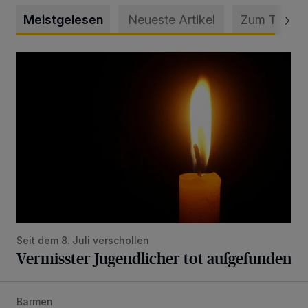
Meistgelesen
Neueste Artikel
Zum Thema
Vermisster Jugendlicher tot aufgefunden
Seit dem 8. Juli verschollen
Vermisster Jugendlicher tot aufgefunden
Barmen
Mann beschädigt Autos in Parkhaus