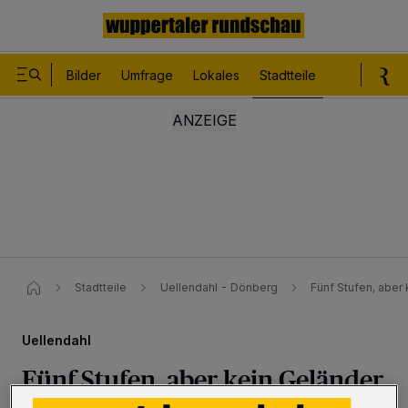
Bilder
Umfrage
Lokales
Stadtteile
Sport
Le
Stadtteile
Uellendahl - Dönberg
Fünf Stufen, aber
Uellendahl
Fünf Stufen, aber kein Geländer