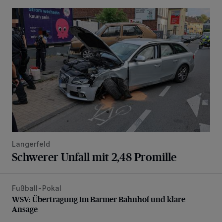
Schwerer Unfall mit 2,48 Promille
Langerfeld
Schwerer Unfall mit 2,48 Promille
Fußball-Pokal
WSV: Übertragung im Barmer Bahnhof und klare Ansage
WSV: Übertragung im Barmer Bahnhof und klare
Ansage