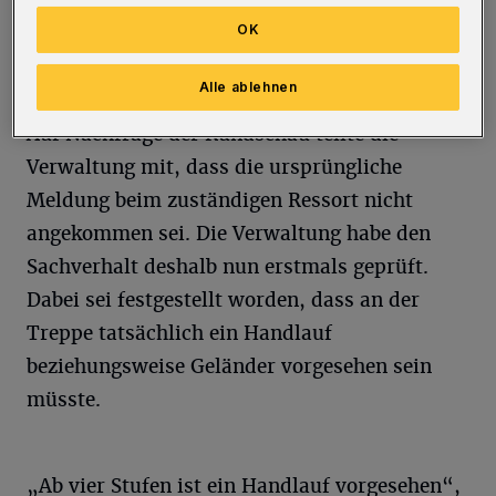
Fußwegverbindung werde regelmäßig genutzt
OK
und sei eine wichtige Verbindung innerhalb
des Wohngebiets.
Alle ablehnen
Auf Nachfrage der Rundschau teilte die
Verwaltung mit, dass die ursprüngliche
Meldung beim zuständigen Ressort nicht
angekommen sei. Die Verwaltung habe den
Sachverhalt deshalb nun erstmals geprüft.
Dabei sei festgestellt worden, dass an der
Treppe tatsächlich ein Handlauf
beziehungsweise Geländer vorgesehen sein
müsste.
„Ab vier Stufen ist ein Handlauf vorgesehen“,