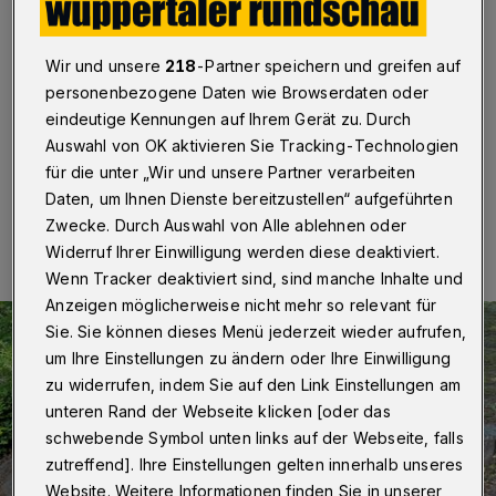
Wuppertal
·
Eine Treppe an der Fußwegeverbindung
zwischen der Hans-Böckler-Straße und der Theodor-
Heuss-Straße könnte künftig sicherer werden.
Wir und unsere
218
-Partner speichern und greifen auf
Nachdem ein Anwohner die fehlende Absturzsicherung
personenbezogene Daten wie Browserdaten oder
kritisiert hatte, bestätigt die Stadt nun Handlungsbedarf.
eindeutige Kennungen auf Ihrem Gerät zu. Durch
Auswahl von OK aktivieren Sie Tracking-Technologien
für die unter „Wir und unsere Partner verarbeiten
Daten, um Ihnen Dienste bereitzustellen“ aufgeführten
23.05.2026 , 10:45 Uhr
Eine Minute Lesezeit
Zwecke. Durch Auswahl von Alle ablehnen oder
Widerruf Ihrer Einwilligung werden diese deaktiviert.
Wenn Tracker deaktiviert sind, sind manche Inhalte und
Anzeigen möglicherweise nicht mehr so relevant für
Sie. Sie können dieses Menü jederzeit wieder aufrufen,
um Ihre Einstellungen zu ändern oder Ihre Einwilligung
zu widerrufen, indem Sie auf den Link Einstellungen am
unteren Rand der Webseite klicken [oder das
schwebende Symbol unten links auf der Webseite, falls
zutreffend]. Ihre Einstellungen gelten innerhalb unseres
Website. Weitere Informationen finden Sie in unserer