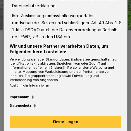
Datenschutzerklärung.
Ihre Zustimmung umfasst alle wuppertaler-
rundschau.de-Seiten und schließt gem. Art. 49 Abs. 1 S.
1 lit. a DSGVO auch die Datenverarbeitung außerhalb
Foto: Helmut Pfannkuchen
des EWR, z.B. in den USA ein.
Foto: Helmut Pfannkuchen
Wir und unsere Partner verarbeiten Daten, um
Folgendes bereitzustellen:
Verwendung genauer Standortdaten. Endgeräteeigenschaften zur
Identifikation aktiv abfragen. Speichern von oder Zugriff auf
Informationen auf einem Endgerät. Personalisierte Werbung und
Inhalte, Messung von Werbeleistung und der Performance von
H
Inhalten, Zielgruppenforschung sowie Entwicklung und
elmut Pfannkuchen hatte sich im
Verbesserung von Angeboten.
Ausführliche Informationen
Namen von Senioren aus dem
Impressum
Wohnquartier an Bezirksbürgermeister Hans-
Datenschutz
Joachim Lüppken gewandt: Die fünfstufige
Treppe habe kein Geländer, was besonders für
Einstellungen
Ältere eine Sturzgefahr darstelle. Die