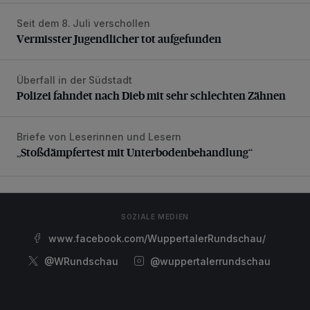
Seit dem 8. Juli verschollen
Vermisster Jugendlicher tot aufgefunden
Vermisster Jugendlicher tot aufgefunden
Überfall in der Südstadt
Polizei fahndet nach Dieb mit sehr schlechten Zähnen
Polizei fahndet nach Dieb mit sehr schlechten Zähnen
Briefe von Leserinnen und Lesern
„Stoßdämpfertest mit Unterbodenbehandlung“
„Stoßdämpfertest mit Unterbodenbehandlung“
SOZIALE MEDIEN
www.facebook.com/WuppertalerRundschau/
@WRundschau
@wuppertalerrundschau