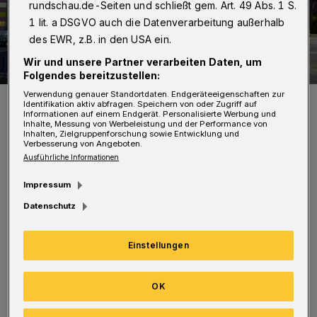
rundschau.de-Seiten und schließt gem. Art. 49 Abs. 1 S.
1 lit. a DSGVO auch die Datenverarbeitung außerhalb
des EWR, z.B. in den USA ein.
Wir und unsere Partner verarbeiten Daten, um
Folgendes bereitzustellen:
Verwendung genauer Standortdaten. Endgeräteeigenschaften zur
So sieht der Entwurf aus.
Identifikation aktiv abfragen. Speichern von oder Zugriff auf
Foto: Martin Heuwold
Informationen auf einem Endgerät. Personalisierte Werbung und
Inhalte, Messung von Werbeleistung und der Performance von
Inhalten, Zielgruppenforschung sowie Entwicklung und
Verbesserung von Angeboten.
Ausführliche Informationen
Impressum
Auf
www.betterplace.org
wird das Projekt, das
Datenschutz
das „Steinbecker Tor“ optisch deutlich zum
Einstellungen
Besseren verändern soll, vorbesctellt.
Gleichzeitig kann man dort spenden.
OK
Auf der Plattform ist nachzulesen: „Eine