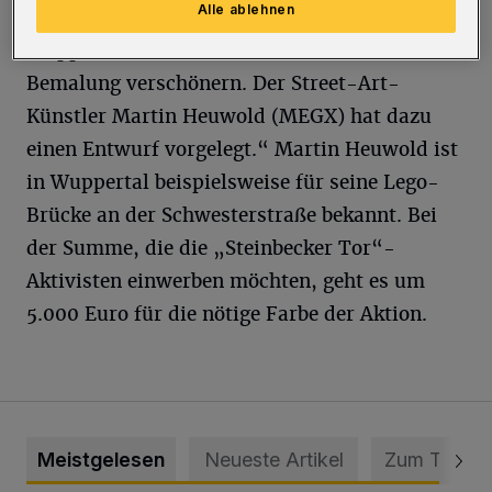
Alle ablehnen
Bürgerinitative von aktiven Menschen aus
Wuppertal will eine Bausünde durch
Bemalung verschönern. Der Street-Art-
Künstler Martin Heuwold (MEGX) hat dazu
einen Entwurf vorgelegt.“ Martin Heuwold ist
in Wuppertal beispielsweise für seine Lego-
Brücke an der Schwesterstraße bekannt. Bei
der Summe, die die „Steinbecker Tor“-
Aktivisten einwerben möchten, geht es um
5.000 Euro für die nötige Farbe der Aktion.
Meistgelesen
Neueste Artikel
Zum Thema