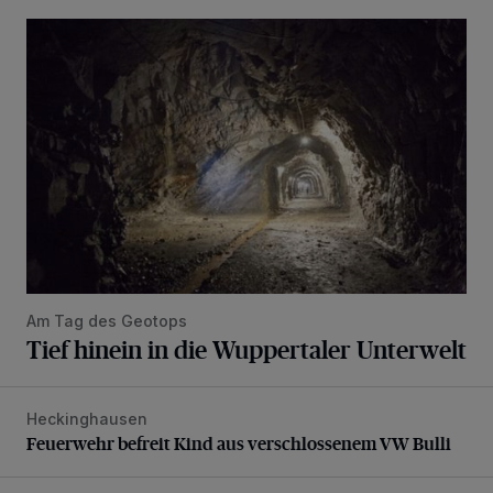
Tief hinein in die Wuppertaler Unterwelt
Am Tag des Geotops
Tief hinein in die Wuppertaler Unterwelt
Heckinghausen
Feuerwehr befreit Kind aus verschlossenem VW Bulli
Feuerwehr befreit Kind aus verschlossenem VW Bulli