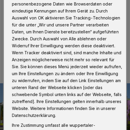
Neugestaltungs-Idee möglich
personenbezogene Daten wie Browserdaten oder
eindeutige Kennungen auf Ihrem Gerät zu. Durch
Wuppertal
·
Auf der Spendenplattform „BetterPlace“
Auswahl von OK aktivieren Sie Tracking-Technologien
ist jetzt das Geldsammeln für die Umgestaltung des
für die unter „Wir und unsere Partner verarbeiten
tristen „Steinbecker Tores“ an der Straße Steinbeck in
Daten, um Ihnen Dienste bereitzustellen“ aufgeführten
der Elberfelder Südstadt an den Start gegangen.
Zwecke. Durch Auswahl von Alle ablehnen oder
Widerruf Ihrer Einwilligung werden diese deaktiviert.
Wenn Tracker deaktiviert sind, sind manche Inhalte und
24.04.2021 , 17:00 Uhr
Eine Minute Lesezeit
Anzeigen möglicherweise nicht mehr so relevant für
Sie. Sie können dieses Menü jederzeit wieder aufrufen,
um Ihre Einstellungen zu ändern oder Ihre Einwilligung
zu widerrufen, indem Sie auf den Link Einstellungen am
unteren Rand der Webseite klicken [oder das
schwebende Symbol unten links auf der Webseite, falls
zutreffend]. Ihre Einstellungen gelten innerhalb unseres
Website. Weitere Informationen finden Sie in unserer
Datenschutzerklärung.
Ihre Zustimmung umfasst alle wuppertaler-