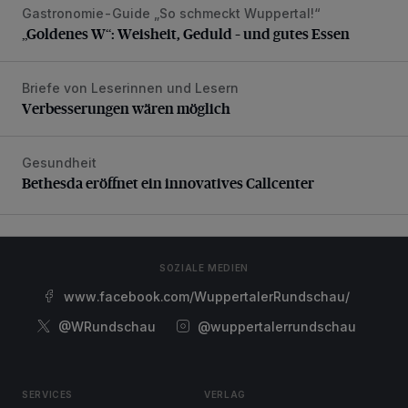
Gastronomie-Guide „So schmeckt Wuppertal!“
„Goldenes W“: Weisheit, Geduld – und gutes Essen
„Goldenes W“: Weisheit, Geduld – und gutes Essen
Briefe von Leserinnen und Lesern
Verbesserungen wären möglich
Verbesserungen wären möglich
Gesundheit
Bethesda eröffnet ein innovatives Callcenter
Bethesda eröffnet ein innovatives Callcenter
SOZIALE MEDIEN
www.facebook.com/WuppertalerRundschau/
@WRundschau
@wuppertalerrundschau
SERVICES
VERLAG