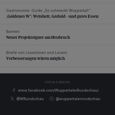
Gastronomie-Guide „So schmeckt Wuppertal!“
„Goldenes W“: Weisheit, Geduld – und gutes Essen
„Goldenes W“: Weisheit, Geduld – und gutes Essen
Barmen
Neuer Projekteigner am Heubruch
Neuer Projekteigner am Heubruch
Briefe von Leserinnen und Lesern
Verbesserungen wären möglich
Verbesserungen wären möglich
SOZIALE MEDIEN
www.facebook.com/WuppertalerRundschau/
@WRundschau
@wuppertalerrundschau