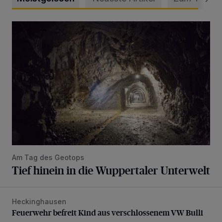
Tief hinein in die Wuppertaler Unterwelt
Am Tag des Geotops
Tief hinein in die Wuppertaler Unterwelt
Heckinghausen
Feuerwehr befreit Kind aus verschlossenem VW Bulli
Feuerwehr befreit Kind aus verschlossenem VW Bulli