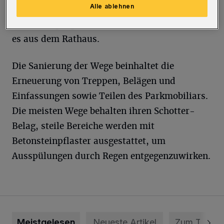
Alle ablehnen
Treppe. Voraussichtlich ab Anfang Juni ist
dieser Eingang zum Park nicht nutzbar“, heißt
es aus dem Rathaus.
Die Sanierung der Wege beinhaltet die
Erneuerung von Treppen, Belägen und
Einfassungen sowie Teilen des Parkmobiliars.
Die meisten Wege behalten ihren Schotter-
Belag, steile Bereiche werden mit
Betonsteinpflaster ausgestattet, um
Ausspülungen durch Regen entgegenzuwirken.
Meistgelesen
Neueste Artikel
Zum Thema