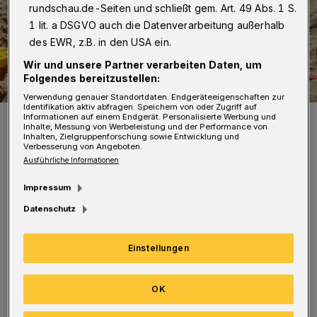
rundschau.de-Seiten und schließt gem. Art. 49 Abs. 1 S.
1 lit. a DSGVO auch die Datenverarbeitung außerhalb
des EWR, z.B. in den USA ein.
Wir und unsere Partner verarbeiten Daten, um
Folgendes bereitzustellen:
Verwendung genauer Standortdaten. Endgeräteeigenschaften zur
Identifikation aktiv abfragen. Speichern von oder Zugriff auf
Symbolfoto.
Informationen auf einem Endgerät. Personalisierte Werbung und
Inhalte, Messung von Werbeleistung und der Performance von
Foto: Frauke Riether
Inhalten, Zielgruppenforschung sowie Entwicklung und
Verbesserung von Angeboten.
Ausführliche Informationen
Impressum
Datenschutz
„Durch die kühle Witterung benötigen die
Rasenflächen noch Zeit zum Anwachsen.
Einstellungen
Aktuell werden parallel die benachbarten
Wege sowie der Pavillon erneuert. Im nächsten
OK
Bauabschnitt erfolgt der Umbau der Worringer