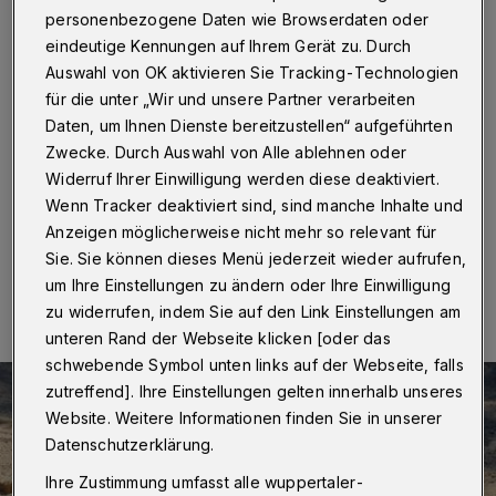
öffnet Ende Juni
personenbezogene Daten wie Browserdaten oder
eindeutige Kennungen auf Ihrem Gerät zu. Durch
Wuppertal
·
Die Wege sowie der Kinderspielplatz des
Auswahl von OK aktivieren Sie Tracking-Technologien
in der Elberfelder Südstadt gelegenen Von-der-
für die unter „Wir und unsere Partner verarbeiten
Heydt-Parks werden saniert. Nachdem sich der Einbau
der Spielgeräte durch Vandalismus verzögert hat, soll
Daten, um Ihnen Dienste bereitzustellen“ aufgeführten
der Kinderspielplatz nach Angaben der Verwaltung
Zwecke. Durch Auswahl von Alle ablehnen oder
Ende Juni 2021 eröffnet werden.
Widerruf Ihrer Einwilligung werden diese deaktiviert.
Wenn Tracker deaktiviert sind, sind manche Inhalte und
Anzeigen möglicherweise nicht mehr so relevant für
Sie. Sie können dieses Menü jederzeit wieder aufrufen,
01.06.2021 , 18:03 Uhr
Eine Minute Lesezeit
um Ihre Einstellungen zu ändern oder Ihre Einwilligung
zu widerrufen, indem Sie auf den Link Einstellungen am
unteren Rand der Webseite klicken [oder das
schwebende Symbol unten links auf der Webseite, falls
zutreffend]. Ihre Einstellungen gelten innerhalb unseres
Website. Weitere Informationen finden Sie in unserer
Datenschutzerklärung.
Ihre Zustimmung umfasst alle wuppertaler-