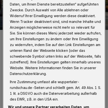
Daten, um Ihnen Dienste bereitzustellen“ aufgeführten
Zwecke. Durch Auswahl von Alle ablehnen oder
Widerruf Ihrer Einwilligung werden diese deaktiviert.
Wenn Tracker deaktiviert sind, sind manche Inhalte und
Anzeigen möglicherweise nicht mehr so relevant für
Sie. Sie können dieses Menü jederzeit wieder aufrufen,
Der Entwurf von Martin Heuwold greift Farben aus der Umgebung
auf.
um Ihre Einstellungen zu ändern oder Ihre Einwilligung
Foto: Martin Heuwold
zu widerrufen, indem Sie auf den Link Einstellungen am
unteren Rand der Webseite klicken [oder das
schwebende Symbol unten links auf der Webseite, falls
zutreffend]. Ihre Einstellungen gelten innerhalb unseres
Website. Weitere Informationen finden Sie in unserer
Von Roderich Trapp
Datenschutzerklärung.
Ihre Zustimmung umfasst alle wuppertaler-
V
rundschau.de-Seiten und schließt gem. Art. 49 Abs. 1 S.
or einem halben Jahr hatte Südstadt-
1 lit. a DSGVO auch die Datenverarbeitung außerhalb
Aktivist Ralf Geisendörfer Anlauf
des EWR, z.B. in den USA ein.
genommen, um das prominente optische
Wir und unsere Partner verarbeiten Daten, um