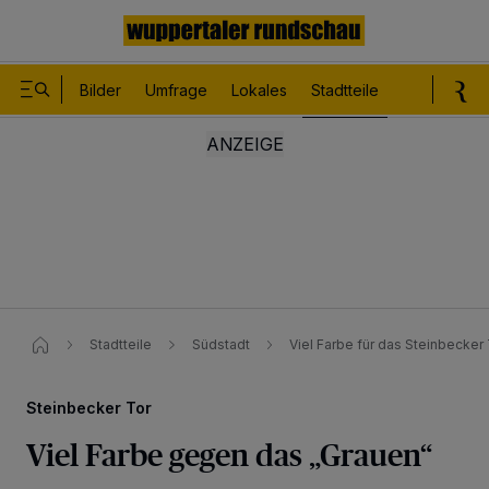
Bilder
Umfrage
Lokales
Stadtteile
Sport
Le
Stadtteile
Südstadt
Viel Farbe für das Steinbecker
Steinbecker Tor
Viel Farbe gegen das „Grauen“