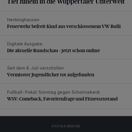
Tief hinein in die Wuppertaler Unterwelt
Heckinghausen
Feuerwehr befreit Kind aus verschlossenem VW Bulli
Feuerwehr befreit Kind aus verschlossenem VW Bulli
Digitale Ausgabe
Die aktuelle Rundschau – jetzt schon online
Die aktuelle Rundschau – jetzt schon online
Seit dem 8. Juli verschollen
Vermisster Jugendlicher tot aufgefunden
Vermisster Jugendlicher tot aufgefunden
Fußball-Pokal: Sonntag gegen Schonnebeck
WSV: Comeback, Favoritenfrage und Fitnesszustand
WSV: Comeback, Favoritenfrage und Fitnesszustand
SOZIALE MEDIEN