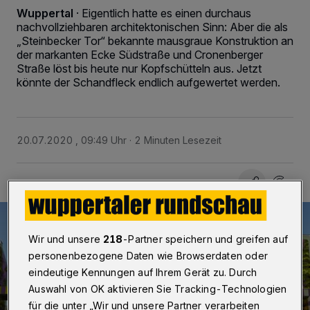
Wuppertal
·
Eigentlich hatte es einen durchaus
nachvollziehbaren architektonischen Sinn: Aber die als
„Steinbecker Tor“ bekannte mausgraue Konstruktion an
der markanten Ecke Südstraße und Cronenberger
Straße löst bis heute nur Kopfschütteln aus. Jetzt
könnte der Schandfleck endlich aufgewertet werden.
20.07.2020 , 09:49 Uhr
2 Minuten Lesezeit
Wir und unsere
218
-Partner speichern und greifen auf
personenbezogene Daten wie Browserdaten oder
eindeutige Kennungen auf Ihrem Gerät zu. Durch
Auswahl von OK aktivieren Sie Tracking-Technologien
für die unter „Wir und unsere Partner verarbeiten