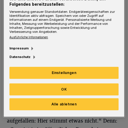
Ärgernis ansehnlicher zu machen. Seine Idee:
Folgendes bereitzustellen:
mit Graffiti gegen das Grau vorgehen. „Wir
Verwendung genauer Standortdaten. Endgeräteeigenschaften zur
Identifikation aktiv abfragen. Speichern von oder Zugriff auf
haben hier in Wuppertal mit Martin Heuwold
Informationen auf einem Endgerät. Personalisierte Werbung und
Inhalte, Messung von Werbeleistung und der Performance von
doch einen der deutschen Graffiti-Künstler
Inhalten, Zielgruppenforschung sowie Entwicklung und
Verbesserung von Angeboten.
schlechthin. Warum lässt man ihn die
Ausführliche Informationen
Konstruktion nicht gestalten?“, so
Impressum
Geisendörfer im Januar zur Rundschau. Und
Datenschutz
genau der hat jetzt einen konkreten Vorschlag
dafür auf den Tisch gelegt.
Einstellungen
Vorher hatte sich Heuwold ausführlich mit
OK
dem Konstrukt und dessen Umfeld
beschäftigt. „Mir ist, genau wie
Alle ablehnen
wahrscheinlich den meisten Laien, direkt
aufgefallen: Hier stimmt etwas nicht.“ Denn: