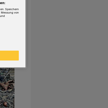
en:
gen. Speichern
e, Messung von
 und