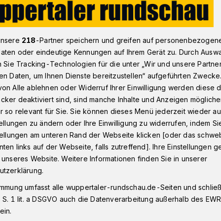
Gezielte Sprengung in der Wuppertaler Jägerhofstraße
unsere
218
-Partner speichern und greifen auf personenbezogen
aten oder eindeutige Kennungen auf Ihrem Gerät zu. Durch Ausw
n Sie Tracking-Technologien für die unter „Wir und unsere Partne
en Daten, um Ihnen Dienste bereitzustellen“ aufgeführten Zwecke
nst
on Alle ablehnen oder Widerruf Ihrer Einwilligung werden diese de
engung in der
cker deaktiviert sind, sind manche Inhalte und Anzeigen möglich
r so relevant für Sie. Sie können dieses Menü jederzeit wieder au
ße
tellungen zu ändern oder Ihre Einwilligung zu widerrufen, indem Si
stellungen am unteren Rand der Webseite klicken [oder das schw
ten links auf der Webseite, falls zutreffend]. Ihre Einstellungen g
 unseres Website. Weitere Informationen finden Sie in unserer
lbeseitigungsdienst der Düsseldorfer
utzerklärung.
ontagabend (14. Oktober 2024) auf dem
immung umfasst alle wuppertaler-rundschau.de-Seiten und schließt
tation Natur und Umwelt (STNU) im
 S. 1 lit. a DSGVO auch die Datenverarbeitung außerhalb des EWR, 
ein.