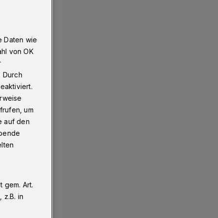
e Daten wie
ahl von OK
r
. Durch
aktiviert.
erweise
frufen, um
e auf den
ebende
elten
 gem. Art.
z.B. in