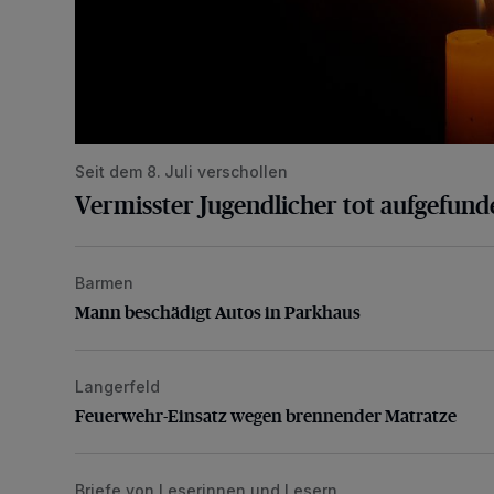
Seit dem 8. Juli verschollen
Vermisster Jugendlicher tot aufgefund
Barmen
Mann beschädigt Autos in Parkhaus
Mann beschädigt Autos in Parkhaus
Langerfeld
Feuerwehr-Einsatz wegen brennender Matratze
Feuerwehr-Einsatz wegen brennender Matratze
Briefe von Leserinnen und Lesern
„Stoßdämpfertest mit Unterbodenbehandlung“