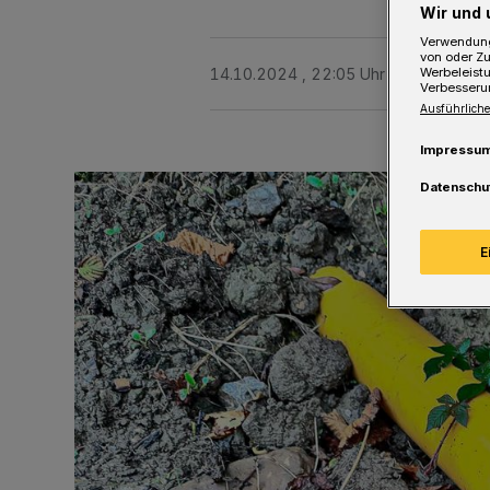
Wir und 
Verwendung
von oder Zu
Werbeleist
14.10.2024 , 22:05 Uhr
Eine Minute 
Verbesseru
Ausführliche
Impressu
Datenschu
E