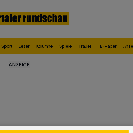
Sport
Leser
Kolumne
Spiele
Trauer
E-Paper
Anze