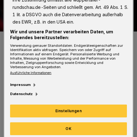
rundschau.de-Seiten und schließt gem. Art. 49 Abs. 1 S.
1 lit. a DSGVO auch die Datenverarbeitung außerhalb
des EWR, z.B. in den USA ein.
Wir und unsere Partner verarbeiten Daten, um
Folgendes bereitzustellen:
Symbolbild.
Foto: Dirk Sengotta
Verwendung genauer Standortdaten. Endgeräteeigenschaften zur
Identifikation aktiv abfragen. Speichern von oder Zugriff auf
Informationen auf einem Endgerät. Personalisierte Werbung und
Inhalte, Messung von Werbeleistung und der Performance von
Inhalten, Zielgruppenforschung sowie Entwicklung und
Verbesserung von Angeboten.
Ausführliche Informationen
Seit 2019 fördert die Bergische Musikschule
Impressum
mit einem besonderen Programm die
Datenschutz
außergewöhnlichen musikalischen Talente der
Region. Die von Prof. Alfred Eickholt ins Leben
Einstellungen
gerufene Einrichtung unterstützt gezielt den
begabten Nachwuchs.
OK