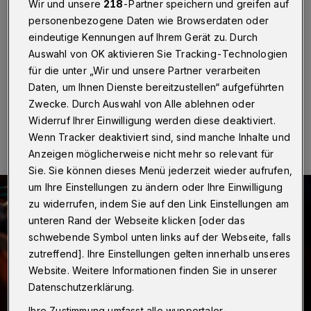
Wir und unsere
218
-Partner speichern und greifen auf
Wuppertal
·
Einen Sonntag voller Musik verspricht die
personenbezogene Daten wie Browserdaten oder
Wuppertaler Musikhochschule für den 14. Januar
eindeutige Kennungen auf Ihrem Gerät zu. Durch
2024. Er startet um 11 Uhr mit einem Matinee-Konzert
der Talentakademie.
Auswahl von OK aktivieren Sie Tracking-Technologien
für die unter „Wir und unsere Partner verarbeiten
Daten, um Ihnen Dienste bereitzustellen“ aufgeführten
Zwecke. Durch Auswahl von Alle ablehnen oder
04.01.2024 , 10:30 Uhr
Eine Minute Lesezeit
Widerruf Ihrer Einwilligung werden diese deaktiviert.
Wenn Tracker deaktiviert sind, sind manche Inhalte und
Anzeigen möglicherweise nicht mehr so relevant für
Sie. Sie können dieses Menü jederzeit wieder aufrufen,
um Ihre Einstellungen zu ändern oder Ihre Einwilligung
zu widerrufen, indem Sie auf den Link Einstellungen am
unteren Rand der Webseite klicken [oder das
schwebende Symbol unten links auf der Webseite, falls
zutreffend]. Ihre Einstellungen gelten innerhalb unseres
Website. Weitere Informationen finden Sie in unserer
Datenschutzerklärung.
Ihre Zustimmung umfasst alle wuppertaler-