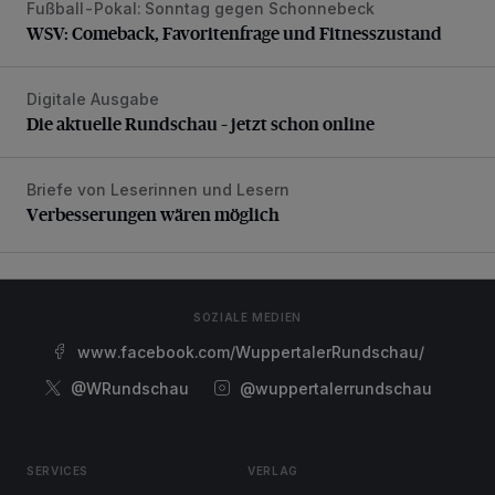
Fußball-Pokal: Sonntag gegen Schonnebeck
WSV: Comeback, Favoritenfrage und Fitnesszustand
WSV: Comeback, Favoritenfrage und Fitnesszustand
Digitale Ausgabe
Die aktuelle Rundschau – jetzt schon online
Die aktuelle Rundschau – jetzt schon online
Briefe von Leserinnen und Lesern
Verbesserungen wären möglich
Verbesserungen wären möglich
SOZIALE MEDIEN
www.facebook.com/WuppertalerRundschau/
@WRundschau
@wuppertalerrundschau
SERVICES
VERLAG