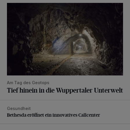
Tief hinein in die Wuppertaler Unterwelt
Am Tag des Geotops
Tief hinein in die Wuppertaler Unterwelt
Gesundheit
Bethesda eröffnet ein innovatives Callcenter
Bethesda eröffnet ein innovatives Callcenter