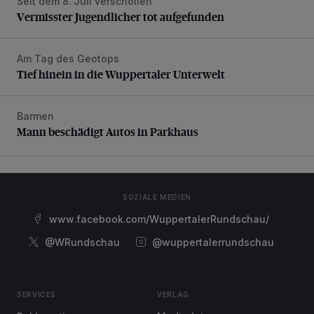
Seit dem 8. Juli verschollen
Vermisster Jugendlicher tot aufgefunden
Vermisster Jugendlicher tot aufgefunden
Am Tag des Geotops
Tief hinein in die Wuppertaler Unterwelt
Tief hinein in die Wuppertaler Unterwelt
Barmen
Mann beschädigt Autos in Parkhaus
Mann beschädigt Autos in Parkhaus
SOZIALE MEDIEN
www.facebook.com/WuppertalerRundschau/
@WRundschau
@wuppertalerrundschau
SERVICES
VERLAG