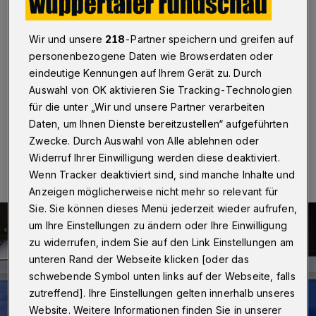
Autofahrer
Wuppertal
·
An der Tannenbergstraße in Elberfeld
Wir und unsere
218
-Partner speichern und greifen auf
haben Zeugen am Sonntagnachmittag (12. August
personenbezogene Daten wie Browserdaten oder
2018) einen 24 Jahre alten Fahrer gestellt. Der Mann
eindeutige Kennungen auf Ihrem Gerät zu. Durch
soll versucht haben, von einer Unfallstelle zu flüchten.
Auswahl von OK aktivieren Sie Tracking-Technologien
für die unter „Wir und unsere Partner verarbeiten
Daten, um Ihnen Dienste bereitzustellen“ aufgeführten
13.08.2018 , 11:00 Uhr
Eine Minute Lesezeit
Zwecke. Durch Auswahl von Alle ablehnen oder
Widerruf Ihrer Einwilligung werden diese deaktiviert.
Wenn Tracker deaktiviert sind, sind manche Inhalte und
Anzeigen möglicherweise nicht mehr so relevant für
Sie. Sie können dieses Menü jederzeit wieder aufrufen,
um Ihre Einstellungen zu ändern oder Ihre Einwilligung
zu widerrufen, indem Sie auf den Link Einstellungen am
unteren Rand der Webseite klicken [oder das
schwebende Symbol unten links auf der Webseite, falls
zutreffend]. Ihre Einstellungen gelten innerhalb unseres
Website. Weitere Informationen finden Sie in unserer