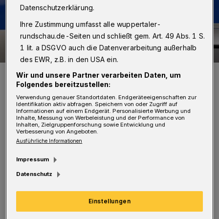
Datenschutzerklärung.
Ihre Zustimmung umfasst alle wuppertaler-
rundschau.de-Seiten und schließt gem. Art. 49 Abs. 1 S.
1 lit. a DSGVO auch die Datenverarbeitung außerhalb
des EWR, z.B. in den USA ein.
Symbolfoto.
Wir und unsere Partner verarbeiten Daten, um
Foto: Jochen Tack
Folgendes bereitzustellen:
Verwendung genauer Standortdaten. Endgeräteeigenschaften zur
Identifikation aktiv abfragen. Speichern von oder Zugriff auf
Informationen auf einem Endgerät. Personalisierte Werbung und
Inhalte, Messung von Werbeleistung und der Performance von
Inhalten, Zielgruppenforschung sowie Entwicklung und
Verbesserung von Angeboten.
Ausführliche Informationen
Von Dirk Lotze
Impressum
L
aut ersten Ermittlungen war der Mann
Datenschutz
mutmaßlich alkoholisiert und führte ein
Einstellungen
gefährliches Messer bei sich. Das teilte eine
Sprecherin des Präsidiums auf Anfrage mit.