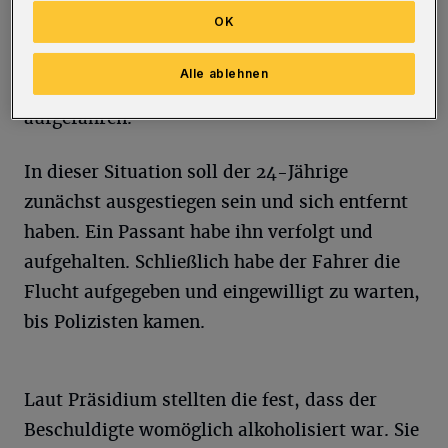
OK
Den Zeugen zufolge hatte der Mann zunächst
den Motor seines Auto abgewürgt. Dann sei er
Alle ablehnen
rückwärts auf einen anderen Wagen
aufgefahren.
In dieser Situation soll der 24-Jährige
zunächst ausgestiegen sein und sich entfernt
haben. Ein Passant habe ihn verfolgt und
aufgehalten. Schließlich habe der Fahrer die
Flucht aufgegeben und eingewilligt zu warten,
bis Polizisten kamen.
Laut Präsidium stellten die fest, dass der
Beschuldigte womöglich alkoholisiert war. Sie