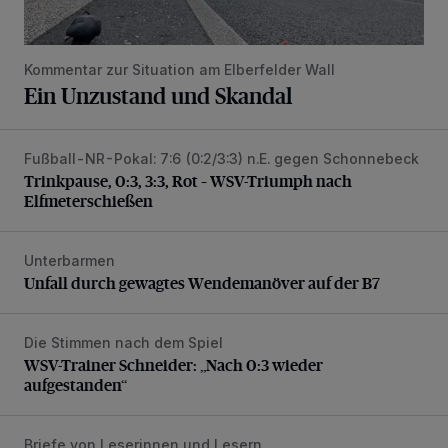
Kommentar zur Situation am Elberfelder Wall
Ein Unzustand und Skandal
Fußball-NR-Pokal: 7:6 (0:2/3:3) n.E. gegen Schonnebeck
Trinkpause, 0:3, 3:3, Rot – WSV-Triumph nach Elfmetersc
Trinkpause, 0:3, 3:3, Rot – WSV-Triumph nach
Elfmeterschießen
Unterbarmen
Unfall durch gewagtes Wendemanöver auf der B7
Unfall durch gewagtes Wendemanöver auf der B7
Die Stimmen nach dem Spiel
WSV-Trainer Schneider: „Nach 0:3 wieder aufgestanden“
WSV-Trainer Schneider: „Nach 0:3 wieder
aufgestanden“
Briefe von Leserinnen und Lesern
„Das Bergische Land vertrocknet“