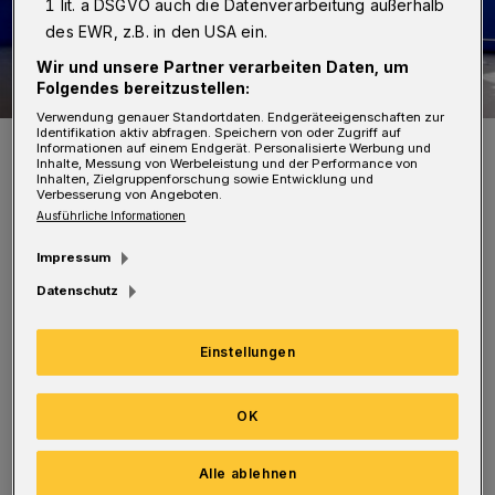
1 lit. a DSGVO auch die Datenverarbeitung außerhalb
des EWR, z.B. in den USA ein.
Wir und unsere Partner verarbeiten Daten, um
Folgendes bereitzustellen:
Verwendung genauer Standortdaten. Endgeräteeigenschaften zur
Identifikation aktiv abfragen. Speichern von oder Zugriff auf
Symbolfoto.
Informationen auf einem Endgerät. Personalisierte Werbung und
Inhalte, Messung von Werbeleistung und der Performance von
Foto: Polizei
Inhalten, Zielgruppenforschung sowie Entwicklung und
Verbesserung von Angeboten.
Ausführliche Informationen
Impressum
Datenschutz
Der 15-Jährige wollte auf Höhe der
Einmündung Moritzstraße überqueren. Als er
Einstellungen
losrannte, wurde er von einem Auto erfasst.
Der Jugendliche musste zur stationären
OK
Behandlung in ein Krankenhaus gebracht
werden.
Alle ablehnen