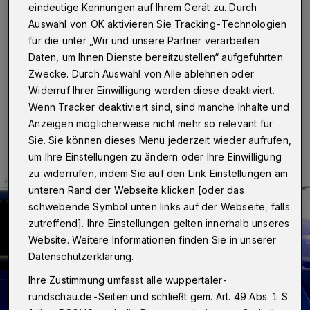
eindeutige Kennungen auf Ihrem Gerät zu. Durch
Wuppertal
·
Ein Jugendlicher hat sich am Dienstag (3.
Auswahl von OK aktivieren Sie Tracking-Technologien
Juli 2018) gegen 9.30 Uhr bei einem Unfall auf der
Friedrich-Ebert-Straße schwer verletzt.
für die unter „Wir und unsere Partner verarbeiten
Daten, um Ihnen Dienste bereitzustellen“ aufgeführten
Zwecke. Durch Auswahl von Alle ablehnen oder
Widerruf Ihrer Einwilligung werden diese deaktiviert.
03.07.2018 , 17:52 Uhr
Eine Minute Lesezeit
Wenn Tracker deaktiviert sind, sind manche Inhalte und
Anzeigen möglicherweise nicht mehr so relevant für
Sie. Sie können dieses Menü jederzeit wieder aufrufen,
um Ihre Einstellungen zu ändern oder Ihre Einwilligung
zu widerrufen, indem Sie auf den Link Einstellungen am
unteren Rand der Webseite klicken [oder das
schwebende Symbol unten links auf der Webseite, falls
zutreffend]. Ihre Einstellungen gelten innerhalb unseres
Website. Weitere Informationen finden Sie in unserer
Datenschutzerklärung.
Ihre Zustimmung umfasst alle wuppertaler-
rundschau.de-Seiten und schließt gem. Art. 49 Abs. 1 S.