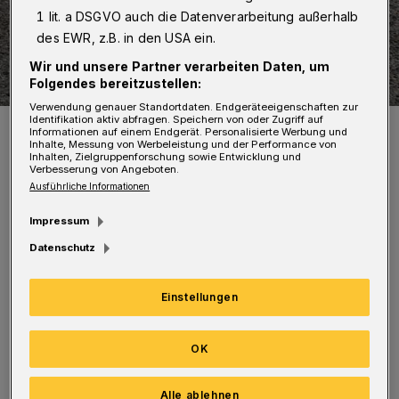
1 lit. a DSGVO auch die Datenverarbeitung außerhalb
des EWR, z.B. in den USA ein.
Wir und unsere Partner verarbeiten Daten, um
Folgendes bereitzustellen:
Verwendung genauer Standortdaten. Endgeräteeigenschaften zur
Identifikation aktiv abfragen. Speichern von oder Zugriff auf
Symbolblld.
Informationen auf einem Endgerät. Personalisierte Werbung und
Foto: joffi
Inhalte, Messung von Werbeleistung und der Performance von
Inhalten, Zielgruppenforschung sowie Entwicklung und
Verbesserung von Angeboten.
Ausführliche Informationen
Impressum
Datenschutz
Im Abschnitt zwischen der Hardtstraße und
Reichsallee werden punktuell schadhafte
Einstellungen
Asphaltbereiche ausgekoffert und neu
aufgebaut. „Dies ist dringend erforderlich, da
OK
sich Setzungen und Spurrinnen in der
Fahrbahn gebildet haben“, teilt die
Alle ablehnen