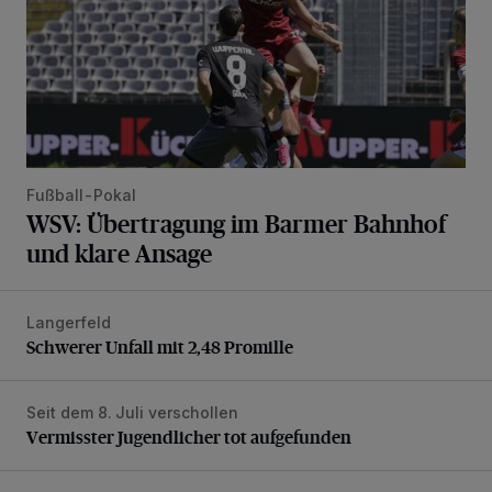
Fußball-Pokal
WSV: Übertragung im Barmer Bahnhof
und klare Ansage
Langerfeld
Schwerer Unfall mit 2,48 Promille
Schwerer Unfall mit 2,48 Promille
Seit dem 8. Juli verschollen
Vermisster Jugendlicher tot aufgefunden
Vermisster Jugendlicher tot aufgefunden