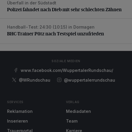
Überfall in der Südstadt
Polizei fahndet nach Dieb mit sehr schlechten Zähnen
Polizei fahndet nach Dieb mit sehr schlechten Zähnen
Handball-Test: 24:30 (10:15) in Dormagen
BHC-Trainer Pütz nach Testspiel unzufrieden
BHC-Trainer Pütz nach Testspiel unzufrieden
SOZIALE MEDIEN
www.facebook.com/WuppertalerRundschau/
@WRundschau
@wuppertalerrundschau
SERVICES
VERLAG
Reklamation
Mediadaten
Inserieren
Team
Trauerportal
Karriere