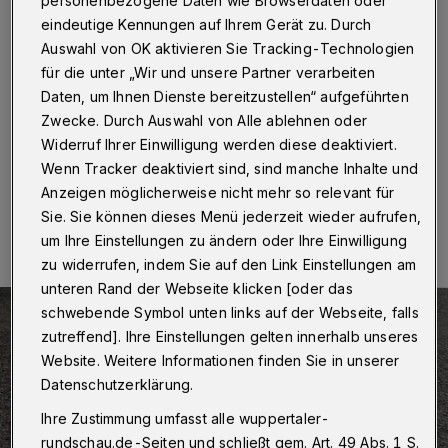
Wochen gesperrt
personenbezogene Daten wie Browserdaten oder
eindeutige Kennungen auf Ihrem Gerät zu. Durch
Auswahl von OK aktivieren Sie Tracking-Technologien
Wuppertal
·
Der Otto-Schell-Weg, die Zufahrt zur
Hardt, wird ab Montag (3. August 2020) saniert. Die
für die unter „Wir und unsere Partner verarbeiten
Arbeiten dauern etwa zwei Wochen und Kosten rund
Daten, um Ihnen Dienste bereitzustellen“ aufgeführten
95.000 Euro.
Zwecke. Durch Auswahl von Alle ablehnen oder
Widerruf Ihrer Einwilligung werden diese deaktiviert.
Wenn Tracker deaktiviert sind, sind manche Inhalte und
Anzeigen möglicherweise nicht mehr so relevant für
31.07.2020 , 07:00 Uhr
Eine Minute Lesezeit
Sie. Sie können dieses Menü jederzeit wieder aufrufen,
um Ihre Einstellungen zu ändern oder Ihre Einwilligung
zu widerrufen, indem Sie auf den Link Einstellungen am
unteren Rand der Webseite klicken [oder das
schwebende Symbol unten links auf der Webseite, falls
zutreffend]. Ihre Einstellungen gelten innerhalb unseres
Website. Weitere Informationen finden Sie in unserer
Datenschutzerklärung.
Ihre Zustimmung umfasst alle wuppertaler-
rundschau.de-Seiten und schließt gem. Art. 49 Abs. 1 S.