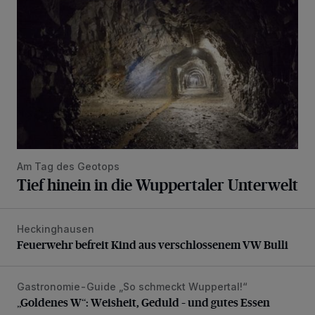
Am Tag des Geotops
Tief hinein in die Wuppertaler Unterwelt
Heckinghausen
Feuerwehr befreit Kind aus verschlossenem VW Bulli
Feuerwehr befreit Kind aus verschlossenem VW Bulli
Gastronomie-Guide „So schmeckt Wuppertal!“
„Goldenes W“: Weisheit, Geduld – und gutes Essen
„Goldenes W“: Weisheit, Geduld – und gutes Essen