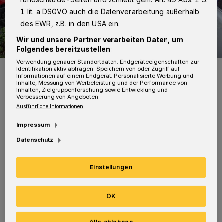
1 lit. a DSGVO auch die Datenverarbeitung außerhalb
des EWR, z.B. in den USA ein.
Wir und unsere Partner verarbeiten Daten, um
Folgendes bereitzustellen:
Verwendung genauer Standortdaten. Endgeräteeigenschaften zur
Rund drei Stunden waren Feuerwehr und Polizei im Einsatz.
Identifikation aktiv abfragen. Speichern von oder Zugriff auf
Informationen auf einem Endgerät. Personalisierte Werbung und
Foto: Christoph Petersen
Inhalte, Messung von Werbeleistung und der Performance von
Inhalten, Zielgruppenforschung sowie Entwicklung und
Verbesserung von Angeboten.
Ausführliche Informationen
Impressum
Datenschutz
Nach ersten Informationen hatte ein Fahrer,
der mit seinem Wagen aus der Hardtstraße
Einstellungen
auf den Neuenteich abbog, ein Auto übersehen.
Der Pkw kollidierte zunächst mit einem
OK
weiteren Wagen und landete in einem Zaun
eines Fahrzeughändlers, ehe er gegen zwei
Alle ablehnen