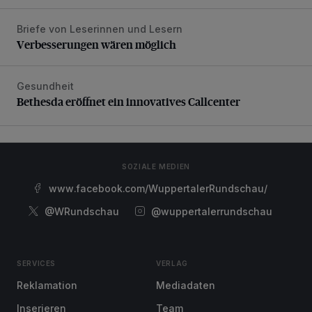
Briefe von Leserinnen und Lesern
Verbesserungen wären möglich
Verbesserungen wären möglich
Gesundheit
Bethesda eröffnet ein innovatives Callcenter
Bethesda eröffnet ein innovatives Callcenter
SOZIALE MEDIEN
www.facebook.com/WuppertalerRundschau/
@WRundschau
@wuppertalerrundschau
SERVICES
VERLAG
Reklamation
Mediadaten
Inserieren
Team