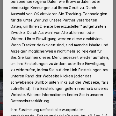
verwickelt
personenbezogene Daten wie Browserdaten oder
eindeutige Kennungen auf Ihrem Gerät zu. Durch
Wuppertal
·
Bei einem Verkehrsunfall am Elberfelder
Auswahl von OK aktivieren Sie Tracking-Technologien
Neuenteich sind am Mittwochabend (17. Juni 2020)
für die unter „Wir und unsere Partner verarbeiten
zwei Personen verletzt worden.
Daten, um Ihnen Dienste bereitzustellen“ aufgeführten
Zwecke. Durch Auswahl von Alle ablehnen oder
Widerruf Ihrer Einwilligung werden diese deaktiviert.
Wenn Tracker deaktiviert sind, sind manche Inhalte und
17.06.2020 , 22:45 Uhr
Eine Minute Lesezeit
Anzeigen möglicherweise nicht mehr so relevant für
Sie. Sie können dieses Menü jederzeit wieder aufrufen,
um Ihre Einstellungen zu ändern oder Ihre Einwilligung
zu widerrufen, indem Sie auf den Link Einstellungen am
unteren Rand der Webseite klicken [oder das
schwebende Symbol unten links auf der Webseite, falls
zutreffend]. Ihre Einstellungen gelten innerhalb unseres
Website. Weitere Informationen finden Sie in unserer
Datenschutzerklärung.
Ihre Zustimmung umfasst alle wuppertaler-
rundschau.de-Seiten und schließt gem. Art. 49 Abs. 1 S.