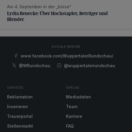
Am 4. September in der „börse“
Lydia Benecke: Über Hochstapler, Betrüger und Blender
Lydia Benecke: Über Hochstapler, Betrüger und
Blender
SOZIALE MEDIEN
www.facebook.com/WuppertalerRundschau/
@WRundschau
@wuppertalerrundschau
SERVICES
VERLAG
Reklamation
Mediadaten
Inserieren
Team
Trauerportal
Karriere
Stellenmarkt
FAQ