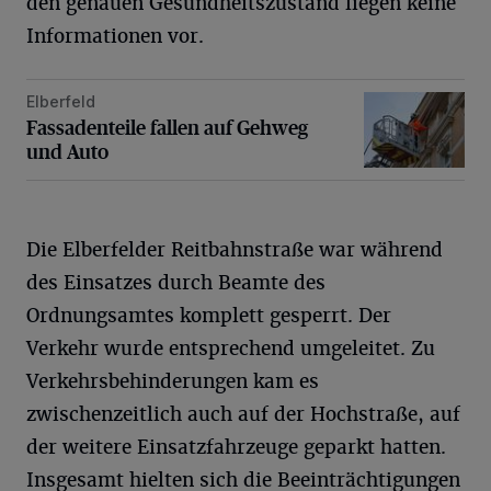
den genauen Gesundheitszustand liegen keine
Informationen vor.
Elberfeld
Fassadenteile fallen auf Gehweg und Auto
Fassadenteile fallen auf Gehweg
und Auto
Die Elberfelder Reitbahnstraße war während
des Einsatzes durch Beamte des
Ordnungsamtes komplett gesperrt. Der
Verkehr wurde entsprechend umgeleitet. Zu
Verkehrsbehinderungen kam es
zwischenzeitlich auch auf der Hochstraße, auf
der weitere Einsatzfahrzeuge geparkt hatten.
Insgesamt hielten sich die Beeinträchtigungen