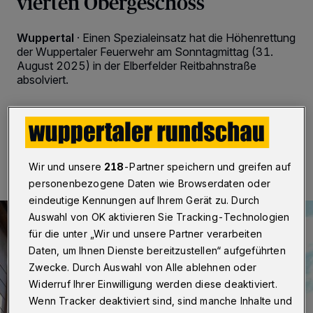
vierten Obergeschoss
Wuppertal
·
Einen Spezialeinsatz hat die Höhenrettung
der Wuppertaler Feuerwehr am Sonntagmittag (31.
August 2025) in der Elberfelder Reitbahnstraße
absolviert.
31.08.2025 , 16:58 Uhr
Eine Minute Lesezeit
Wir und unsere
218
-Partner speichern und greifen auf
personenbezogene Daten wie Browserdaten oder
eindeutige Kennungen auf Ihrem Gerät zu. Durch
Auswahl von OK aktivieren Sie Tracking-Technologien
für die unter „Wir und unsere Partner verarbeiten
Daten, um Ihnen Dienste bereitzustellen“ aufgeführten
Zwecke. Durch Auswahl von Alle ablehnen oder
Widerruf Ihrer Einwilligung werden diese deaktiviert.
Wenn Tracker deaktiviert sind, sind manche Inhalte und