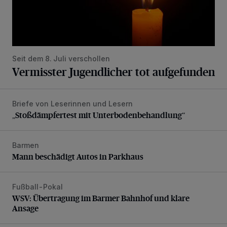
Seit dem 8. Juli verschollen
Vermisster Jugendlicher tot aufgefunden
Briefe von Leserinnen und Lesern
„Stoßdämpfertest mit Unterbodenbehandlung“
„Stoßdämpfertest mit Unterbodenbehandlung“
Barmen
Mann beschädigt Autos in Parkhaus
Mann beschädigt Autos in Parkhaus
Fußball-Pokal
WSV: Übertragung im Barmer Bahnhof und klare Ansage
WSV: Übertragung im Barmer Bahnhof und klare
Ansage