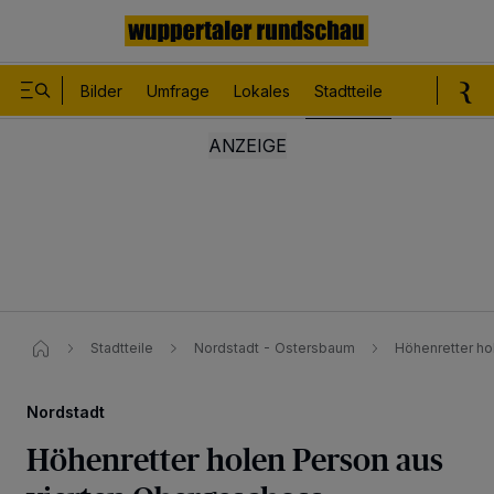
Bilder
Umfrage
Lokales
Stadtteile
Sport
Le
Stadtteile
Nordstadt - Ostersbaum
Höhenretter ho
Nordstadt
Höhenretter holen Person aus