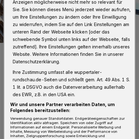
Anzeigen möglicherweise nicht mehr so relevant für
Sie. Sie können dieses Menü jederzeit wieder aufrufen,
um Ihre Einstellungen zu ändern oder Ihre Einwilligung
zu widerrufen, indem Sie auf den Link Einstellungen am
unteren Rand der Webseite klicken [oder das
schwebende Symbol unten links auf der Webseite, falls
zutreffend]. Ihre Einstellungen gelten innerhalb unseres
Vorsichtig wurde der Korb herabgelassen.
Website. Weitere Informationen finden Sie in unserer
Foto: Christoph Petersen
Datenschutzerklärung.
Ihre Zustimmung umfasst alle wuppertaler-
rundschau.de-Seiten und schließt gem. Art. 49 Abs. 1 S.
1 lit. a DSGVO auch die Datenverarbeitung außerhalb
D
des EWR, z.B. in den USA ein.
orthin war zunächst der Rettungsdienst
Wir und unsere Partner verarbeiten Daten, um
gegen 12 Uhr gerufen worden. Nachdem
Folgendes bereitzustellen:
die Einsatzkräfte die betreffende Person
Verwendung genauer Standortdaten. Endgeräteeigenschaften zur
untersucht und ihr Rahmen der Ersten Hilfe
Identifikation aktiv abfragen. Speichern von oder Zugriff auf
Informationen auf einem Endgerät. Personalisierte Werbung und
Inhalte, Messung von Werbeleistung und der Performance von
geholfen hatten, stand fest, dass sie zur
Inhalten, Zielgruppenforschung sowie Entwicklung und