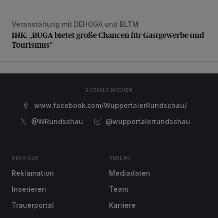
Veranstaltung mit DEHOGA und BLTM
IHK: „BUGA bietet große Chancen für Gastgewerbe und T
IHK: „BUGA bietet große Chancen für Gastgewerbe und
Tourismus“
SOZIALE MEDIEN
www.facebook.com/WuppertalerRundschau/
@WRundschau
@wuppertalerrundschau
SERVICES
VERLAG
Reklamation
Mediadaten
Inserieren
Team
Trauerportal
Karriere