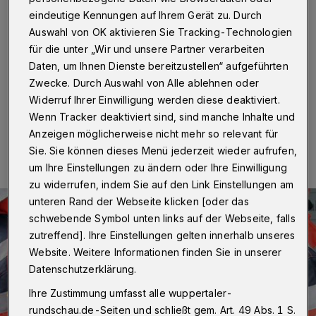
Verkehrsinsel
eindeutige Kennungen auf Ihrem Gerät zu. Durch
Auswahl von OK aktivieren Sie Tracking-Technologien
Wuppertal
·
Auf der Hochstraße hat sich ein
für die unter „Wir und unsere Partner verarbeiten
Fahrradfahrer am Dienstag (2. Juli 2019) bei einem
Sturz schwere Verletzungen zugezogen.
Daten, um Ihnen Dienste bereitzustellen“ aufgeführten
Zwecke. Durch Auswahl von Alle ablehnen oder
Widerruf Ihrer Einwilligung werden diese deaktiviert.
Wenn Tracker deaktiviert sind, sind manche Inhalte und
02.07.2019 , 14:06 Uhr
Eine Minute Lesezeit
Anzeigen möglicherweise nicht mehr so relevant für
Sie. Sie können dieses Menü jederzeit wieder aufrufen,
um Ihre Einstellungen zu ändern oder Ihre Einwilligung
zu widerrufen, indem Sie auf den Link Einstellungen am
unteren Rand der Webseite klicken [oder das
schwebende Symbol unten links auf der Webseite, falls
zutreffend]. Ihre Einstellungen gelten innerhalb unseres
Website. Weitere Informationen finden Sie in unserer
Datenschutzerklärung.
Ihre Zustimmung umfasst alle wuppertaler-
rundschau.de-Seiten und schließt gem. Art. 49 Abs. 1 S.