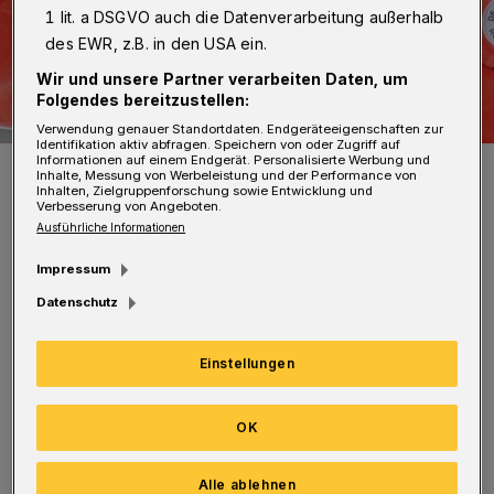
1 lit. a DSGVO auch die Datenverarbeitung außerhalb
des EWR, z.B. in den USA ein.
Wir und unsere Partner verarbeiten Daten, um
Folgendes bereitzustellen:
Verwendung genauer Standortdaten. Endgeräteeigenschaften zur
Identifikation aktiv abfragen. Speichern von oder Zugriff auf
Informationen auf einem Endgerät. Personalisierte Werbung und
Symbolbild.
Inhalte, Messung von Werbeleistung und der Performance von
Foto:
Christoph Petersen
Inhalten, Zielgruppenforschung sowie Entwicklung und
Verbesserung von Angeboten.
Ausführliche Informationen
Impressum
Datenschutz
Aus bisher ungeklärter Ursache verlor der
Mann, der bergab unterwegs war, gegen 3.30
Einstellungen
Uhr die Kontrolle über sein Zweirad und
prallte gegen eine Verkehrsinsel. Er musste ins
OK
Krankenhaus eingeliefert werden. Eine
Alle ablehnen