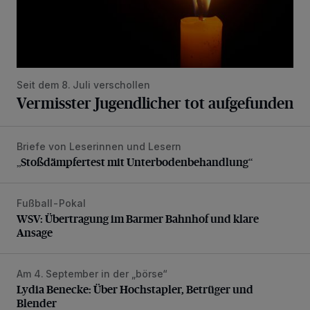
Seit dem 8. Juli verschollen
Vermisster Jugendlicher tot aufgefunden
Briefe von Leserinnen und Lesern
„Stoßdämpfertest mit Unterbodenbehandlung“
„Stoßdämpfertest mit Unterbodenbehandlung“
Fußball-Pokal
WSV: Übertragung im Barmer Bahnhof und klare Ansage
WSV: Übertragung im Barmer Bahnhof und klare
Ansage
Am 4. September in der „börse“
Lydia Benecke: Über Hochstapler, Betrüger und Blender
Lydia Benecke: Über Hochstapler, Betrüger und
Blender