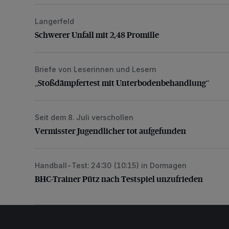
Langerfeld
Schwerer Unfall mit 2,48 Promille
Schwerer Unfall mit 2,48 Promille
Briefe von Leserinnen und Lesern
„Stoßdämpfertest mit Unterbodenbehandlung“
„Stoßdämpfertest mit Unterbodenbehandlung“
Seit dem 8. Juli verschollen
Vermisster Jugendlicher tot aufgefunden
Vermisster Jugendlicher tot aufgefunden
Handball-Test: 24:30 (10:15) in Dormagen
BHC-Trainer Pütz nach Testspiel unzufrieden
BHC-Trainer Pütz nach Testspiel unzufrieden