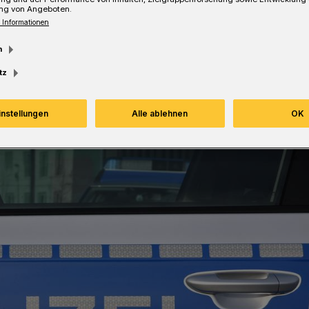
ng von Angeboten.
 Informationen
Lesezeit
m
tz
instellungen
Alle ablehnen
OK