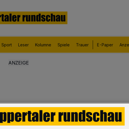
Sport
Leser
Kolumne
Spiele
Trauer
E-Paper
Anze