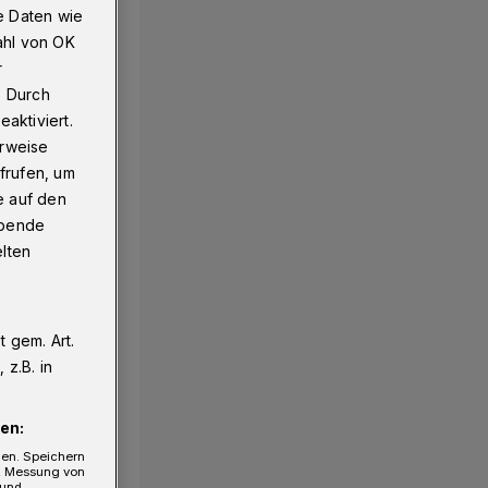
e Daten wie
ahl von OK
r
tospiegel ab
. Durch
aktiviert.
erweise
frufen, um
e auf den
ebende
elten
 gem. Art.
z.B. in
en:
gen. Speichern
e, Messung von
 und