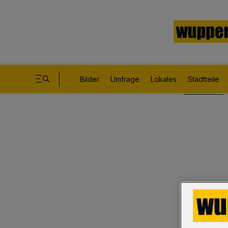
Bilder
Umfrage
Lokales
Stadtteile