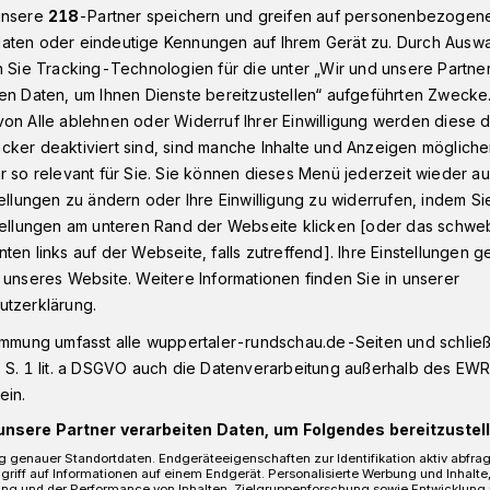
unsere
218
-Partner speichern und greifen auf personenbezogen
aten oder eindeutige Kennungen auf Ihrem Gerät zu. Durch Ausw
n Sie Tracking-Technologien für die unter „Wir und unsere Partne
stersbaum
Jugendliche traten in Wuppertal mindestens zehn Au
en Daten, um Ihnen Dienste bereitzustellen“ aufgeführten Zwecke
on Alle ablehnen oder Widerruf Ihrer Einwilligung werden diese de
cker deaktiviert sind, sind manche Inhalte und Anzeigen möglich
r so relevant für Sie. Sie können dieses Menü jederzeit wieder au
tellungen zu ändern oder Ihre Einwilligung zu widerrufen, indem Si
traten Autospiegel
stellungen am unteren Rand der Webseite klicken [oder das schw
ten links auf der Webseite, falls zutreffend]. Ihre Einstellungen g
 unseres Website. Weitere Informationen finden Sie in unserer
utzerklärung.
immung umfasst alle wuppertaler-rundschau.de-Seiten und schließt
ben am Samstag (8. Juni 2019) gegen
 S. 1 lit. a DSGVO auch die Datenverarbeitung außerhalb des EWR, 
daliert. Anwohner meldeten der Polizei
ein.
iegel an geparkten Pkw im Bereich
unsere Partner verarbeiten Daten, um Folgendes bereitzustell
btraten.
 genauer Standortdaten. Endgeräteeigenschaften zur Identifikation aktiv abfra
griff auf Informationen auf einem Endgerät. Personalisierte Werbung und Inhalt
ung und der Performance von Inhalten, Zielgruppenforschung sowie Entwicklung