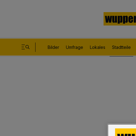
Bilder
Umfrage
Lokales
Stadtteile