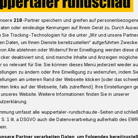
unsere
218
-Partner speichern und greifen auf personenbezogen
n - Oberbarmen
Brücke Fischertal: Stahlkontruktion eingehobe
aten oder eindeutige Kennungen auf Ihrem Gerät zu. Durch Ausw
n Sie Tracking-Technologien für die unter „Wir und unsere Partne
en Daten, um Ihnen Dienste bereitzustellen“ aufgeführten Zwecke
on Alle ablehnen oder Widerruf Ihrer Einwilligung werden diese de
cker deaktiviert sind, sind manche Inhalte und Anzeigen möglich
ertal:
r so relevant für Sie. Sie können dieses Menü jederzeit wieder au
tellungen zu ändern oder Ihre Einwilligung zu widerrufen, indem Si
ktion eingehoben
stellungen am unteren Rand der Webseite klicken [oder das schw
ten links auf der Webseite, falls zutreffend]. Ihre Einstellungen g
 unseres Website. Weitere Informationen finden Sie in unserer
utzerklärung.
n-Baustelle am Fischertal in Wuppertal-
21. Mai 2026) die neue Stahlkonstruktion
immung umfasst alle wuppertaler-rundschau.de-Seiten und schließt
gehoben worden.
 S. 1 lit. a DSGVO auch die Datenverarbeitung außerhalb des EWR, 
ein.
unsere Partner verarbeiten Daten, um Folgendes bereitzustell