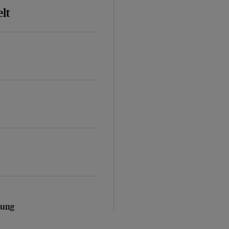
lt
ung
zung