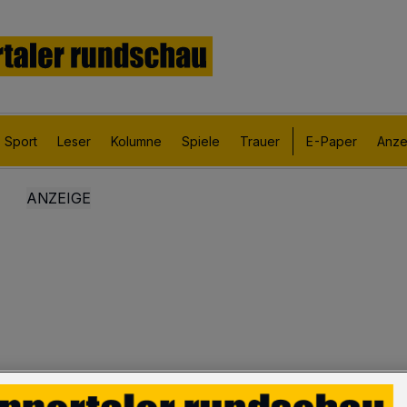
Sport
Leser
Kolumne
Spiele
Trauer
E-Paper
Anze