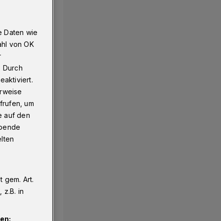
e Daten wie
n
ahl von OK
r
. Durch
aktiviert.
erweise
frufen, um
e auf den
ebende
elten
 gem. Art.
z.B. in
en: