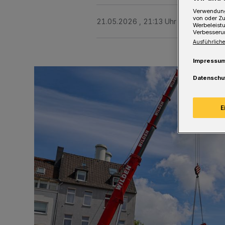
Verwendung
von oder Zu
21.05.2026 , 21:13 Uhr
Eine Minute 
Werbeleist
Verbesseru
Ausführliche
Impressu
Datenschu
E