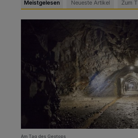
Meistgelesen
Neueste Artikel
Zum 
Tief hinein in die Wuppertaler Unterwelt
Am Tag des Geotops