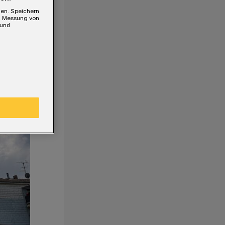
gen. Speichern
e, Messung von
 und