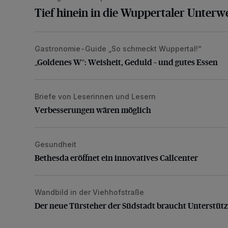
Tief hinein in die Wuppertaler Unterwe
Gastronomie-Guide „So schmeckt Wuppertal!“
„Goldenes W“: Weisheit, Geduld – und gutes Essen
„Goldenes W“: Weisheit, Geduld – und gutes Essen
Briefe von Leserinnen und Lesern
Verbesserungen wären möglich
Verbesserungen wären möglich
Gesundheit
Bethesda eröffnet ein innovatives Callcenter
Bethesda eröffnet ein innovatives Callcenter
Wandbild in der Viehhofstraße
Der neue Türsteher der Südstadt braucht Unterstütz
Der neue Türsteher der Südstadt braucht Unterstüt