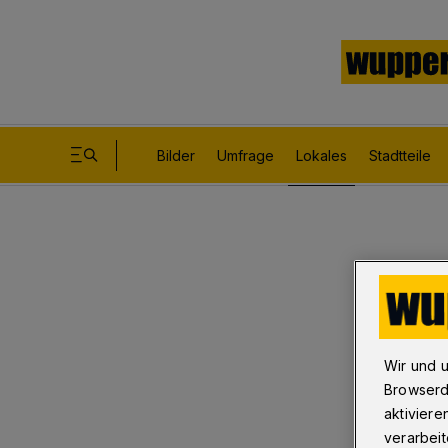
Bilder
Umfrage
Lokales
Stadtteile
Wir und 
Browserd
aktiviere
verarbeit