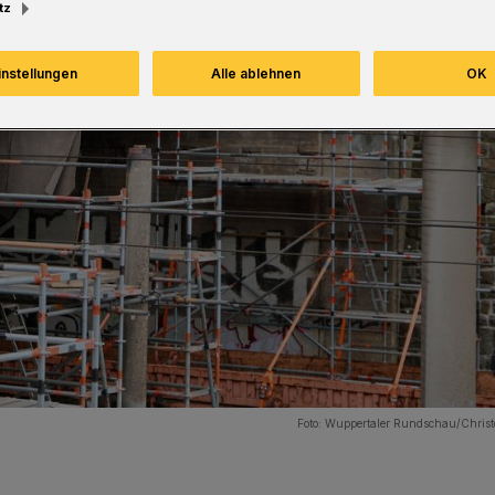
tz
instellungen
Alle ablehnen
OK
Foto:
Wuppertaler Rundschau/Christ