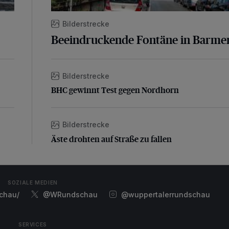
Bilderstrecke
Beeindruckende Fontäne in Barme
Bilderstrecke
BHC gewinnt Test gegen Nordhorn
BHC gewinnt Test gegen Nordhorn
Bilderstrecke
Äste drohten auf Straße zu fallen
Äste drohten auf Straße zu fallen
SOZIALE MEDIEN
chau/
@WRundschau
@wuppertalerrundschau
SERVICES