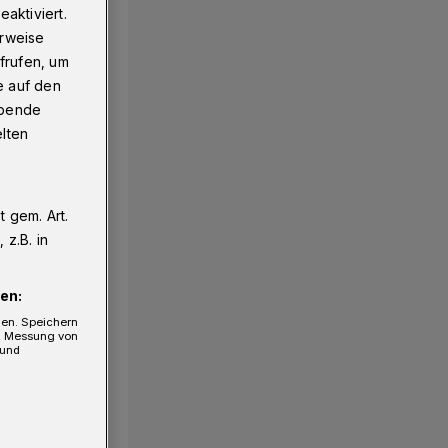
aktiviert.
erweise
frufen, um
e auf den
ebende
elten
 gem. Art.
1/19
z.B. in
en:
gen. Speichern
e, Messung von
 und