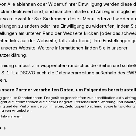
on Alle ablehnen oder Widerruf Ihrer Einwilligung werden diese de
cker deaktiviert sind, sind manche Inhalte und Anzeigen möglich
r so relevant für Sie. Sie können dieses Menü jederzeit wieder au
ran an WuppertalerBrücke Fischertal
tellungen zu ändern oder Ihre Einwilligung zu widerrufen, indem Si
stellungen am unteren Rand der Webseite klicken [oder das schw
ten links auf der Webseite, falls zutreffend]. Ihre Einstellungen g
 unseres Website. Weitere Informationen finden Sie in unserer
Brücke Fischertal
utzerklärung.
immung umfasst alle wuppertaler-rundschau.de-Seiten und schließt
 S. 1 lit. a DSGVO auch die Datenverarbeitung außerhalb des EWR, 
ein.
unsere Partner verarbeiten Daten, um Folgendes bereitzustell
 genauer Standortdaten. Endgeräteeigenschaften zur Identifikation aktiv abfra
griff auf Informationen auf einem Endgerät. Personalisierte Werbung und Inhalt
ung und der Performance von Inhalten, Zielgruppenforschung sowie Entwicklung
ng von Angeboten.
 Informationen
m