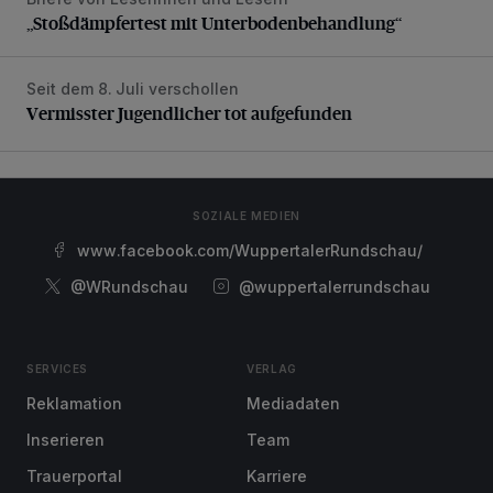
„Stoßdämpfertest mit Unterbodenbehandlung“
„Stoßdämpfertest mit Unterbodenbehandlung“
Seit dem 8. Juli verschollen
Vermisster Jugendlicher tot aufgefunden
Vermisster Jugendlicher tot aufgefunden
SOZIALE MEDIEN
www.facebook.com/WuppertalerRundschau/
@WRundschau
@wuppertalerrundschau
SERVICES
VERLAG
Reklamation
Mediadaten
Inserieren
Team
Trauerportal
Karriere