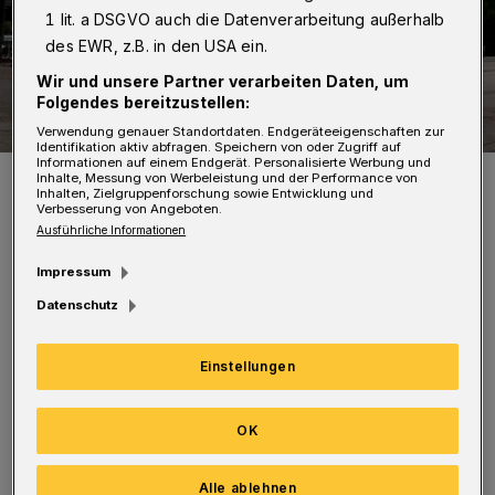
1 lit. a DSGVO auch die Datenverarbeitung außerhalb
des EWR, z.B. in den USA ein.
Wir und unsere Partner verarbeiten Daten, um
Folgendes bereitzustellen:
Verwendung genauer Standortdaten. Endgeräteeigenschaften zur
Identifikation aktiv abfragen. Speichern von oder Zugriff auf
Informationen auf einem Endgerät. Personalisierte Werbung und
Der Berliner Platz in Oberbarmen.
Inhalte, Messung von Werbeleistung und der Performance von
Inhalten, Zielgruppenforschung sowie Entwicklung und
Foto: Dennis Polz
Verbesserung von Angeboten.
Ausführliche Informationen
Impressum
Datenschutz
Die beiden Tatverdächtigen im Alter von je 21
Einstellungen
Jahren sprachen ihr Opfer von hinten an und
schlugen dann unvermittelt mit einer Stange
OK
auf ihn ein. Die Schläger flüchteten
anschließend in eine am Bahnhof wartende
Alle ablehnen