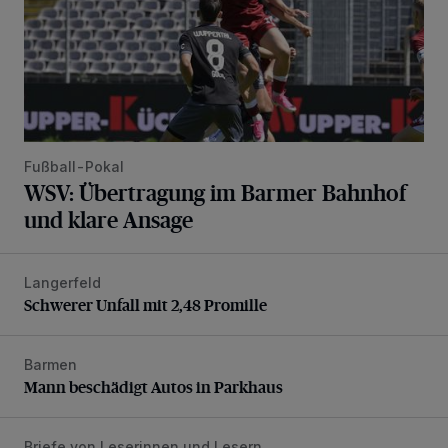
Fußball-Pokal
WSV: Übertragung im Barmer Bahnhof
und klare Ansage
Langerfeld
Schwerer Unfall mit 2,48 Promille
Schwerer Unfall mit 2,48 Promille
Barmen
Mann beschädigt Autos in Parkhaus
Mann beschädigt Autos in Parkhaus
Briefe von Leserinnen und Lesern