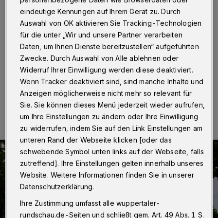
niedergeschlagen
eindeutige Kennungen auf Ihrem Gerät zu. Durch
Auswahl von OK aktivieren Sie Tracking-Technologien
Wuppertal
·
Am Dienstag (23. Juni 2020) schlugen
für die unter „Wir und unsere Partner verarbeiten
gegen 16.15 Uhr zwei Männer einen 22-Jährigen am
Berliner Platz nieder. Der junge Mann erlitt dadurch
Daten, um Ihnen Dienste bereitzustellen“ aufgeführten
Verletzungen unter anderem am Kopf.
Zwecke. Durch Auswahl von Alle ablehnen oder
Widerruf Ihrer Einwilligung werden diese deaktiviert.
Wenn Tracker deaktiviert sind, sind manche Inhalte und
Anzeigen möglicherweise nicht mehr so relevant für
24.06.2020 , 13:03 Uhr
Eine Minute Lesezeit
Sie. Sie können dieses Menü jederzeit wieder aufrufen,
um Ihre Einstellungen zu ändern oder Ihre Einwilligung
zu widerrufen, indem Sie auf den Link Einstellungen am
unteren Rand der Webseite klicken [oder das
schwebende Symbol unten links auf der Webseite, falls
zutreffend]. Ihre Einstellungen gelten innerhalb unseres
Website. Weitere Informationen finden Sie in unserer
Datenschutzerklärung.
Ihre Zustimmung umfasst alle wuppertaler-
rundschau.de-Seiten und schließt gem. Art. 49 Abs. 1 S.